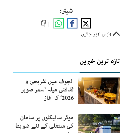
شیئر:
واپس اوپر جائیں
تازہ ترین خبریں
الجوف میں تفریحی و
ثقافتی میلہ ’سمر صویر
2026‘ کا آغاز
موٹر سائیکلوں پر سامان
کی منتقلی کے نئے ضوابط