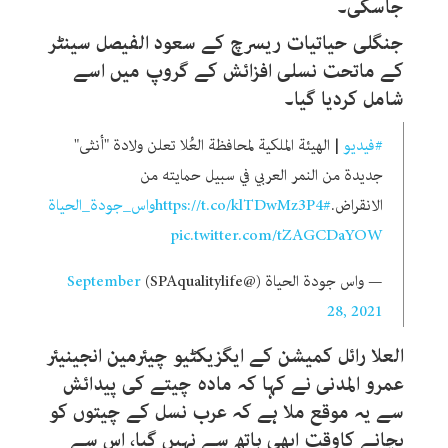
جاسکی۔
جنگلی حیاتیات ریسرچ کے سعود الفیصل سینٹر
کے ماتحت نسلی افزائش کے گروپ میں اسے
شامل کردیا گیا۔
#فيديو
| الهيئة الملكية لمحافظة العُلا تعلن ولادة "أنثى"
جديدة من النمر العربي في سبيل حمايته من
الانقراض.
#واس_جودة_الحياة
https://t.co/klTDwMz3P4
pic.twitter.com/tZAGCDaYOW
— واس جودة الحياة (@SPAqualitylife)
September
28, 2021
العلا رائل کمیشن کے ایگزیکٹیو چیئرمین انجینیئر
عمرو المدنی نے کہا کہ مادہ چیتے کی پیدائش
سے یہ موقع ملا ہے کہ عرب نسل کے چیتوں کو
بچانے کاوقت ابھی ہاتھ سے نہیں گیا، اس سے