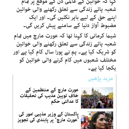
کہا کہ خواتین کے عالمی دن کے موقع پر تمام
شعبہ ہائے زندگی سے تعلق رکھنے والی خواتین
اپنے حق کے لیے باہر نکلیں گی۔ اور ایک
مضبوط آواز دنیا کے سامنے پیش کریں گی۔
شیما کرمانی کا کہنا تھا کہ عورت مارچ میں تمام
شعبہ ہائے زندگی سے تعلق رکھنے والی خواتین
کو شریک کیا ہے۔ ہم نے پورا سال کام کیا ہے اور
مختلف شعبوں میں کام کرنے والی خواتین کو
یکجا کیا ہے۔
مزید پڑھیں
عورت مارچ کے منتظمین کے
خلاف توہین مذہب کی تحقیقات
کا عدالتی حکم
پاکستان کے وزیر مذہبی امور کی
’عورت مارچ‘ پر پابندی کی تجویز