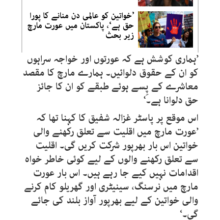
’خواتین کو عالمی دن منانے کا پورا
حق ہے‘، پاکستان میں عورت مارچ
زیر بحث
’ہماری کوشش ہے کہ عورتوں اور خواجہ سراہوں
کو ان کے حقوق دلوائیں۔ ہمارے مارچ کا مقصد
معاشرے کے پِسے ہوئے طبقے کو ان کا جائز
حق دلوانا ہے۔‘
اس موقع پر پاسٹر غزالہ شفیق کا کہنا تھا کہ
’عورت مارچ میں اقلیت سے تعلق رکھنے والی
خواتین اس بار بھرپور شرکت کریں گی۔ اقلیت
سے تعلق رکھنے والوں کے لیے کوئی خاطر خواہ
اقدامات نہیں کیے جا رہے ہیں۔ اس بار عورت
مارچ میں نرسنگ، سینیٹری اور گھریلو کام کرنے
والی خواتین کے لیے بھرپور آواز بلند کی جائے
گی۔‘