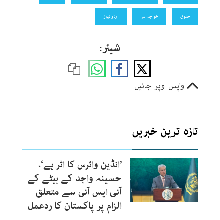
حقوق
خواجہ سرا
اردو نیوز
شیئر:
واپس اوپر جائیں
تازہ ترین خبریں
’انڈین وائرس کا اثر ہے‘،
حسینہ واجد کے بیٹے کے
آئی ایس آئی سے متعلق
الزام پر پاکستان کا ردعمل