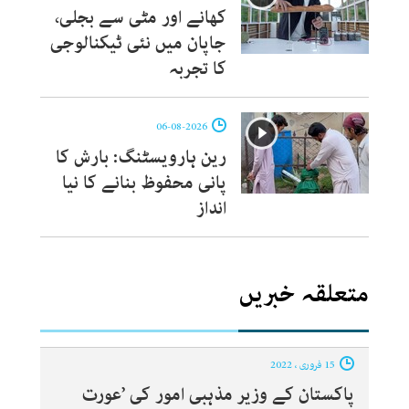
کھانے اور مٹی سے بجلی،
جاپان میں نئی ٹیکنالوجی
کا تجربہ
06-08-2026
رین ہارویسٹنگ: بارش کا
پانی محفوظ بنانے کا نیا
انداز
متعلقہ خبریں
15 فروری ، 2022
پاکستان کے وزیر مذہبی امور کی ’عورت