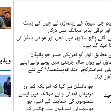
یم جی سیون کے رہنماؤں نے چین کے بیلٹ
اور ترقی پذیر ممالک میں درکار
ے اگلے پانچ سالوں میں نجی اور عوامی فنڈز کی
 مطابق اتوار کو امریکی صدر جو بائیڈن
ویڈیو
 نے رواں سال جرمنی میں ہونے والے اپنے
لمی انفراسٹرکچر اینڈ انویسٹمنٹ‘ کے نئے
از کیا۔
جو بائیڈن نے کہا کہ امریکہ کم اور
درمیانی آمدنی والے ممالک میں ایسے
احیت
منصوبوں کی حمایت کے لیے، جو
موسمیاتی تبدیلیوں سے نمٹنے کے