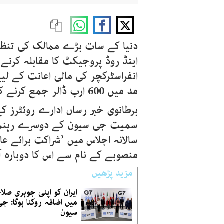
دنیا کے سات بڑے ممالک کی تنظ
اینڈ روڈ پروجیکٹ کا مقابلہ کرنے 
انفراسٹرکچر کی مالی اعانت کے لی
مد میں 600 ارب ڈالر جمع کرنے کا عہد کیا ہے۔
برطانوی خبر رساں ادارے روئٹرز کے
سمیت جی سیون کے دوسرے رہنماؤں
سالانہ اجلاس میں ’شراکت برائے عا
منصوبے کے نام سے اس کا دوبارہ آغ
مزید پڑھیں
ایران کو اپنی جوہری صل
میں اضافہ روکنا ہوگا: جی
سیون