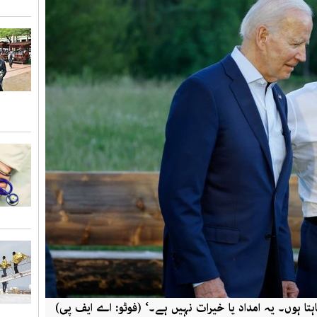
تا ہوں۔ یہ امداد یا خیرات نہیں ہے۔‘ (فوٹو: اے ایف پی)