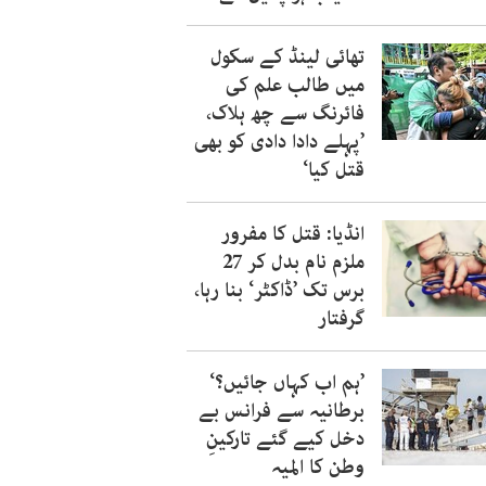
تھائی لینڈ کے سکول
میں طالب علم کی
فائرنگ سے چھ ہلاک،
’پہلے دادا دادی کو بھی
قتل کیا‘
انڈیا: قتل کا مفرور
ملزم نام بدل کر 27
برس تک ’ڈاکٹر‘ بنا رہا،
گرفتار
’ہم اب کہاں جائیں؟‘
برطانیہ سے فرانس بے
دخل کیے گئے تارکینِ
وطن کا المیہ