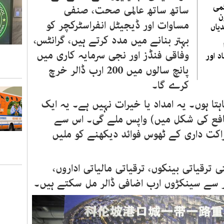
می
ساتھ ساتھ عالمی صحت، صنفی
ن
مساوات اور ڈیجیٹل انفراسٹرکچر کو
یاں
بہتر بنانے میں مدد کرتے ہیں، گرانٹس،
وفاقی فنڈز اور نجی سرمایہ کاری میں
د اور
پانچ سالوں میں 200 ارب ڈالر خرچ
کرے گا۔
ہتا ہوں۔ یہ امداد یا خیرات نہیں ہے۔ یہ ایک
نافع کی شکل میں) واپس ملے گی۔ اس سے
کت داری کے ٹھوس فوائد دیکھنے کو ملیں
ی ترقیاتی بینکوں، ترقیاتی مالیاتی اداروں،
 سے سینکڑوں ارب اضافی ڈالر مل سکتے ہیں۔