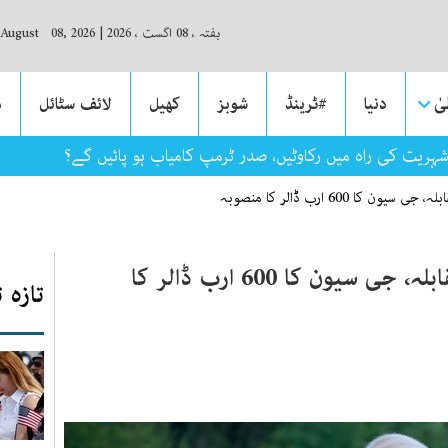
ہفتہ ، 08 اگست ، 2026
|
 August 08, 2026
ٰ
دنیا
#ٹرینڈ
شوبز
کھیل
لائف سٹائل
م
شہریت کی راہ میں رکاوٹیں، صدر ٹرمپ کامیاب ہو پائیں گے؟
کا 600 ارب ڈالر کا منصوبہ
چین کے ’بیلٹ اینڈ روڈ‘ کا مقابلہ، جی سیون کا 600 ارب ڈالر کا
تازہ 