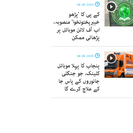
08-08-2026
کے پی کا 'پڑھو
خیبرپختونخوا' منصوبہ،
اب آف لائن موبائل پر
پڑھائی ممکن
08-08-2026
پنجاب کا پہلا موبائل
کلینک، جو جنگلی
جانوروں کے پاس جا
کے علاج کرے گا