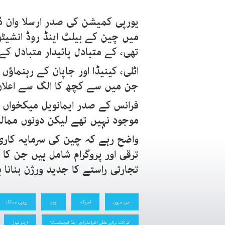
یورپی کمیشن کی صدر ارسلا وان ڈی
تھی، کے متبادل پائیدار متبادل کے لیے 300 ارب یورو خرچ 
اٹلی، کینیڈا اور جاپان کے رہنماؤ
جن میں سے کچھ کا الگ سے اعلان 
فرانس کے صدر ایمانویل میکخواں ا
موجود نہیں تھے لیکن دونوں ممال
ترقی اور پروگرام شامل ہیں جن ک
تجارتی راستے کا جدید ورژن بنانا 
جی سیون
امریکہ
چین
یورپی ممالک
’شراکت برائے عالمی انفراسٹرکچر اینڈ انویسٹمنٹ‘
اردو نیوز