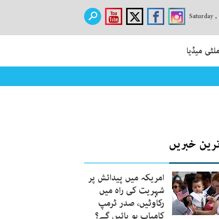
Saturday ,
لٹی میڈیا
ترین خبریں
امریکہ میں پیدائش پر
شہریت کی راہ میں
رکاوٹیں، صدر ٹرمپ
کامیاب ہو پائیں گے؟