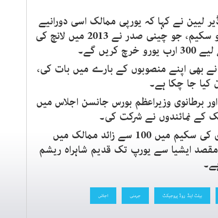
ر لیین نے کہا کہ یورپی ممالک اسی دورانیے
میں چین کے بیلٹ اینڈ روڈ انشیٹو سکیم، جو چینی صدر نے 2013 میں لانچ کی
کریں گے۔
ں نے بھی اپنے منصوبوں کے بارے میں بات کی،
کیا جا چکا ہے۔
ور برطانوی وزیراعظم بورس جانسن اجلاس میں
ک کے نمائندوں نے شرکت کی۔
واضح رہے کہ چین کی سرمایہ کاری کی سکیم میں 100 سے زائد ممالک میں
ا مقصد ایشیا سے یورپ تک قدیم شاہراہ ریشم
ہے۔
بیلٹ اینڈ روڈ پروجیکٹ
جرمنی
اجلاس