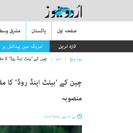
صفحہ اول
پاکستان
مشرق وسطی
تازہ ترین
امریکہ میں پیدائش پر 
You are here
ہوم پیچ
دنیا
چین کے ’بیلٹ اینڈ روڈ‘ کا مقابلہ، جی سیون 
منصوبہ
پیر 27 جون 2022 11:37