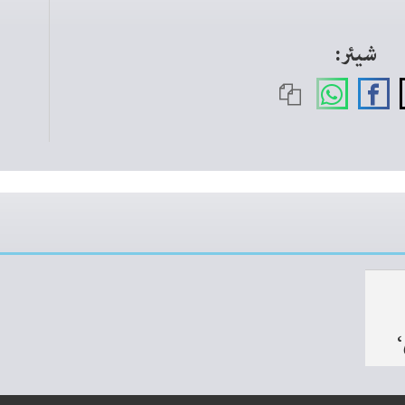
شیئر:
‘