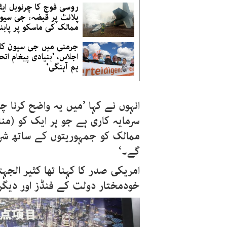
روسی فوج کا چرنوبل ایٹ
پلانٹ پر قبضہ، جی سیو
ممالک کی ماسکو پر پابند
جرمنی میں جی سیون کا
اجلاس، ’بنیادی پیغام اتحا
ہم آہنگی‘
انہوں نے کہا ’میں یہ واضح کرنا چا
سرمایہ کاری ہے جو ہر ایک کو (م
ممالک کو جمہوریتوں کے ساتھ شرا
گے۔‘
امریکی صدر کا کہنا تھا کثیر الجہت
خودمختار دولت کے فنڈز اور دیگر