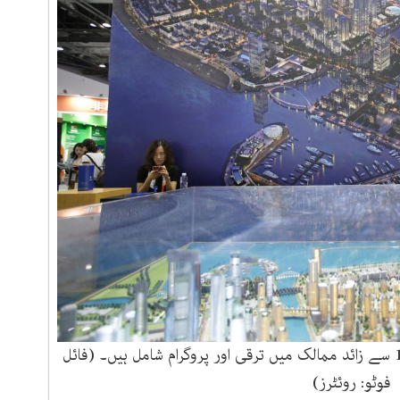
چین کی سرمایہ کاری کی سکیم میں 100 سے زائد ممالک میں ترقی اور پروگرام شامل ہیں۔ (فائل
فوٹو: روئٹرز)