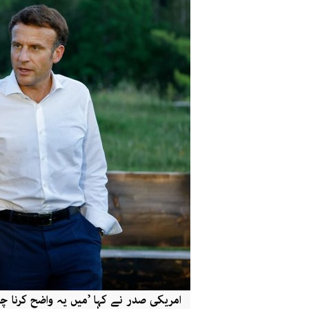
امریکی صدر نے کہا ’میں یہ واضح کرنا چاہ