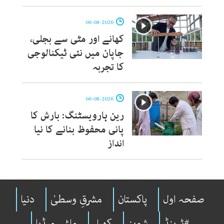
06-08-2026
کھانے اور مٹی سے بجلی،
جاپان میں نئی ٹیکنالوجی
کا تجربہ
06-08-2026
رین ہارویسٹنگ: بارش کا
پانی محفوظ بنانے کا نیا
انداز
صفحہ اول
پاکستان
مشرقِ وسطیٰ
دنیا
#ٹرینڈ
شوبِز
کھیل
ملٹی میڈیا