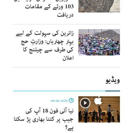
103 ورثے کے مقامات
دریافت
زائرین کی سہولت کے لیے
بہتر چھتریاں: وزارتِ حج
کی طرف سے چیلنج کا
اعلان
ویڈیو
06-08-2026
نیا آئی فون 18 آپ کی
جیب پر کتنا بھاری پڑ سکتا
ہے؟