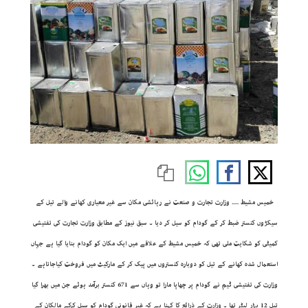
خمیس مشیط ..... وزارت تجارت و صنعت نے رہائشی مکان سے غیر معیاری کھانے والے تیل کے
سیکڑوں کنستر ضبط کر کے گودام کو سیل کر دیا ۔ سبق نیوز کے مطابق وزارت تجارت کی تفتیشی
کمیٹی کو شکایت ملی تھی کہ خمیس مشیط کے علاقے میں ایک مکان کو گودام بنایا گیا ہے جہاں
استعمال شدہ کھانے کے تیل کو دوبارہ کنستروں میں پیک کر کے مارکیٹ میں فروخت کیاجاتاہے ۔
وزارت کی تفتیشی ٹیم نے گودام پر چھاپا مارا تو وہاں سے 671 کنستر برآمد ہوئے جن میں بھرا گیا
تیل 12 ہزار لیٹر تھا ۔ وزارت کے ذرائع کا کہنا ہے کہ غیر قانونی گودام کو سیل کرکے مالکان کے