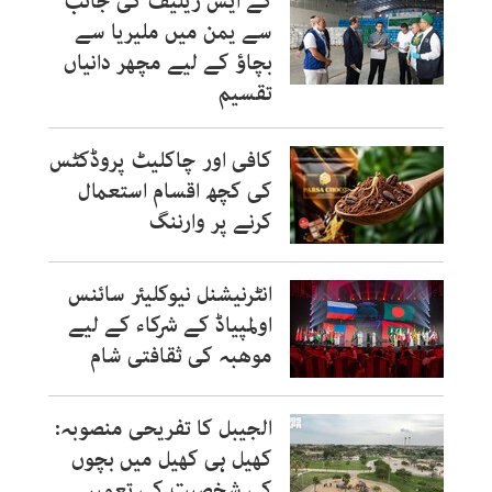
کے ایس ریلیف کی جانب
سے یمن میں ملیریا سے
بچاؤ کے لیے مچھر دانیاں
تقسیم
کافی اور چاکلیٹ پروڈکٹس
کی کچھ اقسام استعمال
کرنے پر وارننگ
انٹرنیشنل نیوکلیئر سائنس
اولمپیاڈ کے شرکاء کے لیے
موھبہ کی ثقافتی شام
الجیبل کا تفریحی منصوبہ:
کھیل ہی کھیل میں بچوں
کی شخصیت کی تعمیر