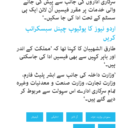
سرکاری اداروں کی جانب سے پیش کی جانے
والی خدمات پر مقرر فیسیں آن لائن ایک ہی
سسٹم کے تحت ادا کی جا سکیں۔‘
اردو نیوز کا یوٹیوب چینل سبسکرائب
کریں
طارق الشھیبان کا کہنا تھا کہ ’مملکت کے اندر
اور باہر کہیں سے بھی فیسیں ادا کی جاسکتی
ہیں۔‘
’وزارت داخلہ کی جانب سے ابشر پلیٹ فارم،
وزارت تجارت، وزارت صنعت و معدنیات وغیرہ
تمام سرکاری ادارے اس سہولت سے مربوط کر
دیے گئے ہیں۔‘
سعودی وزارت خزانہ
آن لائن
ادائیگی
ڈیجیٹل