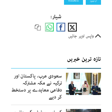
اردونیوز
UrduNews
شیئر:
واپس اوپر جائیں
تازہ ترین خبریں
سعودی عرب، پاکستان اور
ترکیہ نے مکہ مشترکہ
دفاعی معاہدے پر دستخط
کر دیے