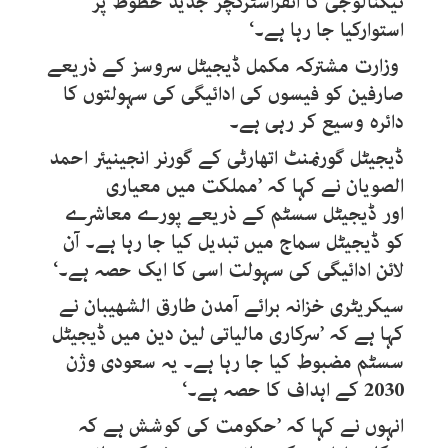
ٹیکنالوجی کا انفراسٹرکچر جدید خطوط پر
استوارکیا جا رہا ہے۔‘
وزارت مشترکہ مکمل ڈیجیٹل سروسز کے ذریعے
صارفین کو فیسوں کی ادائیگی کی سہولتوں کا
دائرہ وسیع کر رہی ہے۔
ڈیجیٹل گورنمنٹ اتھارٹی کے گورنر انجینیئر احمد
الصویان نے کہا کہ ’مملکت میں معیاری
اور ڈیجیٹل سسٹم کے ذریعے پورے معاشرے
کو ڈیجیٹل سماج میں تبدیل کیا جا رہا ہے۔ آن
لائن ادائیگی کی سہولت اسی کا ایک حصہ ہے۔‘
سیکریٹری خزانہ برائے آمدن طارق الشھیبان نے
کہا ہے کہ ’سرکاری مالیاتی لین دین میں ڈیجیٹل
سسٹم مضبوط کیا جا رہا ہے۔ یہ سعودی وژن
2030 کے اہداف کا حصہ ہے۔‘
انہوں نے کہا کہ ’حکومت کی کوشش ہے کہ