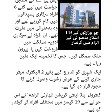
ایس پی اے کے مطابق
حراست میں لیے گئے 6
افراد سرکاری ہسپتالوں
میں کام کررہے تھے اور
وہ بدعنوانی میں ملوث
چھ وزارتوں کے 143
تھے۔ ان افراد نے سرکاری
اہلکار بدعنوانی کے
ادویہ مملکت میں
الزام میں گرفتار
فروخت کیں یا بیرون
ملک سمگل کیں۔ جس کا تخمینہ ایک ملین
ریال ہے۔
ایک شہری کو اندراج کیے بغیر 2 الیکٹرک میٹر
جاری کرنے کے عوض رشوت وصول کرنے کا
مجرم قرار دیا گیا ہے۔
کنٹرول اینڈ اینٹی کرپشن اتھارٹی ’نزاھۃ‘ نے اس
حوالے سے 19 کیسز میں مختلف افراد کو گرفتار
کیا ہے۔