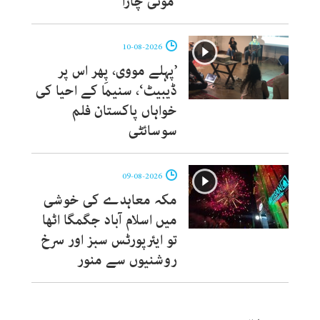
’موئی چارا‘
10-08-2026
’پہلے مووی، پِھر اس پر
ڈیبیٹ‘، سنیما کے احیا کی
خواہاں پاکستان فلم
سوسائٹی
09-08-2026
مکہ معاہدے کی خوشی
میں اسلام آباد جگمگا اٹھا
تو ایئرپورٹس سبز اور سرخ
روشنیوں سے منور