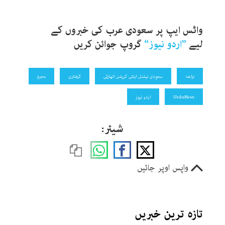
واٹس ایپ پر سعودی عرب کی
خبروں کے
لیے
”
اردو نیوز
“
گروپ جوائن کریں
نزاھۃ
سعودی نیشنل اینٹی کرپشن اتھارٹی
گرفتاری
مجرم
UrduNews
اردو نیوز
شیئر:
واپس اوپر جائیں
تازہ ترین خبریں