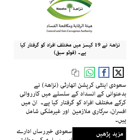
نزاھۃ نے 19 کیسز میں مختلف افراد کو گرفتار کیا
ہے۔ (فوٹو سبق)
سعودی اینٹی کرپشن اتھارٹی (نزاھۃ) نے
بدعنوانی کے انسداد کے سلسلے میں کارروائی
کرکے مختلف افراد کو گرفتار کیا ہے۔ ان میں
افسران، سرکاری ملازمین اور غیرملکی شامل
ہیں۔
سعودی خبررساں ادارے
مزید پڑھیں