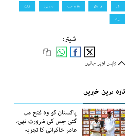
انڈیا
تمل ناڈو
بابا اندرجیت
اردو نیوز
کرکٹ
ہریانہ
شیئر:
واپس اوپر جائیں
تازہ ترین خبریں
پاکستان کو وہ فتح مل
گئی جس کی ضرورت تھی،
عامر خاکوانی کا تجزیہ