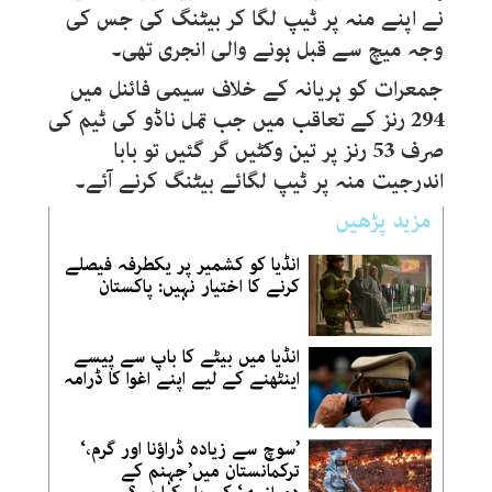
نے اپنے منہ پر ٹیپ لگا کر بیٹنگ کی جس کی
وجہ میچ سے قبل ہونے والی انجری تھی۔
جمعرات کو ہریانہ کے خلاف سیمی فائنل میں
294 رنز کے تعاقب میں جب تمل ناڈو کی ٹیم کی
صرف 53 رنز پر تین وکٹیں گر گئیں تو بابا
اندرجیت منہ پر ٹیپ لگائے بیٹنگ کرنے آئے۔
مزید پڑھیں
انڈیا کو کشمیر پر یکطرفہ فیصلے
کرنے کا اختیار نہیں: پاکستان
انڈیا میں بیٹے کا باپ سے پیسے
اینٹھنے کے لیے اپنے اغوا کا ڈرامہ
’سوچ سے زیادہ ڈراؤنا اور گرم،‘
ترکمانستان میں’جہنم کے