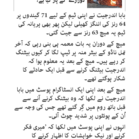
دورازے‘ کے پار کیا ہے؟
بابا اندرجیت نے اپنی ٹیم کے لیے 71 گیندوں پر
64 رنز کی اننگز کھیلی لیکن پھر بھی ہریانہ کی
ٹیم یہ میچ 63 رنز سے جیت گئی۔
میچ کے دوران یہ بات معمہ ہی بنی رہی کہ آخر
تمل ناڈو کے بیٹر منہ پر ٹیپ لگا کر کیوں بیٹنگ
کر رہے ہیں۔ میچ کے بعد یہ معلوم ہوا کہ
اندرجیت بیٹنگ کرنے سے قبل ایک حادثے کا
شکار ہوگئے تھے۔
میچ کے بعد اپنی ایک انسٹاگرام پوسٹ میں بابا
اندرجیت نے لکھا کہ وہ بیٹنگ کرنے آنے سے
قبل باتھ روم میں گِر گئے تھے جس کی وجہ سے
اُن کے ہونٹوں پر شدید چوٹ آئی۔
انہوں نے اپنی پوسٹ میں لکھا کہ ’میری فکر
کرنے اور نیک خواہشات کا اظہار کرنے کا