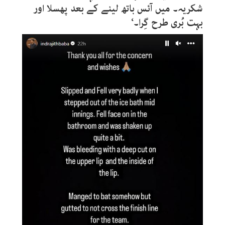
شکریہ۔ میں آئس باتھ لینے کے بعد پھسلا اور
بہت بُری طرح گِرا۔‘