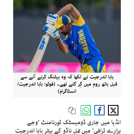
بابا اندرجیت نے لکھا کہ وہ بیٹنگ کرنے آنے سے
قبل باتھ روم میں گِر گئے تھے۔ (فوٹو: بابا اندرجیت/
انسٹاگرام)
انڈیا میں جاری ڈومیسٹک ٹورنامنٹ ’وجے
ہزارے ٹرافی‘ میں تمل ناڈو کے بیٹر بابا اندرجیت