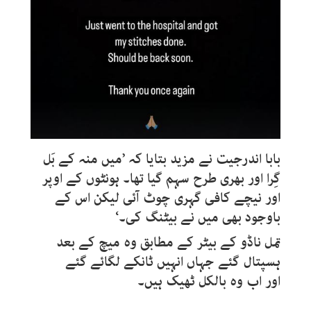
بابا اندرجیت نے مزید بتایا کہ ’میں منہ کے بَل
گِرا اور بھری طرح سہم گیا تھا۔ ہونٹوں کے اوپر
اور نیچے کافی گہری چوٹ آئی لیکن اس کے
باوجود بھی میں نے بیٹنگ کی۔‘
تمل ناڈو کے بیٹر کے مطابق وہ میچ کے بعد
ہسپتال گئے جہاں انہیں ٹانکے لگائے گئے
اور اب وہ بالکل ٹھیک ہیں۔