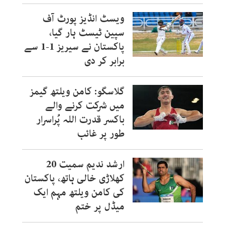
ویسٹ انڈیز پورٹ آف
سپین ٹیسٹ ہار گیا،
پاکستان نے سیریز 1-1 سے
برابر کر دی
گلاسگو: کامن ویلتھ گیمز
میں شرکت کرنے والے
باکسر قدرت اللہ پُراسرار
طور پر غائب
ارشد ندیم سمیت 20
کھلاڑی خالی ہاتھ، پاکستان
کی کامن ویلتھ مہم ایک
میڈل پر ختم