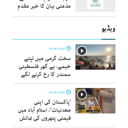
مذمتی بیان کا خیر مقدم
ویڈیو
09-08-2026
سخت گرمی میں تپتے
خیمے، بے گھر فلسطینی
سمندر کا رخ کرنے لگے
09-08-2026
’پاکستان کی اپنی
معدنیات‘، اسلام آباد میں
قیمتی پتھروں کی نمائش