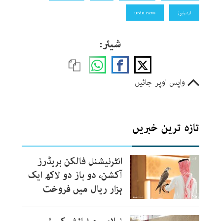
اردونیوز
urdu news
شیئر:
واپس اوپر جائیں
تازہ ترین خبریں
انٹرنیشنل فالکن بریڈرز
آکشن، دو باز دو لاکھ ایک
ہزار ریال میں فروخت