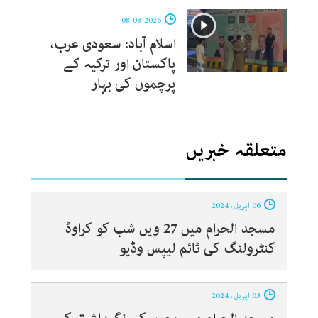
08-08-2026
اسلام آباد: سعودی عرب،
پاکستان اور ترکیہ کے
پرچموں کی بہار
متعلقہ خبریں
06 اپریل ، 2024
مسجد الحرام میں 27 ویں شب کو کراوڈ
کنٹرولنگ کی ٹائم لیپس وڈیو
03 اپریل ، 2024