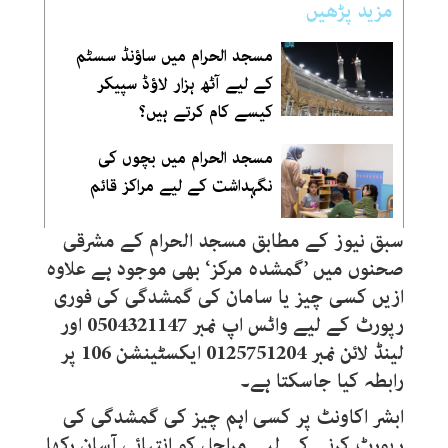
مزید پڑھیں
مسجد الحرام میں ساؤنڈ سسٹم
کے لیے آٹھ ہزار لاؤڈ سپیکر
کیسے کام کرتے ہیں؟
مسجد الحرام میں بچوں کی
نگہداشت کے لیے مراکز قائم
سبق نیوز کے مطابق مسجد الحرام کے مشرقی
صحنوں میں ’گمشدہ مرکز‘ بھی موجود ہے علاوہ
ازیں کسی چیز یا سامان کی گمشدگی کی فوری
رپورٹ کے لیے واٹس اپ نمبر 0504321147 اور
لینڈ لائن نمبر 0125751204 ایکسٹینشن 106 پر
رابطہ کیا جاسکتا ہے۔
ابشر اکاونٹ پر کسی اہم چیز کی گمشدگی کی
رپورٹ کرنے کے لیے مراحل کو انتہائی آسان رکھا