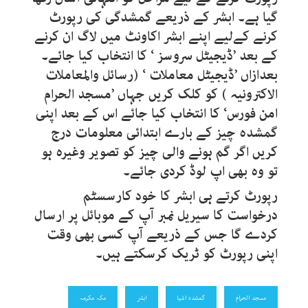
گیا ہے۔ ابشر کے ذریعے گمشدگی کی رپورٹ
کرنے کےلیے اپنے ابشر اکاونٹ میں لاگ ان کرنے
کے بعد ’ڈیجیٹل سروسز ‘ کا انتخاب کیا جائے۔
بعدازاں ’ڈیجیٹل معاملات ‘ (رسائل والمعاملات
الاکترونیہ ) کو کلک کریں جہاں ’مسجد الحرام
امن فورس‘ کا انتخاب کیا جائے اس کے بعد اپنی
گمشدہ چیز کے بارے ابتدائی معلومات درج
کریں اگر گم ہونے والی چیز کو تصویر وغیرہ ہو
تو وہ بھی اپ لوڈ کردی جائے۔
رپورٹ کرتے ہی ابشر کا خود کارسسٹم
درخواست کا سیریل نمبر آپ کے موبائل پر ارسال
کردے گا جس کے ذریعے آپ کسی بھی وقت
اپنی رپورٹ کو ٹریک کرسکتے ہیں۔
مسجد الحرام
گمشدہ اشیا
ابشر
مکہ مکرمہ