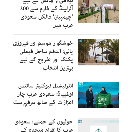
نیلامی و نمائش کے لیے
آئرلینڈ کے فارم سے 200
’چیمپیئن‘ فالکن سعودی
عرب میں
خوشگوار موسم اور فیروزی
پانی: الدقم ساحل فیملی
پکنک اور تفریح کے لیے
بہترین انتخاب
انٹرنیشنل نیوکلیئر سائنس
اولمپیاڈ: سعودی عرب چار
اعزازات کے ساتھ سرفہرست
حوثیوں کے حملے: سعودی
عرب کا اقوام متحدہ کے