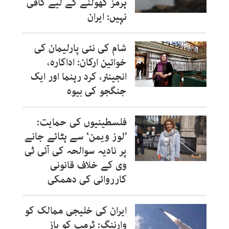
ہرمز کھولنے کے لیے کافی
نہیں: ایران
شام کی نئی پارلیمان کی
خواتین ارکان: اداکارہ،
انجینئر، کرد رہنما اور ایک
جنگجو کی بیوہ
فلسطینیوں کی حمایت:
’لوز ویمن‘ سے ہٹائے جانے
پر نادیہ سوالحہ کی آئی ٹی
وی کے خلاف قانونی
کارروائی کی دھمکی
ایران کی خلیجی ممالک کو
وارننگ: ٹرمپ کو باز