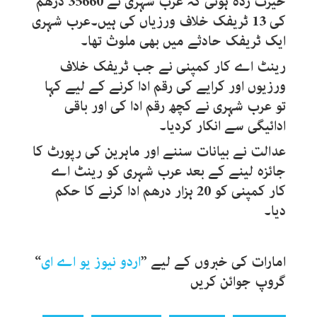
حیرت زدہ ہوئی کہ عرب شہری نے 35660 درھم
کی 13 ٹریفک خلاف ورزیاں کی ہیں۔عرب شہری
ایک ٹریفک حادثے میں بھی ملوث تھا۔
رینٹ اے کار کمپنی نے جب ٹریفک خلاف
ورزیوں اور کرایے کی رقم ادا کرنے کے لیے کہا
تو عرب شہری نے کچھ رقم ادا کی اور باقی
ادائیگی سے انکار کردیا۔
عدالت نے بیانات سننے اور ماہرین کی رپورٹ کا
جائزہ لینے کے بعد عرب شہری کو رینٹ اے
کار کمپنی کو 20 ہزار درھم ادا کرنے کا حکم
دیا۔
امارات کی خبروں کے لیے ”
اردو نیوز یو اے ای
“
گروپ جوائن کریں