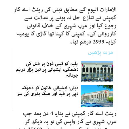
الامارات الیوم کے مطابق دبئی کی رینٹ اے کار
کمپنی نے تنازع حل نہ ہونے پر عدالت سے
رجوع کیا اور عرب شہری کے خلاف قانونی
کارروائی کی۔ کمپنی کا کہنا تھا گاڑی کا یومیہ
کرایہ 2939 درھم تھا۔
مزید پڑھیں
اہلیہ کو ٹیلی فون پر قتل کی
دھمکی، ایشیائی پر تین ہزار درہم
جرمانہ
دبئی: ایشیائی خاتون کو دھوکہ
دہی پر قید اور ملک بدری کی سزا
رینٹ اے کار کمپنی نے بتایا 4 دن بعد جب
عرب شہری نے کار واپس کی تو یہ دیکھ کر