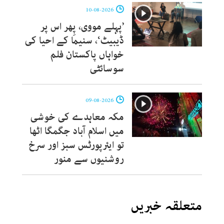
10-08-2026
’پہلے مووی، پِھر اس پر
ڈیبیٹ‘، سنیما کے احیا کی
خواہاں پاکستان فلم
سوسائٹی
09-08-2026
مکہ معاہدے کی خوشی
میں اسلام آباد جگمگا اٹھا
تو ایئرپورٹس سبز اور سرخ
روشنیوں سے منور
متعلقہ خبریں