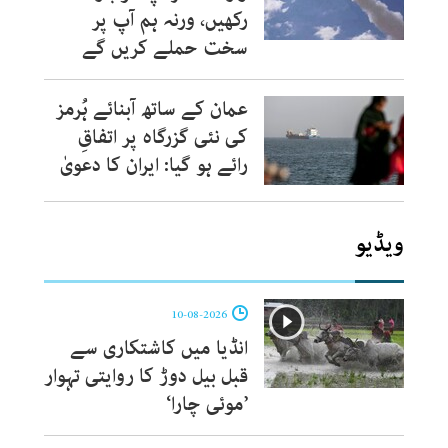
رکھیں، ورنہ ہم آپ پر
سخت حملے کریں گے
عمان کے ساتھ آبنائے ہُرمز
کی نئی گزرگاہ پر اتفاقِ
رائے ہو گیا: ایران کا دعویٰ
ویڈیو
10-08-2026
انڈیا میں کاشتکاری سے
قبل بیل دوڑ کا روایتی تہوار
’موئی چارا‘