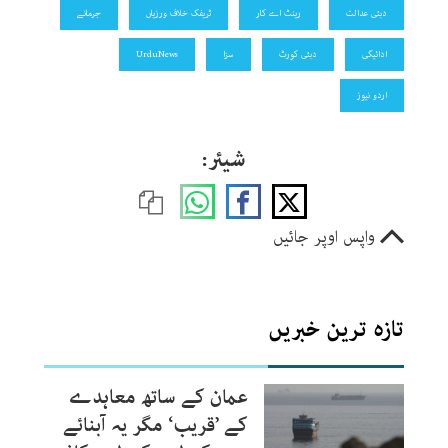
دبئی عدالت
رینٹ اے کار
ٹریفک خلاف ورزیاں
جرمانے
ادائیگی
دبئی کورٹ
سزا
UrduNews
اردو نیوز
شیئر:
واپس اوپر جائیں
تازہ ترین خبریں
عمان کے ساتھ معاہدے
کے ’قریب‘ مگر یہ آبنائے