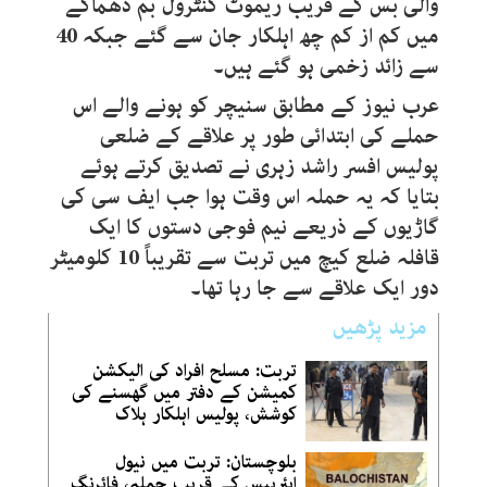
والی بس کے قریب ریموٹ کنٹرول بم دھماکے
میں کم از کم چھ اہلکار جان سے گئے جبکہ 40
سے زائد زخمی ہو گئے ہیں۔
عرب نیوز کے مطابق سنیچر کو ہونے والے اس
حملے کی ابتدائی طور پر علاقے کے ضلعی
پولیس افسر راشد زہری نے تصدیق کرتے ہوئے
بتایا کہ یہ حملہ اس وقت ہوا جب ایف سی کی
گاڑیوں کے ذریعے نیم فوجی دستوں کا ایک
قافلہ ضلع کیچ میں تربت سے تقریباً 10 کلومیٹر
دور ایک علاقے سے جا رہا تھا۔
مزید پڑھیں
تربت: مسلح افراد کی الیکشن
کمیشن کے دفتر میں گھسنے کی
کوشش، پولیس اہلکار ہلاک
بلوچستان: تربت میں نیول
ایئربیس کے قریب حملہ، فائرنگ