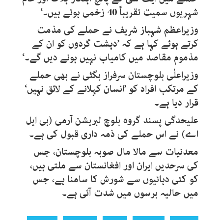
شہریوں سمیت تقریباً 40 زخمی ہوئے ہیں۔‘
وزیراعظم شہباز شریف نے حملے کی مذمت
کرتے ہوئے کہا ہے کہ ’دہشت گردوں کو ان کے
مذموم مقاصد میں کامیاب نہیں ہونے دیں گے۔‘
وزیراعلٰی بلوچستان سرفراز بگٹی نے بھی حملے
کے مرتکب افراد کو ’انسان کہلانے کے لائق نہیں‘
قرار دیا ہے۔
علیحدگی پسند گروہ بلوچ لبریشن آرمی (بی ایل
اے) نے اس حملے کی ذمہ داری قبول کی ہے۔
معدنیات سے مالا مال صوبہ بلوچستان، جس
کی سرحدیں ایران اور افغانستان سے ملتی ہیں،
کو کئی دہائیوں سے شورش کا سامنا ہے، جس
میں حالیہ برسوں میں شدت آئی ہے۔