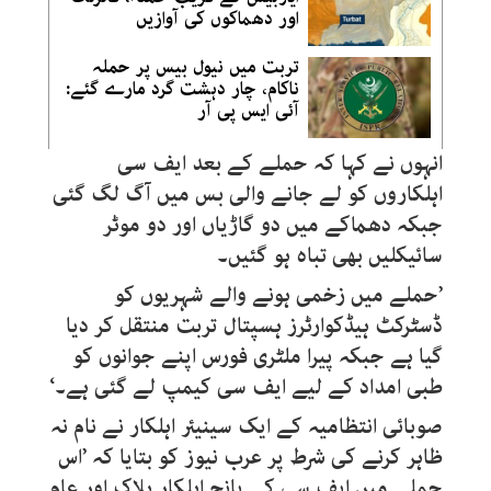
اور دھماکوں کی آوازیں
تربت میں نیول بیس پر حملہ
ناکام، چار دہشت گرد مارے گئے:
آئی ایس پی آر
انہوں نے کہا کہ حملے کے بعد ایف سی
اہلکاروں کو لے جانے والی بس میں آگ لگ گئی
جبکہ دھماکے میں دو گاڑیاں اور دو موٹر
سائیکلیں بھی تباہ ہو گئیں۔
’حملے میں زخمی ہونے والے شہریوں کو
ڈسٹرکٹ ہیڈکوارٹرز ہسپتال تربت منتقل کر دیا
گیا ہے جبکہ پیرا ملٹری فورس اپنے جوانوں کو
طبی امداد کے لیے ایف سی کیمپ لے گئی ہے۔‘
صوبائی انتظامیہ کے ایک سینیئر اہلکار نے نام نہ
ظاہر کرنے کی شرط پر عرب نیوز کو بتایا کہ ’اس
حملے میں ایف سی کے پانچ اہلکار ہلاک اور عام