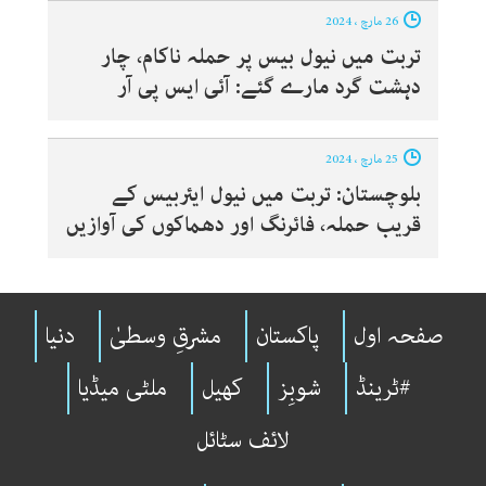
26 مارچ ، 2024
تربت میں نیول بیس پر حملہ ناکام، چار
دہشت گرد مارے گئے: آئی ایس پی آر
25 مارچ ، 2024
بلوچستان: تربت میں نیول ایئربیس کے
قریب حملہ، فائرنگ اور دھماکوں کی آوازیں
صفحہ اول
پاکستان
مشرقِ وسطیٰ
دنیا
#ٹرینڈ
شوبِز
کھیل
ملٹی میڈیا
لائف سٹائل