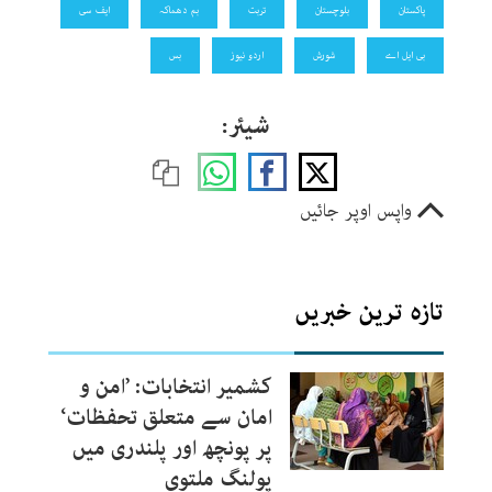
پاکستان
بلوچستان
تربت
بم دھماکہ
ایف سی
بی ایل اے
شورش
اردو نیوز
بس
شیئر:
واپس اوپر جائیں
تازہ ترین خبریں
کشمیر انتخابات: ’امن و
امان سے متعلق تحفظات‘
پر پونچھ اور پلندری میں
پولنگ ملتوی