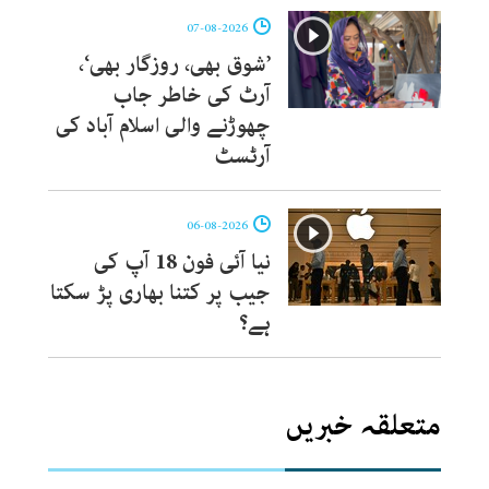
07-08-2026
’شوق بھی، روزگار بھی‘،
آرٹ کی خاطر جاب
چھوڑنے والی اسلام آباد کی
آرٹسٹ
06-08-2026
نیا آئی فون 18 آپ کی
جیب پر کتنا بھاری پڑ سکتا
ہے؟
متعلقہ خبریں