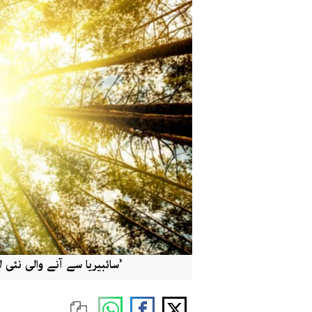
’سائبیریا سے آنے والی نئی