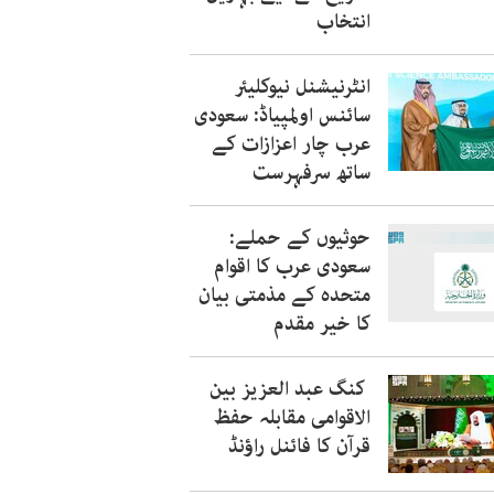
انتخاب
انٹرنیشنل نیوکلیئر
سائنس اولمپیاڈ: سعودی
عرب چار اعزازات کے
ساتھ سرفہرست
حوثیوں کے حملے:
سعودی عرب کا اقوام
متحدہ کے مذمتی بیان
کا خیر مقدم
کنگ عبد العزیز بین
الاقوامی مقابلہ حفظ
قرآن کا فائنل راؤنڈ