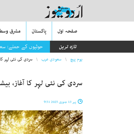
صفحہ اول
پاکستان
مشرق وسطی
تازہ ترین
حوثیوں کے حملے: سعود
You are here
ہوم پیچ
سعودی عرب
سردی کی نئی لہر کا ا
سردی کی نئی لہر کا آغاز، بیش
پیر 13 جنوری 2025 9:51