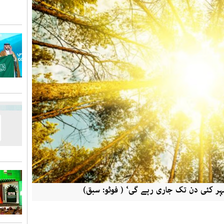
 لہر کئی دن تک جاری رہے گی‘ ( فوٹو: سبق)