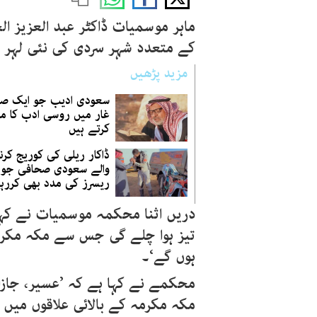
ماہر موسمیات ڈاکٹر عبد العزیز ا
کے متعدد شہر سردی کی نئی لہر 
مزید پڑھیں
سعودی ادیب جو ایک صح
غار میں روسی ادب کا م
کرتے ہیں
ڈاکار ریلی کی کوریج کرن
والے سعودی صحافی جو ک
ریسرز کی مدد بھی کررہ
دریں اثنا محکمہ موسمیات نے کہا
تیز ہوا چلے گی جس سے مکہ مکرمہ
ہوں گے‘۔
محکمے نے کہا ہے کہ ’عسیر، جازان
مکہ مکرمہ کے بالائی علاقوں میں