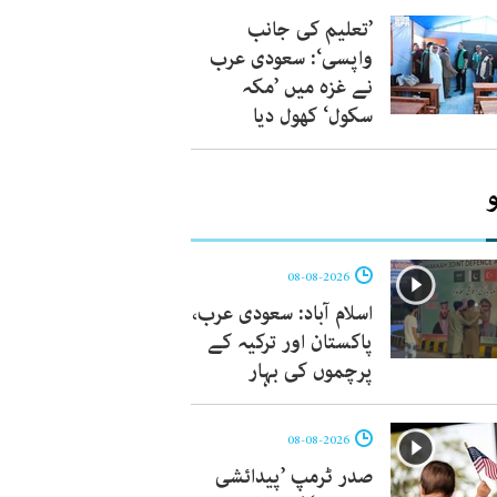
’تعلیم کی جانب
واپسی‘: سعودی عرب
نے غزہ میں ’مکہ
سکول‘ کھول دیا
08-08-2026
اسلام آباد: سعودی عرب،
پاکستان اور ترکیہ کے
پرچموں کی بہار
08-08-2026
صدر ٹرمپ ’پیدائشی