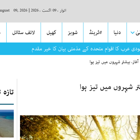
اتوار ، 09 اگست ، 2026
|
August 09, 2026
ٰ
دنیا
#ٹرینڈ
شوبز
کھیل
لائف سٹائل
م
ی عرب کا اقوام متحدہ کے مذمتی بیان کا خیر مقدم
ٓغاز، بیشتر شہروں میں تیز ہوا
تر شہروں میں تیز ہوا
تازہ 