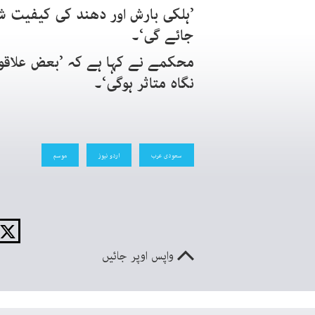
’ہلکی بارش اور دھند کی کیفیت ش
جائے گی‘۔
محکمے نے کہا ہے کہ ’بعض علاقوں
نگاہ متاثر ہوگی‘۔
سعودی عرب
اردو نیوز
موسم
واپس اوپر جائیں