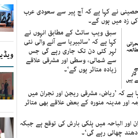
لحصینی نے کہا ہے کہ آج پیر سے سعودی عرب
کی زد میں ہوں گے۔
سبق ویب سائٹ کے مطابق انہوں نے
کہا ہے کہ ’سائبیریا سے آنے والی نئی
رائی
طالعہ
لہر کئی دن تک جاری رہے گی جس
ویڈیو
سے شمالی، وسطی اور مشرقی علاقے
ے
زیادہ متاثر ہوں گے‘۔
ار
ے ہیں
 ہے کہ ’ریاض، مشرقی ریجن اور نجران میں
 اور مدینہ منورہ کے بعض علاقے بھی متاثر
 اور الباحہ میں ہلکی بارش کی توقع ہے جبکہ
 دھند چھائی رہے گی‘۔