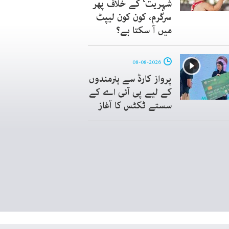
شہریت‘ کے خلاف پھر
سرگرم، کون کون لیپٹ
میں آ سکتا ہے؟
08-08-2026
پرواز کارڈ سے ہنرمندوں
کے لیے پی آئی اے کے
سستے ٹکٹس کا آغاز