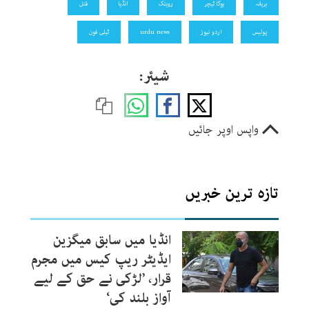
ہریانہ
یوگا ٹیچر
روہتک
انڈیا
قتل
پولیس
اردو نیوز
urdu news
ٹیلی فون
شیئر:
واپس اوپر جائیں
تازہ ترین خبریں
انڈیا میں سابق میگزین
ایڈیٹر ریپ کیس میں مجرم
قرار، ’لڑکی نے حق کے لیے
آواز بلند کی‘