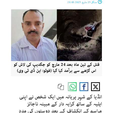
منگل 25 مارچ 2025 21:46
قتل کے تین ماہ بعد 24 مارچ کو جگدیپ کی لاش کو
اس گڑھے سے برآمد کیا گیا (فوٹو: این ڈی ٹی وی)
انڈیا کے شہر ہریانہ میں ایک شخص نے اپنی
اہلیہ کے ساتھ کرایہ دار کے مبینہ ناجائز
مراسم کے انکشاف کے بعد دوستوں کی مدد