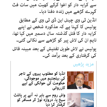
سے کرایہ دار کو اغوا کرکے کھیت میں سات فٹ
گہرے گڑھے میں زندہ دفنا دیا۔
انڈین ٹی وی چینل این ڈی ٹی وی کے مطابق
پولیس کا کہنا ہے کہ مذکورہ شخص نے اپنے
کرایہ دار کا قتل گذشتہ سال دسمبر میں کیا تھا،
تاہم ان کی لاش پیر کو گڑھے سے نکالی گئی۔
پولیس نے لاش طویل تفتیش کے بعد مبینہ قاتل
کی گرفتاری کے بعد برآمد کی۔
مزید پڑھیں
انڈیا کو مطلوب ہیروں کے تاجر
کی بیلجئیم میں موجودگی،
حکومت کی حوالگی کے لیے
کارروائی
واش روم سے باہر نہ آنے پر پائلٹ
سیخ پا، دروازہ توڑ کر مسافر کو
گرفتار کرا دیا