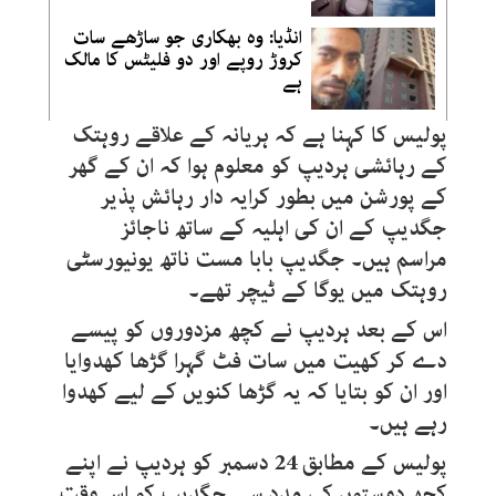
انڈیا: وہ بھکاری جو ساڑھے سات
کروڑ روپے اور دو فلیٹس کا مالک
ہے
پولیس کا کہنا ہے کہ ہریانہ کے علاقے روہتک
کے رہائشی ہردیپ کو معلوم ہوا کہ ان کے گھر
کے پورشن میں بطور کرایہ دار رہائش پذیر
جگدیپ کے ان کی اہلیہ کے ساتھ ناجائز
مراسم ہیں۔ جگدیپ بابا مست ناتھ یونیورسٹی
روہتک میں یوگا کے ٹیچر تھے۔
اس کے بعد ہردیپ نے کچھ مزدوروں کو پیسے
دے کر کھیت میں سات فٹ گہرا گڑھا کھدوایا
اور ان کو بتایا کہ یہ گڑھا کنویں کے لیے کھدوا
رہے ہیں۔
پولیس کے مطابق 24 دسمبر کو ہردیپ نے اپنے
کچھ دوستوں کی مدد سے جگدیپ کو اس وقت