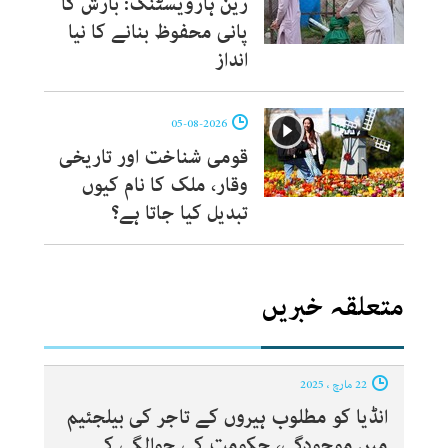
رین ہارویسٹنگ: بارش کا
پانی محفوظ بنانے کا نیا
انداز
05-08-2026
قومی شناخت اور تاریخی
وقار، ملک کا نام کیوں
تبدیل کیا جاتا ہے؟
متعلقہ خبریں
22 مارچ ، 2025
انڈیا کو مطلوب ہیروں کے تاجر کی بیلجئیم
میں موجودگی، حکومت کی حوالگی کے