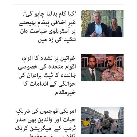
’کیا کام بدلنا چاہو گی‘،
غیر اخلاقی پیغام بھیجنے
پر آسٹریلوی سیاست دان
تنقید کی زد میں
خواتین پر تشدد کا الزام،
اقوام متحدہ کی خصوصی
نمائندہ کا ٹیٹ برادران کی
حوالگی کے اقدامات کا
خیرمقدم
امریکی فوجیوں کی شریکِ
حیات اور والدین بھی صدر
ٹرمپ کے امیگریشن کریک
ڈاؤن سے غیرمحفوظ