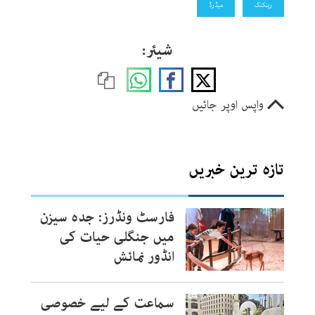
رینکنگ
میڈرڈ
شیئر:
واپس اوپر جائیں
تازہ ترین خبریں
فارسٹ ونڈرز: جدہ سیزن
میں جنگلی حیات کی
انڈور نمائش
سماعت کے لیے خصوصی