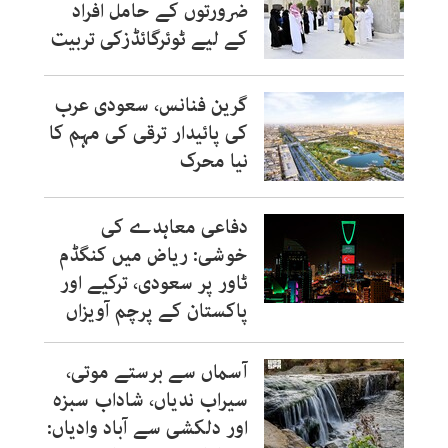
ضرورتوں کے حامل افراد
کے لیے ٹوئرگائڈزکی تربیت
گرین فنانس، سعودی عرب
کی پائیدار ترقی کی مہم کا
نیا محرک
دفاعی معاہدے کی
خوشی: ریاض میں کنگڈم
ٹاور پر سعودی، ترکیے اور
پاکستان کے پرچم آویزاں
آسماں سے برستے موتی،
سیراب ندیاں، شاداب سبزہ
اور دلکشی سے آباد وادیاں: