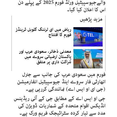
والےجیوسپیٹیل ورلڈ فورم 2025 کے پہلے دن
اس کا اعلان کیا گیا۔
مزید پڑھیں
ریاض میں ای لرننگ گلوبل ٹرینڈز
فورم کا افتتاح
معدنی ذخائر، سعودی عرب اور
پاکستان ارضیاتی سروے میں
شراکت داری پر متفق
فورم میں سعودی عرب کی جانب سے جنرل
اتھارٹی فار سروے اینڈ جیوسپیٹیل انفارمیشن
(جی ای او ایس اے) نمائندگی کررہی ہے۔
جی او ایس اے کے مطابق جی کے آئی ریڈینس
انڈیکس اقوام متحدہ کے شماریات ڈویژن کی
مدد سے تیار کردہ سٹراٹیجک فریم ورک ہے۔