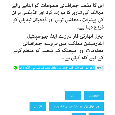
اس کا مقصد جغرافیائی معلومات کو اپنانے والے
ممالک کی تیاری کا موازنہ کرنا اور انڈیکس پر ان
کی پیشرفت، معاشی ترقی اور ڈیجیٹل تبدیلی کو
فروغ دینا ہے۔
جنرل اتھارٹی فار سروے اینڈ جیوسپیٹیل
انفارمیشن مملکت میں سروے، جغرافیائی
معلومات اور امیجنگ کے شعبے کو منظم کرنے
کے لیے کام کرتی ہے۔
UrduNews
اردو نیوز
جنرل اتھارٹی برائے سروے اینڈ جیو سپیشل انفارمیشن
کارکردگی