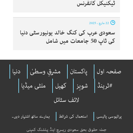
ٹیکنیکل کانفرنس
22 مارچ ، 2025
سعودی عرب کی کنگ خالد یونیورسٹی دنیا
کی ٹاپ 50 جامعات میں شامل
صفحہ اول
پاکستان
مشرقِ وسطیٰ
دنیا
#ٹرینڈ
شوبِز
کھیل
ملٹی میڈیا
لائف سٹائل
پرائیوسی پالیسی
استعمال کی شرائط
ہمارے ساتھ اشتہار دیں۔
جملہ حقوق بحق سعودی ریسرچ اینڈ پبلشنگ کمپنی