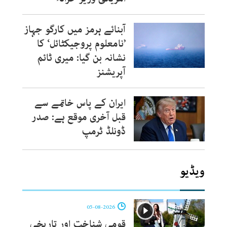
آبنائے ہرمز میں کارگو جہاز
’نامعلوم پروجیکٹائل‘ کا
نشانہ بن گیا: میری ٹائم
آپریشنز
ایران کے پاس خاتمے سے
قبل آخری موقع ہے: صدر
ڈونلڈ ٹرمپ
ویڈیو
05-08-2026
قومی شناخت اور تاریخی