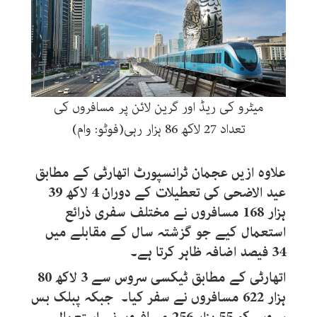
میٹرو کی ریڈ اور گرین لائن پر مسافروں کی
تعداد 27 لاکھ 86 ہزار رہی(فوٹو: وام)
علاوہ ازیں عجمان ٹرانسپورٹ اتھارٹی کے مطابق
عید الاضحی کی تعطیلات کے دوران 4 لاکھ 39
ہزار 168 مسافروں نے مختلف سفری ذرائع
استعمال کیے جو گزشتہ سال کے مقابلے میں
34 فیصد اضافہ ظاہر کرتا ہے۔
اتھارٹی کے مطابق ٹیکسی سروس سے 3 لاکھ 80
ہزار 622 مسافروں نے سفر کیا۔ جبکہ پبلک بس