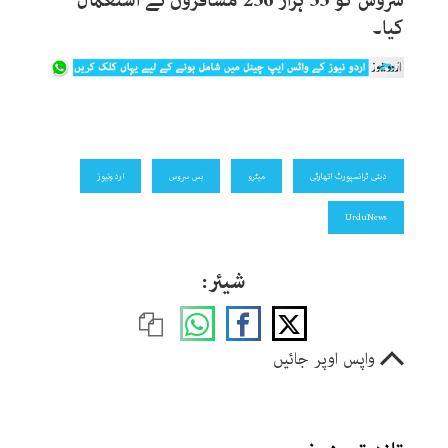
سروس کو 55 ہزار 256 مسافروں نے استعمال
کیا۔
دبئی ٹرانسپورٹ اتھارٹی
میٹرو
بس سروس
اردونیوز
UrduNews
شیئر:
واپس اوپر جائیں