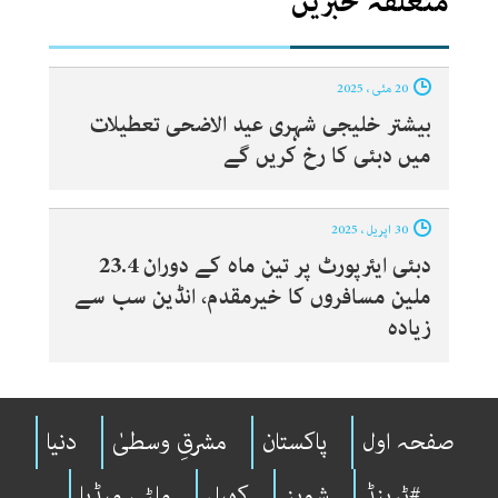
متعلقہ خبریں
20 مئی ، 2025
بیشتر خلیجی شہری عید الاضحی تعطیلات
میں دبئی کا رخ کریں گے
30 اپریل ، 2025
دبئی ایئرپورٹ پر تین ماہ کے دوران 23.4
ملین مسافروں کا خیرمقدم، انڈین سب سے
زیادہ
صفحہ اول
پاکستان
مشرقِ وسطیٰ
دنیا
#ٹرینڈ
شوبِز
کھیل
ملٹی میڈیا