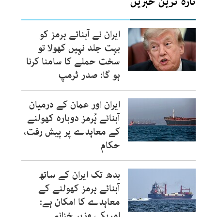
تازہ ترین خبریں
ایران نے آبنائے ہرمز کو
بہت جلد نہیں کھولا تو
سخت حملے کا سامنا کرنا
ہو گا: صدر ٹرمپ
ایران اور عمان کے درمیان
آبنائے ہُرمز دوبارہ کھولنے
کے معاہدے پر پیش رفت،
حکام
بدھ تک ایران کے ساتھ
آبنائے ہرمز کھولنے کے
معاہدے کا امکان ہے:
امریکی وزیر خزانہ