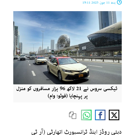
بدھ 11 جون 2025 19:11
ٹیکسی سروس نے 21 لاکھ 96 ہزار مسافروں کو منزل
پر پہنچایا (فوٹو: وام)
دبئی روڈز اینڈ ٹرانسپورٹ اتھارٹی (آر ٹی