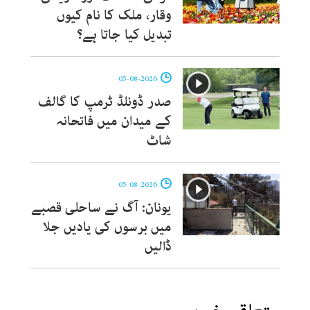
وقار، ملک کا نام کیوں
تبدیل کیا جاتا ہے؟
05-08-2026
صدر ڈونلڈ ٹرمپ کا گالف
کے میدان میں فاتحانہ
شاٹ
05-08-2026
یونان: آگ نے ساحلی قصبے
میں برسوں کی یادیں جلا
ڈالیں