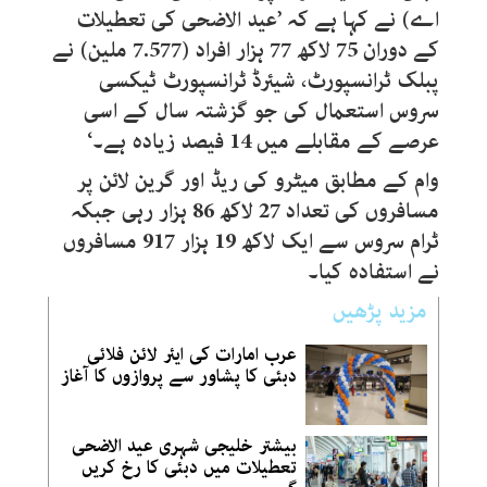
اے) نے کہا ہے کہ ’عید الاضحی کی تعطیلات
کے دوران 75 لاکھ 77 ہزار افراد (7.577 ملین) نے
پبلک ٹرانسپورٹ، شیئرڈ ٹرانسپورٹ ٹیکسی
سروس استعمال کی جو گزشتہ سال کے اسی
عرصے کے مقابلے میں 14 فیصد زیادہ ہے۔‘
وام کے مطابق میٹرو کی ریڈ اور گرین لائن پر
مسافروں کی تعداد 27 لاکھ 86 ہزار رہی جبکہ
ٹرام سروس سے ایک لاکھ 19 ہزار 917 مسافروں
نے استفادہ کیا۔
مزید پڑھیں
عرب امارات کی ایئر لائن فلائی
دبئی کا پشاور سے پروازوں کا آغاز
بیشتر خلیجی شہری عید الاضحی
تعطیلات میں دبئی کا رخ کریں