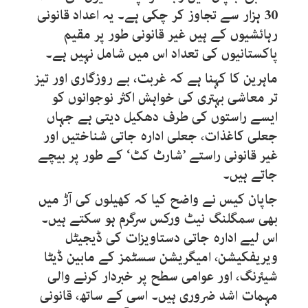
30 ہزار سے تجاوز کر چکی ہے۔ یہ اعداد قانونی
رہائشیوں کے ہیں غیر قانونی طور پر مقیم
پاکستانیوں کی تعداد اس میں شامل نہیں ہے۔
ماہرین کا کہنا ہے کہ غربت، بے روزگاری اور تیز
تر معاشی بہتری کی خواہش اکثر نوجوانوں کو
ایسے راستوں کی طرف دھکیل دیتی ہے جہاں
جعلی کاغذات، جعلی ادارہ جاتی شناختیں اور
غیر قانونی راستے ’شارٹ کٹ‘ کے طور پر بیچے
جاتے ہیں۔
جاپان کیس نے واضح کیا کہ کھیلوں کی آڑ میں
بھی سمگلنگ نیٹ ورکس سرگرم ہو سکتے ہیں۔
اس لیے ادارہ جاتی دستاویزات کی ڈیجیٹل
ویریفکیشن، امیگریشن سسٹمز کے مابین ڈیٹا
شیئرنگ، اور عوامی سطح پر خبردار کرنے والی
مہمات اشد ضروری ہیں۔ اسی کے ساتھ، قانونی