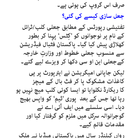
صرف اس گروپ کی ہوئی ہے۔
جعل سازی کیسے کی گئی؟
تفتیشی رپورٹس کے مطابق جعلی کلب/ٹرائل
کے نام پر نوجوانوں کو ’کِٹس‘ پہنا کر بطور
کھلاڑی پیش کیا گیا۔ پاکستان فٹبال فیڈریشن
سے منسوب جعلی خطوط اور وزارتِ خارجہ
کےجعلی این او سی دکھا کر ویزے لیے گئے۔
لیکن جاپانی امیگریشن نے ایئرپورٹ پر ہی
کاغذات مشکوک پا کر فٹ بال کے میچز
کا ریکارڈ نکلوایا تو ایسا کوئی کلب میچ نہیں ہو
رہا تھا جس کے بعد پوری ’ٹیم‘ کو واپس بھیج
دیا۔ اسی سلسلے میں ایف آئی اے نے
گوجرانوالہ سرکل میں ملزم کو گرفتار کیا اور
مقدمات قائم کیے۔
رواں کیلنڈر سال میں پاکستانی میڈیا نے ملک