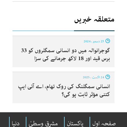
متعلقہ خبریں
25 دسمبر ، 2024
گوجرانوالہ میں دو انسانی سمگلروں کو 33
برس قید اور 18 لاکھ جرمانے کی سزا
24 اگست ، 2025
انسانی سمگلنگ کی روک تھام، اے آئی ایپ
کتنی مؤثر ثابت ہو گی؟
صفحہ اول
پاکستان
مشرقِ وسطیٰ
دنیا