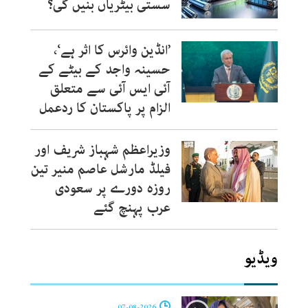
سستی بیٹریاں بنیں گی؟
’انڈین وائرس کا اثر ہے‘،
حسینہ واجد کے بیٹے کے
آئی ایس آئی سے متعلق
الزام پر پاکستان کا ردعمل
وزیراعظم شہباز شریف اور
فیلڈ مارشل عاصم منیر تین
روزہ دورے پر سعودی
عرب پہنچ گئے
ویڈیو
07-08-2026