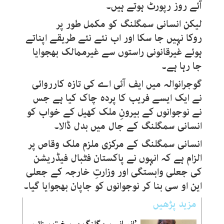
آئے روز رپورٹ ہوتے ہیں۔
لیکن انسانی سمگلنگ کو مکمل طور پر
روکا نہیں جا سکا اور اب نئے نئے طریقے اپناتے
ہوئے غیرقانونی راستوں سے غیرممالک بھجوایا
جا رہا ہے۔
گوجرانوالہ میں ایف آئی اے کی تازہ کارروائی
نے ایک ایسے فریب کا پردہ چاک کیا ہے جس
نے نوجوانوں کے بیرونِ ملک کھیل کے خواب کو
انسانی سمگلنگ کے جال میں بدل ڈالا۔
انسانی سمگلنگ کے مرکزی ملزم ملک وقاص پر
الزام ہے کہ انہوں نے پاکستان فٹبال فیڈریشن
کی جعلی وابستگی اور وزارتِ خارجہ کے جعلی
این او سی بنا کر نوجوانوں کو جاپان بھجوایا گیا۔
مزید پڑھیں
’انسانی سمگلنگ پر سخت سزائیں