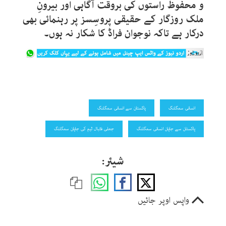
و محفوظ راستوں کی بروقت آگاہی اور بیرونِ
ملک روزگار کے حقیقی پروسِسز پر رہنمائی بھی
درکار ہے تاکہ نوجوان فراڈ کا شکار نہ ہوں۔
انسانی سمگلنگ
پاکستان سے انسانی سمگلنگ
پاکستان سے جاپان انسانی سمگلنگ
جعلی فٹبال ٹیم کی جاپان سمگلنگ
شیئر:
واپس اوپر جائیں