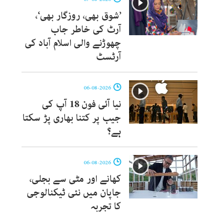
’شوق بھی، روزگار بھی‘،
آرٹ کی خاطر جاب
چھوڑنے والی اسلام آباد کی
آرٹسٹ
06-08-2026
نیا آئی فون 18 آپ کی
جیب پر کتنا بھاری پڑ سکتا
ہے؟
06-08-2026
کھانے اور مٹی سے بجلی،
جاپان میں نئی ٹیکنالوجی
کا تجربہ