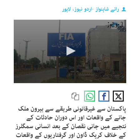
رائے شاہنواز -اردو نیوز، لاہور
0
seconds
of
51
seconds
پاکستان سے غیرقانونی طریقے سے بیرون ملک
جانے کے واقعات اور اس دوران حادثات کے
نتجیے میں جانی نقصان کے بعد انسانی سمگلرز
کے خلاف کریک ڈاون اور گرفتاریوں کے واقعات