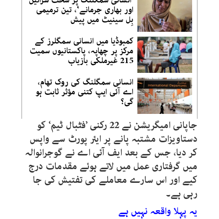
اور بھاری جرمانے‘، تین ترمیمی
بِل سینیٹ میں پیش
کمبوڈیا میں انسانی سمگلرز کے
مرکز پر چھاپہ، پاکستانیوں سمیت
215 غیرملکی بازیاب
انسانی سمگلنگ کی روک تھام،
اے آئی ایپ کتنی مؤثر ثابت ہو
گی؟
جاپانی امیگریشن نے 22 رکنی ’فٹبال ٹیم‘ کو
دستاویزات مشتبہ پانے پر ایئر پورٹ سے واپس
کر دیا، جس کے بعد ایف آئی اے نے گوجرانوالہ
میں گرفتاری عمل میں لاتے ہوئے مقدمات درج
کیے اور اس سارے معاملے کی تفتیش کی جا
رہی ہے۔
یہ پہلا واقعہ نہیں ہے