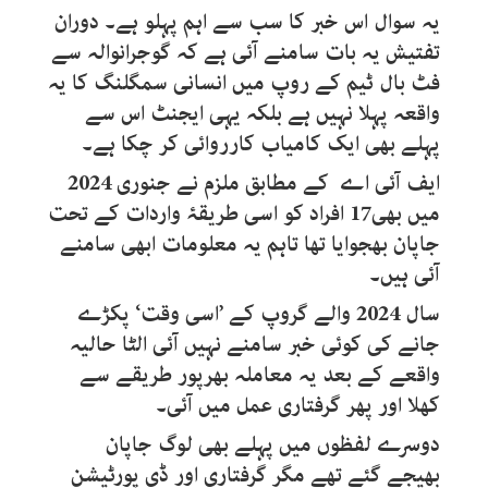
یہ سوال اس خبر کا سب سے اہم پہلو ہے۔ دوران
تفتیش یہ بات سامنے آئی ہے کہ گوجرانوالہ سے
فٹ بال ٹیم کے روپ میں انسانی سمگلنگ کا یہ
واقعہ پہلا نہیں ہے بلکہ یہی ایجنٹ اس سے
پہلے بھی ایک کامیاب کارروائی کر چکا ہے۔
ایف آئی اے کے مطابق ملزم نے جنوری 2024
میں بھی17 افراد کو اسی طریقۂ واردات کے تحت
جاپان بھجوایا تھا تاہم یہ معلومات ابھی سامنے
آئی ہیں۔
سال 2024 والے گروپ کے ’اسی وقت‘ پکڑے
جانے کی کوئی خبر سامنے نہیں آئی الٹا حالیہ
واقعے کے بعد یہ معاملہ بھرپور طریقے سے
کھلا اور پھر گرفتاری عمل میں آئی۔
دوسرے لفظوں میں پہلے بھی لوگ جاپان
بھیجے گئے تھے مگر گرفتاری اور ڈی پورٹیشن