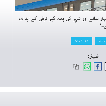
ہتر بنانے اور شہر کی ہمہ گیر ترقی کے اہداف
ے۔‘
اض میٹرو
گنیز ورلڈ ریکارڈ
شیئر: