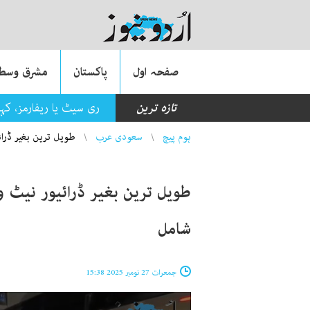
صفحہ اول
پاکستان
مشرق وسطی
تازہ ترین
ری سیٹ یا ریفارمز، کہ
You are here
ہوم پیچ
سعودی عرب
طویل ترین بغیر ڈرائ
طویل ترین بغیر ڈرائیور نیٹ و
شامل
جمعرات 27 نومبر 2025 15:38