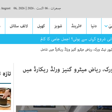
جمعرات ، 06 اگست ، 2026
|
, August 06, 2026
ٰ
دنیا
#ٹرینڈ
شوبز
کھیل
لائف سٹائل
م
انی شروع کہاں سے ہوئی؟ اجمل جامی کا کالم
یور نیٹ ورک، ریاض میٹرو گنیز ورلڈ ریکارڈ میں شامل
رک، ریاض میٹرو گنیز ورلڈ ریکارڈ میں
تازہ 