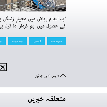
’یہ اقدام ریاض میں معیارِ زندگی ب
کے حصول میں اہم کردار ادا کرتا ہ
سعودی عرب
اردو نیوز
ریاض ریلوے
ری
واپس اوپر جائیں
متعلقہ خبریں