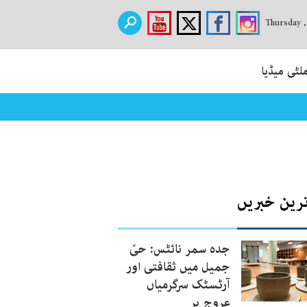
Thursday 
لٹی میڈیا
ترین خبریں
جدہ سمر نائٹس: حیّ
جمیل میں ثقافتی اور
آرٹسٹک سرگرمیاں
عروج پر