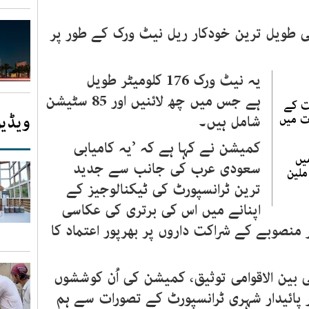
 طویل ترین خودکار ریل نیٹ ورک کے طور پر
یہ نیٹ ورک 176 کلومیٹر طویل
ہے جس میں چھ لائنیں اور 85 سٹیشن
ت کے
ویڈیو
ت میں
شامل ہیں۔
کمیشن نے کہا ہے کہ ’یہ کامیابی
یں
سعودی عرب کی جانب سے جدید
فروں کی تعداد 120 ملین
ترین ٹرانسپورٹ کی ٹیکنالوجیز کے
اپنانے میں اس کی برتری کی عکاسی
 منصوبے کے شراکت داروں پر بھرپور اعتماد کا
ین الاقوامی توثیق، کمیشن کی اُن کوششوں
پائیدار شہری ٹرانسپورٹ کے تصورات سے ہم