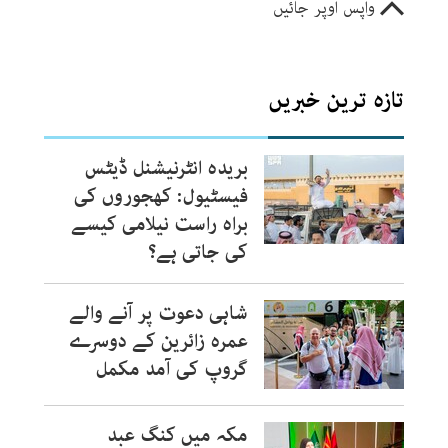
واپس اوپر جائیں
تازہ ترین خبریں
بریدہ انٹرنیشنل ڈیٹس
فیسٹیول: کھجوروں کی
براہ راست نیلامی کیسے
کی جاتی ہے؟
شاہی دعوت پر آنے والے
عمرہ زائرین کے دوسرے
گروپ کی آمد مکمل
مکہ میں کنگ عبد