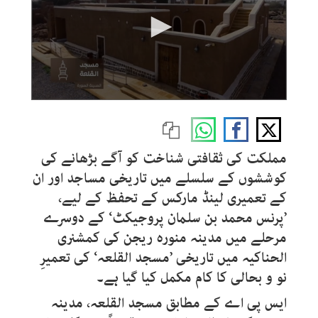
0
seconds
of
1
minute,
مملکت کی ثقافتی شناخت کو آگے بڑھانے کی
4
seconds
کوششوں کے سلسلے میں تاریخی مساجد اور ان
کے تعمیری لینڈ مارکس کے تحفظ کے لیے،
’پرنس محمد بن سلمان پروجیکٹ‘ کے دوسرے
مرحلے میں مدینہ منورہ ریجن کی کمشنری
الحناکیہ میں تاریخی ’مسجد القلعہ‘ کی تعمیرِ
نو و بحالی کا کام مکمل کیا گیا ہے۔
ایس پی اے کے مطابق مسجد القلعہ، مدینہ