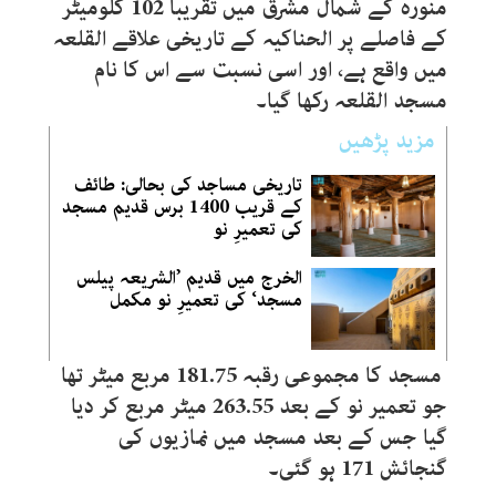
منورہ کے شمال مشرق میں تقریباً 102 کلومیٹر
کے فاصلے پر الحناکیہ کے تاریخی علاقے القلعہ
میں واقع ہے، اور اسی نسبت سے اس کا نام
مسجد القلعہ رکھا گیا۔
مزید پڑھیں
تاریخی مساجد کی بحالی: طائف
کے قریب 1400 برس قدیم مسجد
کی تعمیرِ نو
الخرج میں قدیم ’الشریعہ پیلس
مسجد‘ کی تعمیرِ نو مکمل
مسجد کا مجموعی رقبہ 181.75 مربع میٹر تھا
جو تعمیر نو کے بعد 263.55 میٹر مربع کر دیا
گیا جس کے بعد مسجد میں نمازیوں کی
گنجائش 171 ہو گئی۔