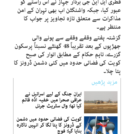
قطری ایل این جی بردار جہاز نے اس راستے کو
عبور کیا، جبکہ واشنگٹن اب بھی تہران کے امن
مذاکرات سے متعلق تازہ تجاویز پر جواب کا
منتظر ہے۔
گزشتہ ہفتے وقفے وقفے سے ہونے والی
جھڑپوں کے بعد تقریباً 48 گھنٹے نسبتاً پرسکون
گزرے، تاہم حکام کے مطابق اتوار کی صبح
کویت کی فضائی حدود میں کئی دشمن ڈرونز کا
پتا چلا۔
مزید پڑھیں
ایران جنگ کے لیے اسرائیل نے
عراقی صحرا میں خفیہ اڈہ قائم
کیا تھا: وال سٹریٹ جرنل
کویت کی فضائی حدود میں دشمن
کے ڈرونز کا پتا لگا کر انہیں ناکارہ
بنایا گیا: فوج