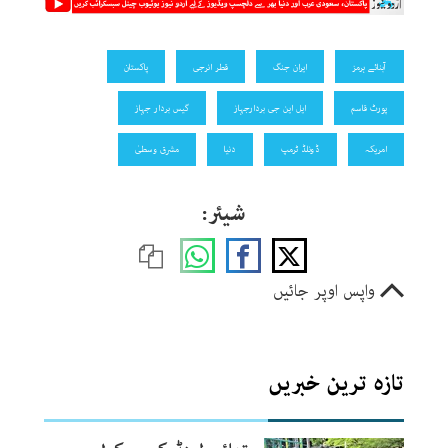
آبنائے ہرمز
ایران جنگ
قطر انرجی
پاکستان
پورٹ قاسم
ایل این جی بردارجہاز
گیس بردار جہاز
امریکہ
ڈونلڈ ٹرمپ
دنیا
مشرق وسطیٰ
شیئر:
واپس اوپر جائیں
تازہ ترین خبریں