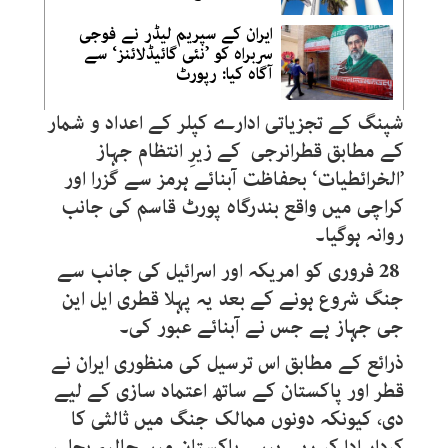
ایران کے سپریم لیڈر نے فوجی
سربراہ کو ’نئی گائیڈلائنز‘ سے
آگاہ کیا: رپورٹ
شپنگ کے تجزیاتی ادارے کپلر کے اعداد و شمار
کے مطابق قطرانرجی کے زیرِ انتظام جہاز
’الخرائطیات
‘
بحفاظت آبنائے ہرمز سے گزرا اور
کراچی میں واقع بندرگاہ پورٹ قاسم کی جانب
روانہ ہوگیا۔
28 فروری کو امریکہ اور اسرائیل کی جانب سے
جنگ شروع ہونے کے بعد یہ پہلا قطری ایل این
جی جہاز ہے جس نے آبنائے عبور کی۔
ذرائع کے مطابق اس ترسیل کی منظوری ایران نے
قطر اور پاکستان کے ساتھ اعتماد سازی کے لیے
دی، کیونکہ دونوں ممالک جنگ میں ثالثی کا
کردار ادا کر رہے ہیں۔ پاکستان میں حالیہ بجلی