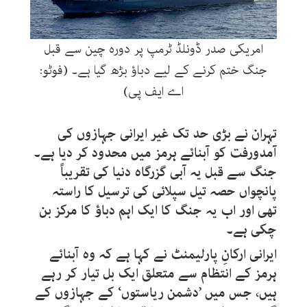
امریکی صدر ڈونلڈ ٹرمپ پر دورہ چین سے قبل
جنگ ختم کرنے کے لیے دباؤ بڑھ گیا ہے۔ (فوٹو:
اے ایف پی)
تہران نے بڑی حد تک غیر ایرانی جہازوں کی
آمدورفت کو آبنائے ہرمز میں محدود کر دیا ہے۔
جنگ سے قبل یہ آبی گزرگاہ دنیا کی تقریباً
پانچواں حصہ تیل سپلائی کی ترسیل کا راستہ
تھی اور اب یہ جنگ کا ایک اہم دباؤ کا مرکز بن
چکی ہے۔
ایرانی ارکانِ پارلیمنٹ نے کہا ہے کہ وہ آبنائے
ہرمز کے انتظام سے متعلق ایک بل تیار کر رہے
ہیں، جس میں ’دشمن ریاستوں
‘
کے جہازوں کے