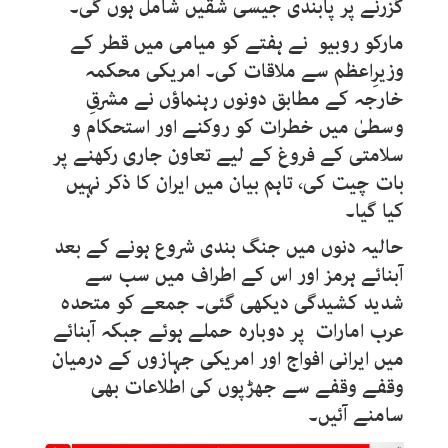
گزرنے پر پابندی جیسی شقیں شامل ہوں گی۔
مارکو روبیو نے ہفتے کو میامی میں قطر کے
وزیرِاعظم سے ملاقات کی۔ امریکی محکمہ
خارجہ کے مطابق دونوں رہنماؤں نے مشرقِ
وسطیٰ میں خطرات کو روکنے اور استحکام و
سلامتی کے فروغ کے لیے تعاون جاری رکھنے پر
بات چیت کی، تاہم بیان میں ایران کا ذکر نہیں
کیا گیا۔
حالیہ دنوں میں جنگ بندی شروع ہونے کے بعد
آبنائے ہرمز اور اس کے اطراف میں سب سے
شدید کشیدگی دیکھی گئی۔ جمعے کو متحدہ
عرب امارات پر دوبارہ حملے ہوئے جبکہ آبنائے
میں ایرانی افواج اور امریکی جہازوں کے درمیان
وقفے وقفے سے جھڑپوں کی اطلاعات بھی
سامنے آئیں۔