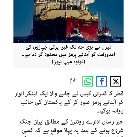
تہران نے بڑی حد تک غیر ایرانی جہازوں کی
آمدورفت کو آبنائے ہرمز میں محدود کر دیا ہے۔
(فوٹو: عرب نیوز)
قطر کا قدرتی گیس لے جانے والا ایک ٹینکر اتوار
کو آبنائے ہرمز عبور کر کے پاکستان کی جانب
روانہ ہوگیا۔
خبر رساں ادارے روئٹرز کے مطابق ایران جنگ
شروع ہونے کے بعد یہ پہلا موقع ہے کہ کسی