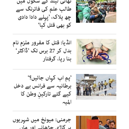
تھائی لینڈ کے سکول میں
طالب علم کی فائرنگ سے
چھ ہلاک، ’پہلے دادا دادی
کو بھی قتل کیا‘
انڈیا: قتل کا مفرور ملزم نام
بدل کر 27 برس تک ’ڈاکٹر‘
بنا رہا، گرفتار
’ہم اب کہاں جائیں؟‘
برطانیہ سے فرانس بے دخل
کیے گئے تارکینِ وطن کا
المیہ
جرمنی: میونخ میں شہریوں
پر گاڑی چڑھانے اور ماں