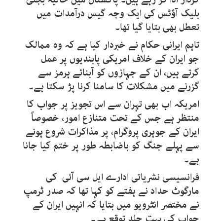
بلیک آؤٹس کی ایک وجہ گیس درآمدات میں
تعطل بھی بتایا گیا تھا۔
تاہم ایرانی حکام نے خبردار کیا ہے کہ وہ ممالک
جو ایران کے خلاف امریکی پابندیوں پر عمل
کرتے ہیں، ان کے جہازوں کو آبنائے ہرمز سے
گزرنے میں مشکلات کا سامنا کرنا پڑ سکتا ہے۔
امریکہ اب بھی تہران سے اس تجویز پر جواب کا
منتظر ہے جس کے تحت متنازع امور، خصوصاً
ایران کے جوہری پروگرام، پر مذاکرات شروع ہونے
سے پہلے جنگ کو باضابطہ طور پر ختم کیا جانا
ہے۔
فرانسیسی نشریاتی ادارے ایل سی آئی کی
مارگوٹ حداد نے ہفتے کو کہا تھا کہ صدر ٹرمپ
نے مختصر انٹرویو میں بتایا کہ انہیں ایران کے
جواب کی بہت جلد توقع ہے۔