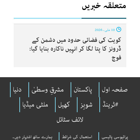
متعلقہ خبریں
10 مئی ، 2026
کویت کی فضائی حدود میں دشمن کے
ڈرونز کا پتا لگا کر انہیں ناکارہ بنایا گیا:
فوج
صفحہ اول
پاکستان
مشرقِ وسطیٰ
دنیا
#ٹرینڈ
شوبِز
کھیل
ملٹی میڈیا
لائف سٹائل
پرائیوسی پالیسی
استعمال کی شرائط
ہمارے ساتھ اشتہار دیں۔