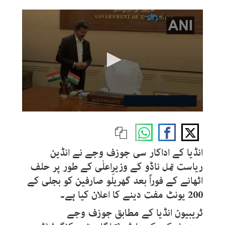
0
seconds
of
32
seconds
انڈیا کے اداکار سی جوزف وجے نے انڈین
ریاست تمل ناڈو کے وزیرِاعلٰی کے طور پر حلف
اٹھانے کے فوراً بعد گھریلو صارفین کو بجلی کے
200 یونٹ مفت دینے کا اعلان کیا ہے۔
ٹریبیون انڈیا کے مطابق جوزف وجے