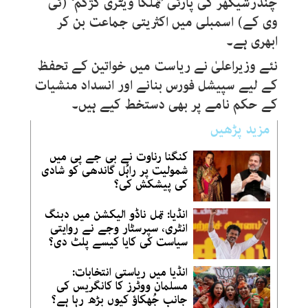
چندرشیکھر کی پارٹی ’تملگا ویٹری کژگم‘ (ٹی
وی کے) اسمبلی میں اکثریتی جماعت بن کر
ابھری ہے۔
نئے وزیراعلیٰ نے ریاست میں خواتین کے تحفظ
کے لیے سپیشل فورس بنانے اور انسداد منشیات
کے حکم نامے پر بھی دستخط کیے ہیں۔
مزید پڑھیں
کنگنا رناوت نے بی جے پی میں
شمولیت پر راہُل گاندھی کو شادی
کی پیشکش کی؟
انڈیا: تمل ناڈو الیکشن میں دبنگ
انٹری، سپرسٹار وجے نے روایتی
سیاست کی کایا کیسے پلٹ دی؟
انڈیا میں ریاستی انتخابات:
مسلمان ووٹرز کا کانگریس کی
جانب جُھکاؤ کیوں بڑھ رہا ہے؟