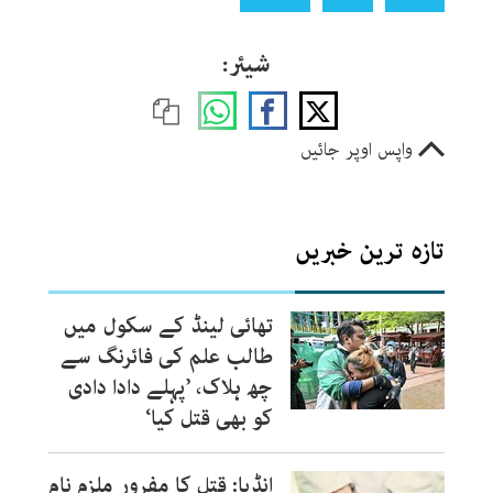
شیئر:
واپس اوپر جائیں
تازہ ترین خبریں
تھائی لینڈ کے سکول میں
طالب علم کی فائرنگ سے
چھ ہلاک، ’پہلے دادا دادی
کو بھی قتل کیا‘
انڈیا: قتل کا مفرور ملزم نام