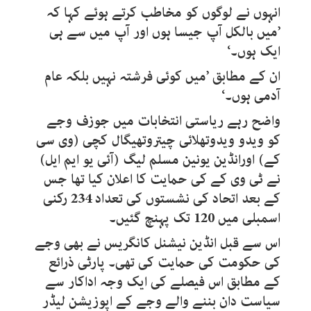
انہوں نے لوگوں کو مخاطب کرتے ہوئے کہا کہ
’میں بالکل آپ جیسا ہوں اور آپ میں سے ہی
ایک ہوں۔‘
ان کے مطابق ’میں کوئی فرشتہ نہیں بلکہ عام
آدمی ہوں۔‘
واضح رہے ریاستی انتخابات میں جوزف وجے
کو ویدو ویدوتھلائی چیتروتھیگال کچی (وی سی
کے) اورانڈین یونین مسلم لیگ (آئی یو ایم ایل)
نے ٹی وی کے کی حمایت کا اعلان کیا تھا جس
کے بعد اتحاد کی نشستوں کی تعداد 234 رکنی
اسمبلی میں 120 تک پہنچ گئیں۔
اس سے قبل انڈین نیشنل کانگریس نے بھی وجے
کی حکومت کی حمایت کی تھی۔ پارٹی ذرائع
کے مطابق اس فیصلے کی ایک وجہ اداکار سے
سیاست دان بننے والے وجے کے اپوزیشن لیڈر