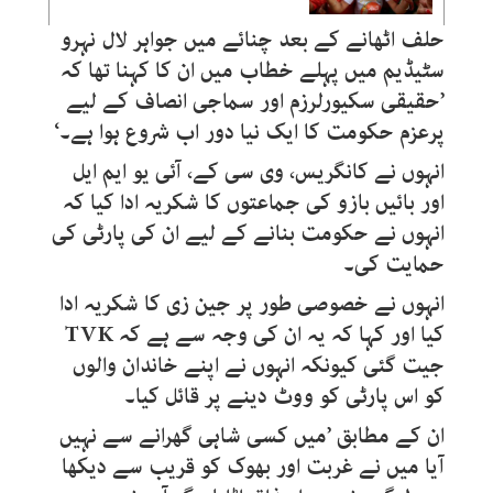
حلف اٹھانے کے بعد چنائے میں جواہر لال نہرو
سٹیڈیم میں پہلے خطاب میں ان کا کہنا تھا کہ
’حقیقی سکیورلرزم اور سماجی انصاف کے لیے
پرعزم حکومت کا ایک نیا دور اب شروع ہوا ہے۔‘
انہوں نے کانگریس، وی سی کے، آئی یو ایم ایل
اور بائیں بازو کی جماعتوں کا شکریہ ادا کیا کہ
انہوں نے حکومت بنانے کے لیے ان کی پارٹی کی
حمایت کی۔
انہوں نے خصوصی طور پر جین زی کا شکریہ ادا
کیا اور کہا کہ یہ ان کی وجہ سے ہے کہ
TVK
جیت گئی کیونکہ انہوں نے اپنے خاندان والوں
کو اس پارٹی کو ووٹ دینے پر قائل کیا۔
ان کے مطابق ’میں کسی شاہی گھرانے سے نہیں
آیا میں نے غربت اور بھوک کو قریب سے دیکھا