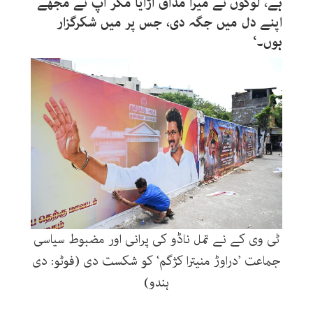
ہے، لوگوں نے میرا مذاق اڑایا مگر آپ نے مجھے
اپنے دل میں جگہ دی، جس پر میں شکرگزار
ہوں۔‘
ٹی وی کے نے تمل ناڈو کی پرانی اور مضبوط سیاسی
جماعت ’دراوڑ منیترا کژگم‘ کو شکست دی (فوٹو: دی
ہندو)