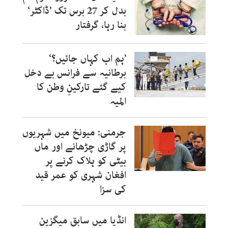
بدل کر 27 برس تک ’ڈاکٹر‘
بنا رہا، گرفتار
’ہم اب کہاں جائیں؟‘
برطانیہ سے فرانس بے دخل
کیے گئے تارکینِ وطن کا
المیہ
جرمنی: میونخ میں شہریوں
پر گاڑی چڑھانے اور ماں
بیٹی کو ہلاک کرنے پر
افغان شہری کو عمر قید
کی سزا
انڈیا میں سابق میگزین