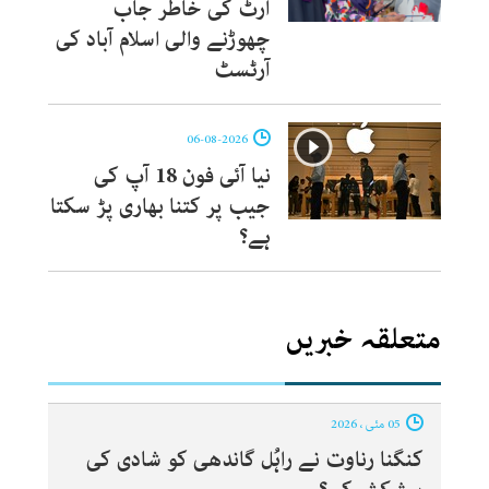
آرٹ کی خاطر جاب
چھوڑنے والی اسلام آباد کی
آرٹسٹ
06-08-2026
نیا آئی فون 18 آپ کی
جیب پر کتنا بھاری پڑ سکتا
ہے؟
متعلقہ خبریں
05 مئی ، 2026
کنگنا رناوت نے راہُل گاندھی کو شادی کی