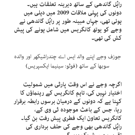
راہُل گاندھی کے ساتھ دیرینہ تعلقات ہیں۔
دونوں کی پہلی ملاقات 2009 میں دہلی میں
ہوئی تھی، جہاں مبینہ طور پر راہُل گاندھی نے
وجے کو یوتھ کانگریس میں شامل ہونے کی پیش
کش کی تھی۔
جوزف وجے اپنے والد ایس اے چندراشیکھر اور والدہ
سوبھا کے ساتھ (فوٹو: سینیما ایکسپریس)
اگرچہ وجے نے اس وقت پارٹی میں شمولیت
اختیار نہیں کی، تاہم کانگریس کے رہنماؤں کا
کہنا ہے کہ دونوں کے درمیان برسوں رابطہ برقرار
رہا، جس کے باعث موجودہ ٹی وی کے،
کانگریس تعاون ایک فطری پیش رفت بن گیا۔
راہُل گاندھی بھی وجے کی حلف برداری کی