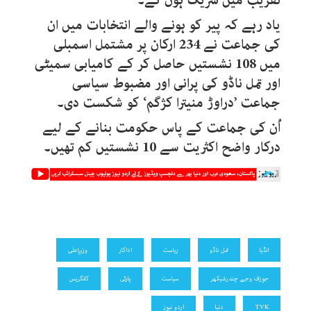
تقریب میں شریک ہوں گے۔
یاد رہے کہ پیر کو ہونے والے انتخابات میں ان
کی جماعت نے 234 ارکان پر مشتمل اسمبلی
میں 108 نشستیں حاصل کر کے کامیابی سمیٹی
اور تمل ناڈو کی پرانی اور مضبوط سیاسی
جماعت ’دراوڑ منیترا کژگم‘ کو شکست دی۔
اُن کی جماعت کے پاس حکومت بنانے کے لیے
درکار واضح اکثریت سے 10 نشستیں کم تھیں۔
انڈیا
تمل ناڈو
ریاست
اداکار
وزیرِاعلٰی
جوزف وجے چندرشیکھر
سیاست
پارٹی
کانگریس
TVK
دنیا
اردو نیوز