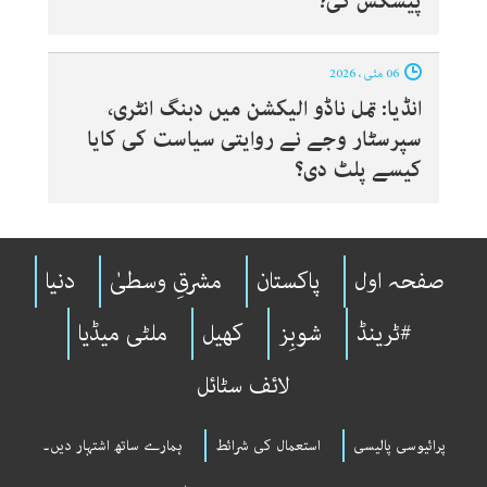
پیشکش کی؟
06 مئی ، 2026
انڈیا: تمل ناڈو الیکشن میں دبنگ انٹری،
سپرسٹار وجے نے روایتی سیاست کی کایا
کیسے پلٹ دی؟
صفحہ اول
پاکستان
مشرقِ وسطیٰ
دنیا
#ٹرینڈ
شوبِز
کھیل
ملٹی میڈیا
لائف سٹائل
پرائیوسی پالیسی
استعمال کی شرائط
ہمارے ساتھ اشتہار دیں۔