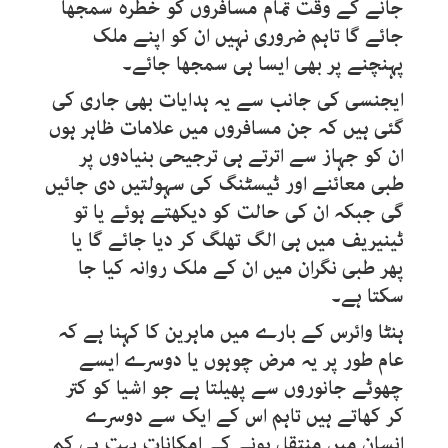
جانے کے وقت تمام مسافروں کو خطرہ سمجھا
جائے گا تاہم ضروری نہیں ان کو اپنے ملک
پہنچنے پر بھی ایسا ہی سمجھا جائے۔
ایجنسی کی جانب سے یہ ہدایات بھی جاری کی
گئی ہیں کہ جن مسافروں میں علامات ظاہر ہوں
ان کو جہاز سے اترتے ہی ترجیحی بنیادوں پر
طبی معائنے اور ٹیسٹنگ کی سہولتیں دی جائیں
گی جبکہ ان کی حالت کو دیکھتے ہوئے یا تو
ٹینیریف میں ہی الگ تھلگ کر دیا جائے گا یا
پھر طبی نگران میں ان کے ملک روانہ کیا جا
سکتا ہے۔
ہنٹا وائرس کے بارے میں ماہرین کا کہنا ہے کہ
عام طور پر یہ مرض چوہوں یا دوسرے ایسے
چھوٹے جانوروں سے پھیلتا ہے جو اشیا کو کتر
کر کھاتے ہیں تاہم اس کے ایک سے دوسرے
انسان میں منتقل ہونے کے امکانات بہت ہی کم