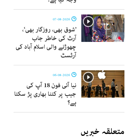
07-08-2026
’شوق بھی، روزگار بھی‘،
آرٹ کی خاطر جاب
چھوڑنے والی اسلام آباد کی
آرٹسٹ
06-08-2026
نیا آئی فون 18 آپ کی
جیب پر کتنا بھاری پڑ سکتا
ہے؟
متعلقہ خبریں