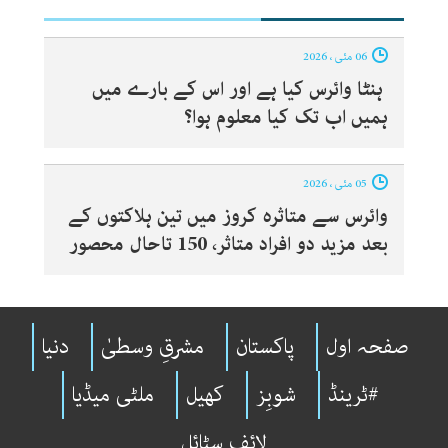
06 مئی ، 2026
ہنٹا وائرس کیا ہے اور اس کے بارے میں
ہمیں اب تک کیا معلوم ہوا؟
05 مئی ، 2026
وائرس سے متاثرہ کروز میں تین ہلاکتوں کے
بعد مزید دو افراد متاثر، 150 تاحال محصور
صفحہ اول
پاکستان
مشرقِ وسطیٰ
دنیا
#ٹرینڈ
شوبِز
کھیل
ملٹی میڈیا
لائف سٹائل