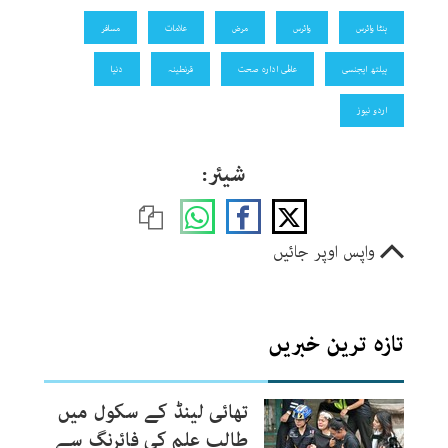
ہنٹا وائرس
وائرس
مرض
علامات
مسافر
ہیلتھ ایجنسی
عالمی ادارہ صحت
قرنطینہ
دنیا
اردو نیوز
شیئر:
واپس اوپر جائیں
تازہ ترین خبریں
تھائی لینڈ کے سکول میں
طالب علم کی فائرنگ سے