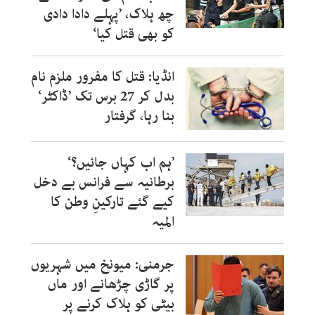
چھ ہلاک، ’پہلے دادا دادی
کو بھی قتل کیا‘
انڈیا: قتل کا مفرور ملزم نام
بدل کر 27 برس تک ’ڈاکٹر‘
بنا رہا، گرفتار
’ہم اب کہاں جائیں؟‘
برطانیہ سے فرانس بے دخل
کیے گئے تارکینِ وطن کا
المیہ
جرمنی: میونخ میں شہریوں
پر گاڑی چڑھانے اور ماں
بیٹی کو ہلاک کرنے پر