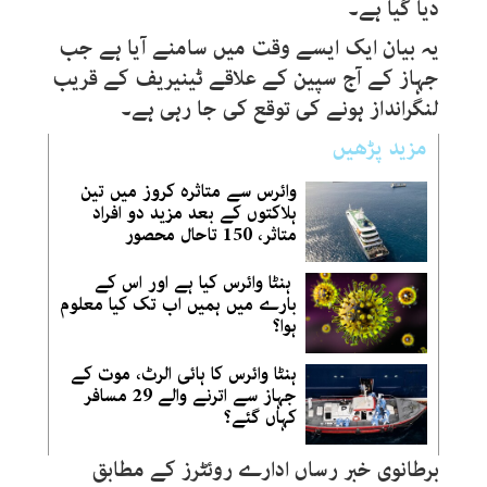
دیا گیا ہے۔
یہ بیان ایک ایسے وقت میں سامنے آیا ہے جب
جہاز کے آج سپین کے علاقے ٹینیریف کے قریب
لنگرانداز ہونے کی توقع کی جا رہی ہے۔
مزید پڑھیں
وائرس سے متاثرہ کروز میں تین
ہلاکتوں کے بعد مزید دو افراد
متاثر، 150 تاحال محصور
ہنٹا وائرس کیا ہے اور اس کے
بارے میں ہمیں اب تک کیا معلوم
ہوا؟
ہنٹا وائرس کا ہائی الرٹ، موت کے
جہاز سے اترنے والے 29 مسافر
کہاں گئے؟
برطانوی خبر رساں ادارے روئٹرز کے مطابق