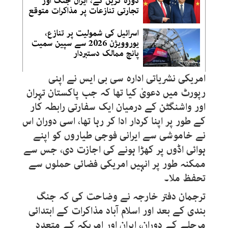
دورہ کریں گے، ایران جنگ اور
تجارتی تنازعات پر مذاکرات متوقع
اسرائیل کی شمولیت پر تنازع،
یوروویژن 2026 سے سپین سمیت
پانچ ممالک دستبردار
امریکی نشریاتی ادارہ سی بی ایس نے اپنی
رپورٹ میں دعویٰ کیا تھا کہ جب پاکستان تہران
اور واشنگٹن کے درمیان ایک سفارتی رابطہ کار
کے طور پر اپنا کردار ادا کر رہا تھا، اسی دوران اس
نے خاموشی سے ایرانی فوجی طیاروں کو اپنے
ہوائی اڈوں پر کھڑا ہونے کی اجازت دی، جس سے
ممکنہ طور پر انہیں امریکی فضائی حملوں سے
تحفظ ملا۔
ترجمان دفتر خارجہ نے وضاحت کی کہ جنگ
بندی کے بعد اور اسلام آباد مذاکرات کے ابتدائی
مرحلے کے دوران، ایران اور امریکہ کے متعدد