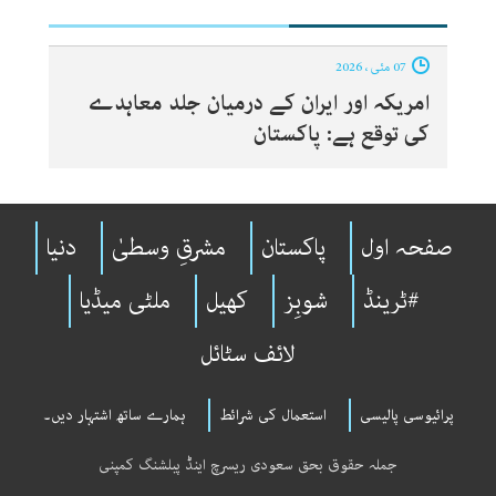
07 مئی ، 2026
امریکہ اور ایران کے درمیان جلد معاہدے
کی توقع ہے: پاکستان
صفحہ اول
پاکستان
مشرقِ وسطیٰ
دنیا
#ٹرینڈ
شوبِز
کھیل
ملٹی میڈیا
لائف سٹائل
پرائیوسی پالیسی
استعمال کی شرائط
ہمارے ساتھ اشتہار دیں۔
جملہ حقوق بحق سعودی ریسرچ اینڈ پبلشنگ کمپنی