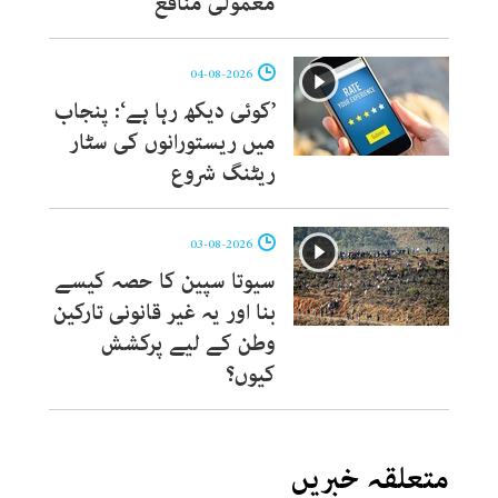
معمولی منافع‘
04-08-2026
’کوئی دیکھ رہا ہے‘: پنجاب
میں ریستورانوں کی سٹار
ریٹنگ شروع
03-08-2026
سیوتا سپین کا حصہ کیسے
بنا اور یہ غیر قانونی تارکین
وطن کے لیے پرکشش
کیوں؟
متعلقہ خبریں