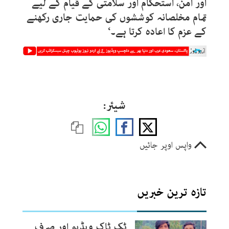
اور امن، استحکام اور سلامتی کے قیام کے لیے
تمام مخلصانہ کوششوں کی حمایت جاری رکھنے
کے عزم کا اعادہ کرتا ہے۔‘
شیئر:
واپس اوپر جائیں
تازہ ترین خبریں
ٹک ٹاک ویڈیو اور صرف