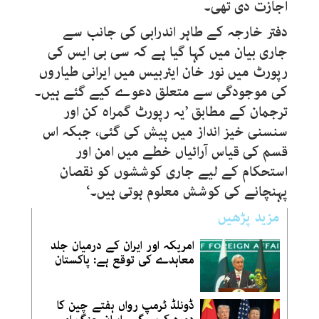
اجازت دی تھی۔
دفتر خارجہ کے طاہر اندرابی کی جانب سے
جاری بیان میں کہا گیا ہے کہ سی بی ایس کی
رپورٹ میں نور خان ایئربیس میں ایرانی طیاروں
کی موجودگی سے متعلق دعوے کیے گئے ہیں۔
ترجمان کے مطابق ’یہ رپورٹ گمراہ کن اور
سنسنی خیز انداز میں پیش کی گئی، جبکہ اس
قسم کی قیاس آرائیاں خطے میں امن اور
استحکام کے لیے جاری کوششوں کو نقصان
پہنچانے کی کوشش معلوم ہوتی ہیں۔‘
مزید پڑھیں
امریکہ اور ایران کے درمیان جلد
معاہدے کی توقع ہے: پاکستان
ڈونلڈ ٹرمپ رواں ہفتے چین کا