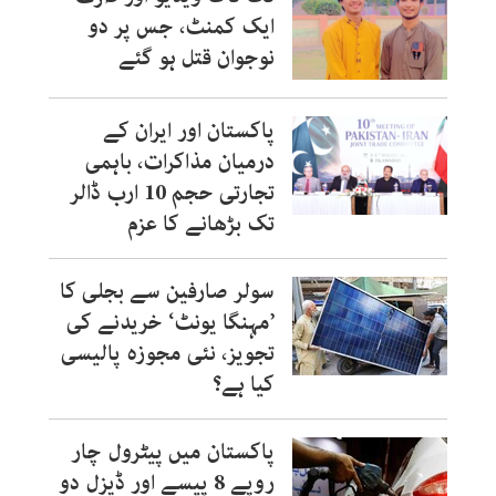
ایک کمنٹ، جس پر دو
نوجوان قتل ہو گئے
پاکستان اور ایران کے
درمیان مذاکرات، باہمی
تجارتی حجم 10 ارب ڈالر
تک بڑھانے کا عزم
سولر صارفین سے بجلی کا
’مہنگا یونٹ‘ خریدنے کی
تجویز، نئی مجوزہ پالیسی
کیا ہے؟
پاکستان میں پیٹرول چار
روپے 8 پپسے اور ڈیزل دو