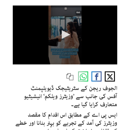
0
seconds
of
43
seconds
الجوف ریجن کے سٹریٹیجک ڈیویلپمنٹ
آفس کی جانب سے ’وزیٹرز ویلکم‘ انیشیٹیو
متعارف کرایا گیا ہے۔
ایس پی اے کے مطابق اس اقدام کا مقصد
وزیٹرز کی آمد کے تجربے کو بہتر بنانا اور خطے