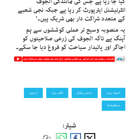
کیا جا رہا ہے جس کی نمائندگی الجوف
انٹرنیشنل ایئرپورٹ کر رہا ہے جبکہ نجی شعبے
کے متعدد شراکت دار بھی شریک ہیں۔‘
یہ منصوبہ وسیع تر عملی کوششوں سے ہم
آہنگ ہے تاکہ الجوف کی زرعی صلاحیتوں کو
اجاگر اور پائیدار سیاحت کو فروغ دیا جا سکے۔
الجوف ریجن
سیاحتی پروگرام
ثقافتی ورثہ
اردونیوز
UrduNews
شیئر: