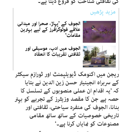
کی ثقافتی شناخت کو فروغ دینا ہے۔
مزید پڑھیں
الجوف کے ’پہاڑ، صحرا اور میدانی
علاقے فوٹوگرافرز کے لیے بہترین
مقامات‘
الجوف میں ادب، موسیقی اور
ثقافتی تقریبات کا انعقاد
ریجن میں اکنومک ڈیویلپمنٹ اور ٹورازم سیکٹر
کے سربراہ انجینیئر حسن زین الدین نے بتایا
کہ ’یہ اقدام ان عملی منصوبوں کے تسلسل کا
حصہ ہے جن کا مقصد وزیٹرز کے تجربے کو بہتر
بنانا، الجوف کی منفرد سیاحتی، ثقافتی اور
تاریخی خصوصیات کے ساتھ ساتھ مقامی
مصنوعات کو نمایاں کرنا ہے۔‘