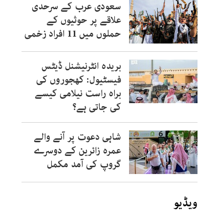
سعودی عرب کے سرحدی
علاقے پر حوثیوں کے
حملوں میں 11 افراد زخمی
بریدہ انٹرنیشنل ڈیٹس
فیسٹیول: کھجوروں کی
براہ راست نیلامی کیسے
کی جاتی ہے؟
شاہی دعوت پر آنے والے
عمرہ زائرین کے دوسرے
گروپ کی آمد مکمل
ویڈیو