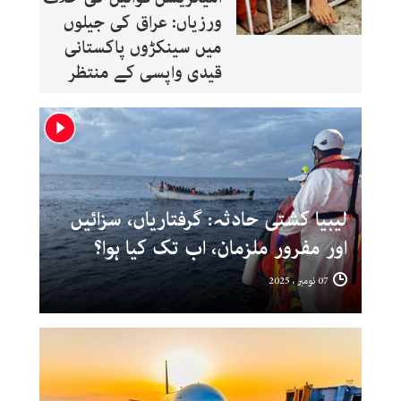
ورزیاں: عراق کی جیلوں
میں سینکڑوں پاکستانی
قیدی واپسی کے منتظر
لیبیا کشتی حادثہ: گرفتاریاں، سزائیں
اور مفرور ملزمان، اب تک کیا ہوا؟
07 نومبر ، 2025