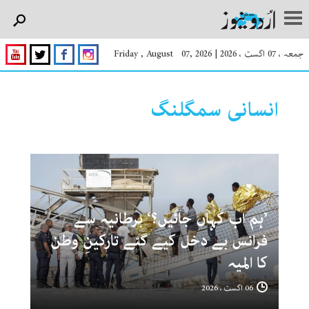
جمعہ ، 07 اگست ، 2026
|
Friday , August 07, 2026
انسانی سمگلنگ
’ہم اب کہاں جائیں؟‘ برطانیہ سے
فرانس بے دخل کیے گئے تارکینِ وطن
کا المیہ
06 اگست ، 2026