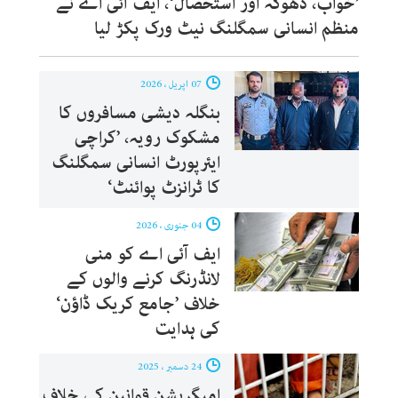
’خواب، دھوکہ اور استحصال‘، ایف آئی اے نے
منظم انسانی سمگلنگ نیٹ ورک پکڑ لیا
07 اپریل ، 2026
بنگلہ دیشی مسافروں کا
مشکوک رویہ، ’کراچی
ایئرپورٹ انسانی سمگلنگ
کا ٹرانزٹ پوائنٹ‘
04 جنوری ، 2026
ایف آئی اے کو منی
لانڈرنگ کرنے والوں کے
خلاف ’جامع کریک ڈاؤن‘
کی ہدایت
24 دسمبر ، 2025
امیگریشن قوانین کی خلاف