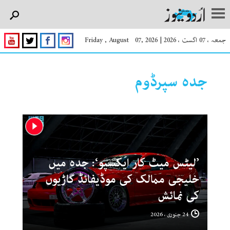
جمعہ ، 07 اگست ، 2026
|
Friday , August 07, 2026
جدہ سپرڈوم
’لیٹس میٹ کار ایکسپو‘: جدہ میں
خلیجی ممالک کی موڈیفائڈ گاڑیوں
کی نمائش
24 جنوری ، 2026