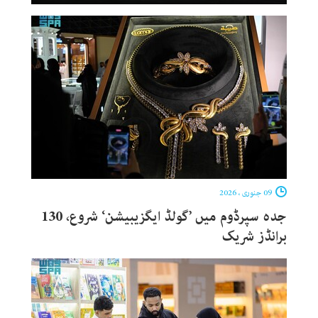
09 جنوری ، 2026
جدہ سپرڈوم میں ’گولڈ ایگزیبیشن‘ شروع، 130
برانڈز شریک