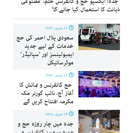
جدہ: ایکسپو حج و کانفرنس ختم، ’مصنوعی
ذہانت کا استعمال کیا جائے گا‘
15 جنوری ، 2025
سعودی ہلال احمر کی حج
خدمات کے لیے جدید
ایمبولینسز اور ’سپائیڈر‘
موٹرسائیکل
13 جنوری ، 2025
حج کانفرنس و نمائش کا
آغاز آج، نائب گورنر مکہ
مکرمہ افتتاح کریں گے
09 جنوری ، 2024
جدہ میں چار روزہ حج و
عمرہ سروسز کانفرنس و