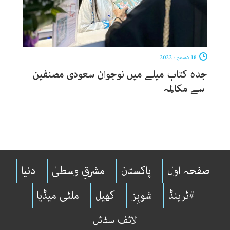
18 دسمبر ، 2022
جدہ کتاب میلے میں نوجوان سعودی مصنفین
سے مکالمہ
صفحہ اول
پاکستان
مشرقِ وسطیٰ
دنیا
#ٹرینڈ
شوبِز
کھیل
ملٹی میڈیا
لائف سٹائل