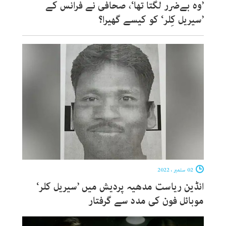
’وہ بےضرر لگتا تھا‘، صحافی نے فرانس کے
’سیریل کِلر‘ کو کیسے گھیرا؟
02 ستمبر ، 2022
انڈین ریاست مدھیہ پردیش میں ’سیریل کلر‘
موبائل فون کی مدد سے گرفتار