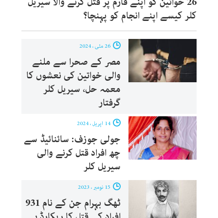
26 خواتین کو اپنے فارم پر قتل کرنے والا سیریل
کلر کیسے اپنے انجام کو پہنچا؟
26 مئی ، 2024
مصر کے صحرا سے ملنے
والی خواتین کی نعشوں کا
معمہ حل، سیریل کلر
گرفتار
14 اپریل ، 2024
جولی جوزف: سائنائیڈ سے
چھ افراد قتل کرنے والی
سیریل کلر
15 نومبر ، 2023
ٹھگ بہرام جن کے نام 931
افراد کے قتل کا ریکارڈ ہے