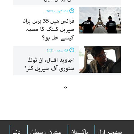
01 اکتوبر ، 2021
فرانس میں 35 برس پرانا
سیریل کلنگ کا معمہ
کیسے حل ہوا؟
03 ستمبر ، 2021
’جاوید اقبال، ان ٹولڈ
سٹوری آف سیریل کلر‘
››
صفحہ اول
پاکستان
مشرقِ وسطیٰ
دنیا