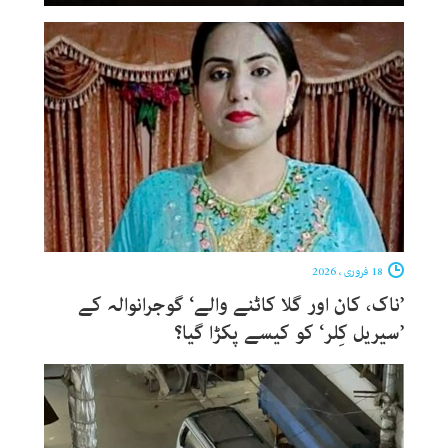
18 فروری ، 2026
’ناک، کان اور گلا کاٹنے والے‘ گوجرانوالہ کے
’سیریل کِلر‘ کو کیسے پکڑا گیا؟