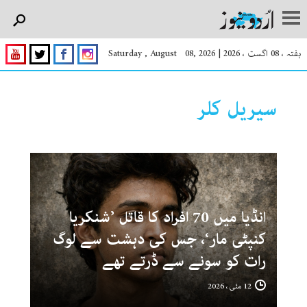
ہفتہ ، 08 اگست ، 2026
|
Saturday , August 08, 2026
سیریل کلر
انڈیا میں 70 افراد کا قاتل ’شنکریا
کنپٹی مار‘، جس کی دہشت سے لوگ
رات کو سونے سے ڈرتے تھے
12 مئی ، 2026