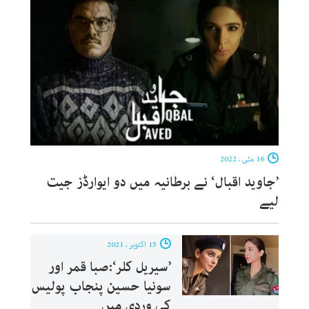
16 مئی ، 2022
’جاوید اقبال‘ نے برطانیہ میں دو ایوارڈز جیت
لیے
15 اکتوبر ، 2021
’سیریل کلر‘:صبا قمر اور
سونیا حسین پنجاب پولیس
کی وردی میں