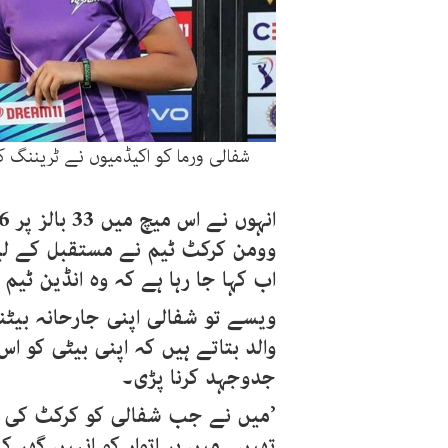
شفالی ورما کو اکیڈمیوں نے ٹریننگ کر
وومن کرکٹ ٹیم نے مستقبل کے لیے
اب کہا جا رہا ہے کہ وہ انڈین ٹی
ویسے تو شفالی اپنی جارحانہ بیٹ
والد بتاتے ہیں کہ اپنی بیٹی کو 
جدوجہد کرنا پڑی۔
’میں نے جب شفالی کو کرکٹ کی طر
تھیں۔ میں ہر اتوار کو انہیں گھر 