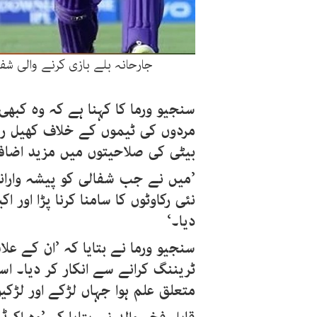
جارحانہ بلے بازی کرنے والی شفا
سنجیو ورما کا کہنا ہے کہ وہ کبھی
مردوں کی ٹیموں کے خلاف کھیل رہ
بیٹی کی صلاحیتوں میں مزید اضافہ
’میں نے جب شفالی کو پیشہ واران
نئی رکاوٹوں کا سامنا کرنا پڑا اور 
دیا۔‘
سنجیو ورما نے بتایا کہ ’ان کے علا
ٹریننگ کرانے سے انکار کر دیا۔ ا
متعلق علم ہوا جہاں لڑکے اور لڑکی