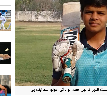
یسٹ انڈیز کا بھی حصہ ہوں گی، فوٹو: اے ایف پی