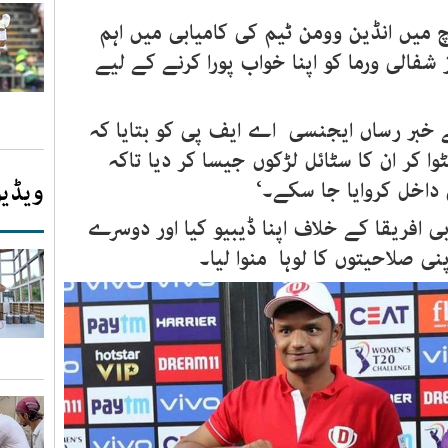
 افریقہ کے خلاف ٹی 20 میچ میں انڈین وومن ٹیم کی کامیابی میں اہم
لی 15 سالہ بلے باز شفالی ورما کو اپنا خواب پورا کرنے کے لیے
ے خبر رساں ایجنسی اے ایف پی کو بتایا کہ
وا کر ان کا سٹائل لڑکوں جیسا کر دیا تاکہ
داخل کروایا جا سکے۔‘
ویڈیو
 افریقا کے خلاف اپنا ڈیبیو کیا اور دوسرے
نی صلاحیتوں کا لوہا منوا لیا۔