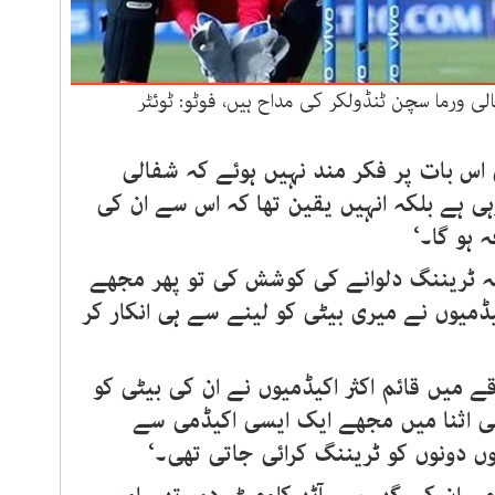
لی ورما سچن ٹنڈولکر کی مداح ہیں، فوٹو: ٹوئٹر
 اس بات پر فکر مند نہیں ہوئے کہ شفالی
ی ہے بلکہ انہیں یقین تھا کہ اس سے ان کی
 ہو گا۔‘
ہ ٹریننگ دلوانے کی کوشش کی تو پھر مجھے
اکیڈمیوں نے میری بیٹی کو لینے سے ہی انکار کر
قے میں قائم اکثر اکیڈمیوں نے ان کی بیٹی کو
سی اثنا میں مجھے ایک ایسی اکیڈمی سے
وں دونوں کو ٹریننگ کرائی جاتی تھی۔‘