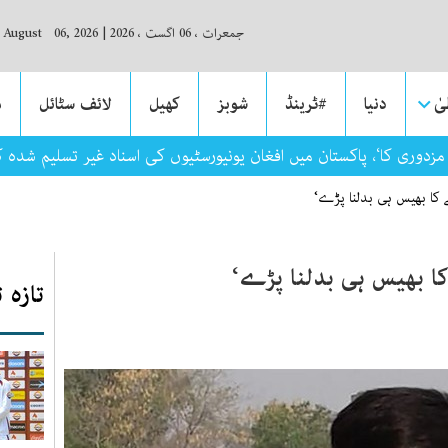
جمعرات ، 06 اگست ، 2026
|
, August 06, 2026
ٰ
دنیا
#ٹرینڈ
شوبز
کھیل
لائف سٹائل
م
زدوری کا‘، پاکستان میں افغان یونیورسٹیوں کی اسناد غیر تسلیم شدہ 
 کا بھیس ہی بدلنا پڑے‘
ا بھیس ہی بدلنا پڑے‘
تازہ 