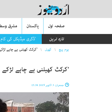
صفحہ اول
پاکستان
مشرق وسطی
تازہ ترین
’ڈگری میڈیکل کی کام م
You are here
ہوم پیچ
کھیل
’کرکٹ کھیلنی ہے چاہے لڑکے
’کرکٹ کھیلنی ہے چاہے لڑکے ک
جمعرات 3 اکتوبر 2019 15:38