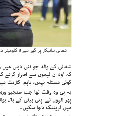
شفالی سائیکل پر گھر سے 8 کلومیٹر دور اکیڈمی میں ٹریننگ کرنے جاتیں، فوٹو: اے ایف پی
شفالی کے والد جو نئی دہلی میں زیو
کہ ’وہ ان ٹیموں سے اصرار کرتے 
کوئی مسئلہ نہیں، تاہم اکثریت می
یہ ہی وہ وقت تھا جب سنجیو ورما 
پھر انہوں نے اپنی بیٹی کے بال بوا
میں ٹریننگ دلوا سکیں۔