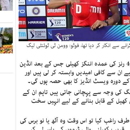
انے سے انکار کر دیا تھا، فوٹو: وومن ٹی ٹوئنٹی لیگ
انہوں نے اس میچ میں 33 بالز پر 46 رنز کی عمدہ اننگز کھیلی جس کے بعد انڈین
 ان سے کافی امیدیں وابستہ کر لی ہیں اور
م کے دورہ ویسٹ انڈیز کا بھی حصہ ہوں گی۔
نگ کی وجہ سے پہچانی جاتی ہیں تاہم ان کے
اس کھیل کے قابل بنانے کے لیے انہیں سخت
ف راغب کیا تو اس وقت وہ آٹھ یا نو برس کی
کے قریب کھیلنے والی ٹیموں کے پاس لے کر