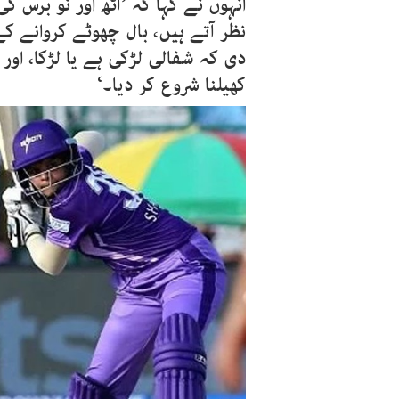
انہوں نے کہا کہ ’آٹھ اور نو برس 
نظر آتے ہیں، بال چھوٹے کروانے
دی کہ شفالی لڑکی ہے یا لڑکا، او
کھیلنا شروع کر دیا۔‘