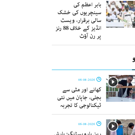
بابر اعظم کی
سینچریوں کی خشک
سالی برقرار، ویسٹ
انڈیز کے خلاف 88 رنز
پر رن آؤٹ
06-08-2026
کھانے اور مٹی سے
بجلی، جاپان میں نئی
ٹیکنالوجی کا تجربہ
06-08-2026
رین ہارویسٹنگ: بارش