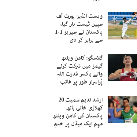
ویسٹ انڈیز پورٹ آف
سپین ٹیسٹ ہار گیا،
پاکستان نے سیریز 1-1
سے برابر کر دی
گلاسگو: کامن ویلتھ
گیمز میں شرکت کرنے
والے باکسر قدرت اللہ
پُراسرار طور پر غائب
ارشد ندیم سمیت 20
کھلاڑی خالی ہاتھ،
پاکستان کی کامن ویلتھ
مہم ایک میڈل پر ختم