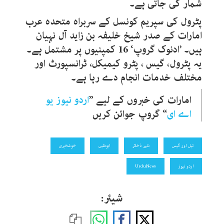
شمار کی جاتی ہے۔
پٹرول کی سپریم کونسل کے سربراہ متحدہ عرب
امارات کے صدر شیخ خلیفہ بن زاید آل نہیان
ہیں۔ ’ادنوک گروپ‘ 16 کمپنیوں پر مشتمل ہے۔
یہ پٹرول، گیس ، پٹرو کیمیکل، ٹرانسپورٹ اور
مختلف خدمات انجام دے رہا ہے۔
امارات کی خبروں کے لیے ”
اردو نیوز یو
اے ای
“ گروپ جوائن کریں
تیل اور گیس
نئے ذخائر
ابوظبی
خوشخبری
اردو نیوز
UrduNews
شیئر: