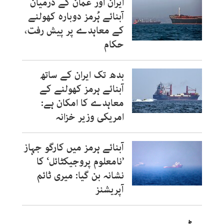
ایران اور عمان کے درمیان
آبنائے ہُرمز دوبارہ کھولنے
کے معاہدے پر پیش رفت،
حکام
بدھ تک ایران کے ساتھ
آبنائے ہرمز کھولنے کے
معاہدے کا امکان ہے:
امریکی وزیر خزانہ
آبنائے ہرمز میں کارگو جہاز
’نامعلوم پروجیکٹائل‘ کا
نشانہ بن گیا: میری ٹائم
آپریشنز