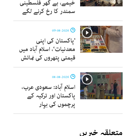
خیمے، بے گھر فلسطینی
سمندر کا رخ کرنے لگے
09-08-2026
’پاکستان کی اپنی
معدنیات‘، اسلام آباد میں
قیمتی پتھروں کی نمائش
08-08-2026
اسلام آباد: سعودی عرب،
پاکستان اور ترکیہ کے
پرچموں کی بہار
متعلقہ خبریں