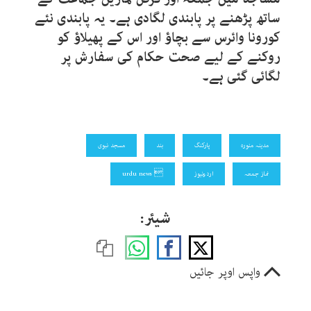
ساتھ پڑھنے پر پابندی لگادی ہے۔ یہ پابندی نئے
کورونا وائرس سے بچاﺅ اور اس کے پھیلاﺅ کو
روکنے کے لیے صحت حکام کی سفارش پر
لگائی گئی ہے۔
مدینہ منورہ
پارکنگ
بند
مسجد نبوی
نماز جمعہ
اردونیوز
 urdu news
شیئر:
واپس اوپر جائیں