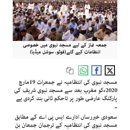
جمعہ نماز کے لیے مسجد نبوی میں خصوصی
انتظامات کیے گئے(فوٹو، سوشل میڈیا)
مسجد نبوی کی انتظامیہ نے جمعرات 19مارچ
2020ءکو مغرب بعد سے مسجد نبوی شریف کی
پارکنگ عارضی طور پر تاحکم ثانی بند کردی ہے
۔
سعودی خبررساں ادارے ایس پی اے کے مطابق
مسجد نبوی کی انتظامیہ کے ترجمان جمعان بن