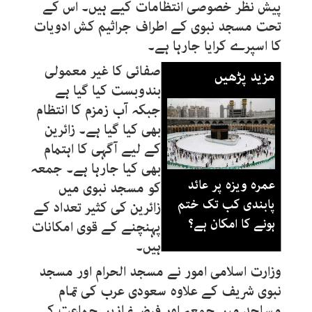
پیش نظر خصوصی انتظامات کیے ہیں۔ اس کے
تحت مسجد نبوی کے اطراف جراثیم کش ادویات
کا اسپرے کرایا جارہا ہے۔
صفائی کا غیر معمولی
مزید پڑھیں
بندوبست کیا گیا ہے
جبکہ آب زمزم کا انتظام
بھی کیا گیا ہے۔ زائرین
کے لیے آگہی کا اہتمام
بھی کیا جارہا ہے۔ جمعہ
عمرہ ویزہ پر عائد
کو مسجد نبوی میں
پابندی کب تک ختم
زائرین کی کثیر تعداد کے
ہونے کا امکان ہے؟
پہنچنے کے قوی امکانات
ہیں۔
وزارت اسلامی امور نے مسجد الحرام اور مسجد
نبوی شریف کے علاوہ سعودی عرب کی تمام
مساجد میں جمعہ اور فرض نمازیں جماعت کے