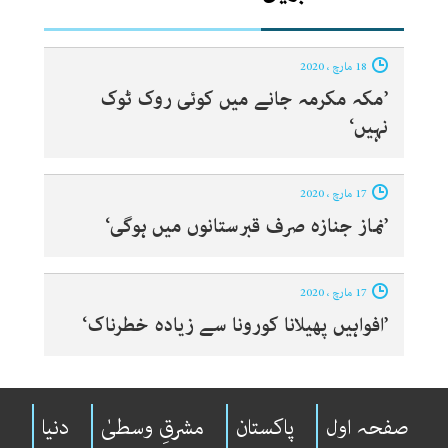
18 مارچ ، 2020
’مکہ مکرمہ جانے میں کوئی روک ٹوک
نہیں‘
17 مارچ ، 2020
’نماز جنازہ صرف قبرستانوں میں ہوگی‘
17 مارچ ، 2020
’افواہیں پھیلانا کورونا سے زیادہ خطرناک‘
صفحہ اول
پاکستان
مشرقِ وسطیٰ
دنیا