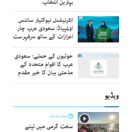
بہترین انتخاب
انٹرنیشنل نیوکلیئر سائنس
اولمپیاڈ: سعودی عرب چار
اعزازات کے ساتھ سرفہرست
حوثیوں کے حملے: سعودی
عرب کا اقوام متحدہ کے
مذمتی بیان کا خیر مقدم
ویڈیو
09-08-2026
سخت گرمی میں تپتے