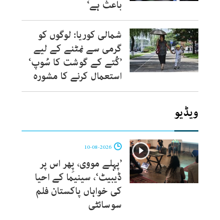
باعث ہے‘
شمالی کوریا: لوگوں کو
گرمی سے نمٹنے کے لیے
’کُتے کے گوشت کا سُوپ‘
استعمال کرنے کا مشورہ
ویڈیو
10-08-2026
’پہلے مووی، پِھر اس پر
ڈیبیٹ‘، سینیما کے احیا
کی خواہاں پاکستان فلم
سوسائٹی