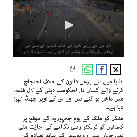
0
seconds
of
1
minute,
انڈیا میں نئے زرعی قانون کے خلاف احتجاج
2
seconds
کرنے والے کسان دارالحکومت دہلی کے لال قلعہ
میں داخل ہو گئے ہیں اور اس کے اوپر جھنڈا لہرا
دیا ہے۔
منگل کو ملک کے یوم جمہوریہ کے موقع پر
کسانوں کو ٹریکٹر ریلی نکالنے کی اجازت ملی
تھی جہاں سے اب پولیس کے ساتھ تصادم کی