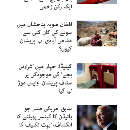
ایک رکن زخمی
افغان صوبہ بدخشاں میں
سونے کی کان کنی سے
مقامی آبادی اب پریشان
کیوں؟
کینیڈا: جہاز میں ’شرارتی
بچے‘ کی موجودگی پر
سٹاف پریشان، واپس موڑ
لیا گیا
سابق امریکی صدر جو
بائیڈن کا کینسر پھیلنے کا
انکشاف، ’بہت تکلیف کا