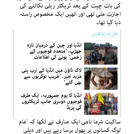
کی بات چیت کے بعد ٹریکٹر ریلی نکالنے کی
اجازت ملی تھی اور انھیں ایک مخصوص راستہ
دیا گیا تھا۔
مزید پڑھیں
انڈیا اور چین کے درمیان تازہ
جھڑپ، ’متعدد فوجیوں کے
زخمی‘ ہونے کی اطلاعات
لاک ڈاؤن میں انڈیا کے ارب پتی
مزید امیر، ’غریب نوکریوں سے
بھی گئے‘
انڈیا کا یومِ جمہوریہ، ایک طرف
فوجیوں دوسری جانب ٹریکٹروں
کی پریڈ
ساکیت شرما نامی ایک صارف نے لکھا کہ 'عام
لوگ کسانوں پر پھول برسا رہے ہیں اور دہلی