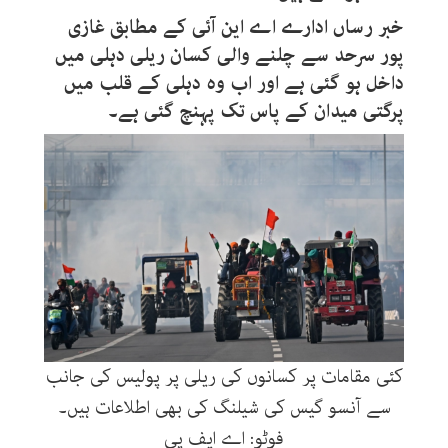
خبر رساں ادارے اے این آئی کے مطابق غازی
پور سرحد سے چلنے والی کسان ریلی دہلی میں
داخل ہو گئی ہے اور اب وہ دہلی کے قلب میں
پرگتی میدان کے پاس تک پہنچ گئی ہے۔
کئی مقامات پر کسانوں کی ریلی پر پولیس کی جانب
سے آنسو گیس کی شیلنگ کی بھی اطلاعات ہیں۔
فوٹو: اے ایف پی