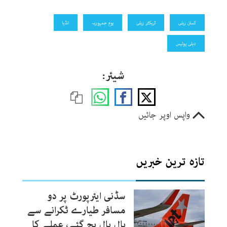
کسان ریلی
ٹریکٹر ریلی
یومِ جمہوریہ
انڈیا
دہلی پولیس
شیئر:
واپس اوپر جائیں
تازہ ترین خبریں
سڈنی ایئرپورٹ پر دو
مسافر طیارے ٹکرانے سے
بال بال بچ گئے، عملے کا