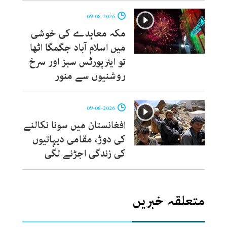
09-08-2026
مکہ معاہدے کی خوشی
میں اسلام آباد جگمگا اٹھا
تو ایئرپورٹس سبز اور سرخ
روشنیوں سے منور
09-08-2026
افغانستان میں سونا نکالنے
کی دوڑ، مقامی دیہاتیوں
کی زندگی اجڑنے لگی
متعلقہ خبریں