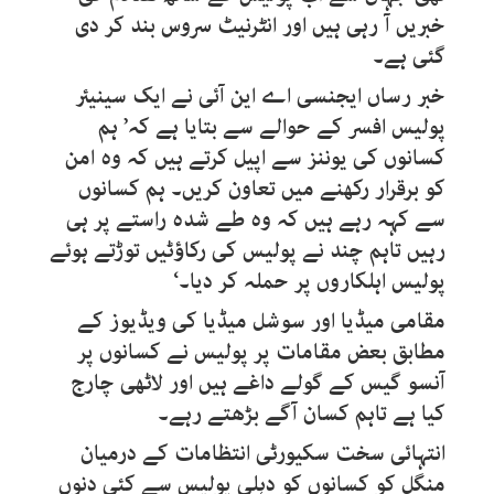
خبریں آ رہی ہیں اور انٹرنیٹ سروس بند کر دی
گئی ہے۔
خبر رساں ایجنسی اے این آئی نے ایک سینیئر
پولیس افسر کے حوالے سے بتایا ہے کہ’ ہم
کسانوں کی یوننز سے اپیل کرتے ہیں کہ وہ امن
کو برقرار رکھنے میں تعاون کریں۔ ہم کسانوں
سے کہہ رہے ہیں کہ وہ طے شدہ راستے پر ہی
رہیں تاہم چند نے پولیس کی رکاؤٹیں توڑتے ہوئے
پولیس اہلکاروں پر حملہ کر دیا۔‘
مقامی میڈیا اور سوشل میڈیا کی ویڈیوز کے
مطابق بعض مقامات پر پولیس نے کسانوں پر
آنسو گیس کے گولے داغے ہیں اور لاٹھی چارج
کیا ہے تاہم کسان آگے بڑھتے رہے۔
انتہائی سخت سکیورٹی انتظامات کے درمیان
منگل کو کسانوں کو دہلی پولیس سے کئی دنوں