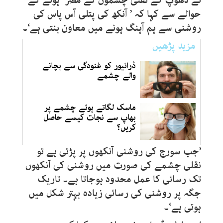
نے دھوپ کے نقلی چشموں کے مضر ہونے کے
حوالے سے کہا کہ ’ آنکھ کی پتلی آس پاس کی
روشنی سے ہم آہنگ ہونے میں معاون بنتی ہے‘۔
مزید پڑھیں
ڈرائیور کو غنودگی سے بچانے
والے چشمے
ماسک لگاتے ہوئے چشمے پر
بھاپ سے نجات کیسے حاصل
کریں؟
’جب سورج کی روشنی آنکھوں پر پڑتی ہے تو
نقلی چشمے کی صورت میں روشنی کی آنکھوں
تک رسائی کا عمل محدود ہوجاتا ہے۔ تاریک
جگہ پر روشنی کی رسائی زیادہ بہتر شکل میں
ہوتی ہے‘۔