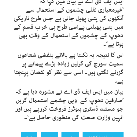
ایس ایف ڈی اے نے بیان میں کہا کہ
’غیرمعیاری نقلی چشموں کے استعمال سے
آنکھوں کی پتلی پھیل جاتی ہے جس طرح تاریکی
میں پتلی پھیلتی ہےاسی طرح ہی خراب قسم کے
دھوپ کے چشموں کے استعمال کے وقت بھی
ہوتا ہے‘۔
اس کا نتیجہ یہ نکلتا ہے بالائے بنفشی شعاعوں
سمیت سورج کی کرنیں زیادہ بڑے پیمانے پر
گزرنے لگتی ہیں۔ اسی سے نظر کو نقصان پہنچتا
ہے۔
بیان میں ایس ایف ڈی اے نے مشورہ دیا ہے کہ
’صارفین دھوپ کے وہی چشمے استعمال کریں
جو مستند ڈسٹری بیوٹرز فروخت کررہے ہیں اور
انہیں وزارت صحت کی منظوری حاصل ہے‘۔