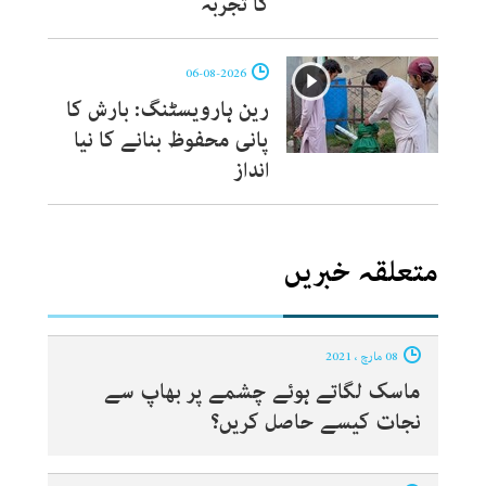
کا تجربہ
06-08-2026
رین ہارویسٹنگ: بارش کا
پانی محفوظ بنانے کا نیا
انداز
متعلقہ خبریں
08 مارچ ، 2021
ماسک لگاتے ہوئے چشمے پر بھاپ سے
نجات کیسے حاصل کریں؟