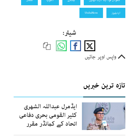
سعودی فوڈ اینڈ ڈرگ اتھارٹی
چشمے
دھوپ
نقصان
اردونیوز
UrduNews
شیئر:
واپس اوپر جائیں
تازہ ترین خبریں
ایڈمرل عبداللہ الشھری
کثیر القومی بحری دفاعی
اتحاد کے کمانڈر مقرر