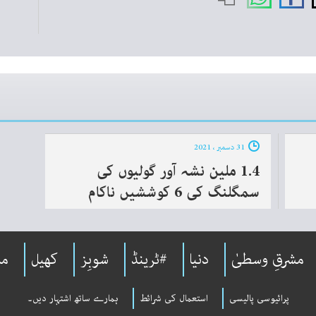
31 دسمبر ، 2021
1.4 ملین نشہ آور گولیوں کی
سمگلنگ کی 6 کوششیں ناکام
مشرقِ وسطیٰ
دنیا
#ٹرینڈ
شوبِز
کھیل
مل
پرائیوسی پالیسی
استعمال کی شرائط
ہمارے ساتھ اشتہار دیں۔