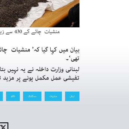
منشیات چائے کے 430 سے زیادہ کارٹن میں چھپائی گئی تھی(فوٹو اخبار 24)
تھی‘۔
لبنانی وزارت داخلہ نے یہ نہیں بتا
تفیشی عمل مکمل ہونے پر مزید 
لبنان
منشیات
سمگلنگ
ناکام