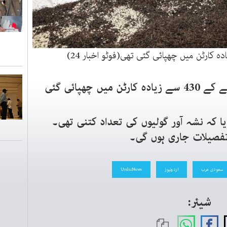
بیان میں کہا گیا کہ’ منشیات چائے کے 430 سے زیادہ کارٹن میں چھپائی گئی
یا کہ نشہ آور گولیوں کی تعداد کتنی تھی۔
تفصیلات جاری ہوں گی۔
سعودی عرب
اردونیوز
UrduNews
شیئر: