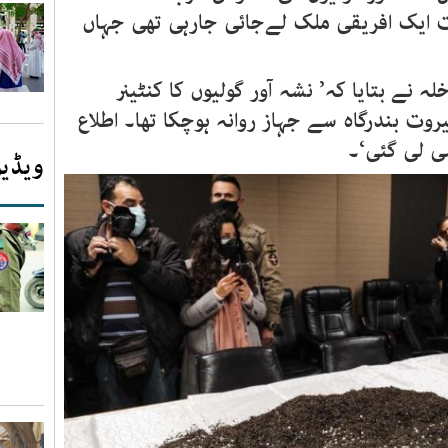
ت ایک افریقی ملک لےجائی جارہی تھی جہاں
 داخلہ نے بتایا کہ’ نشہ آور گولیوں کا کنٹینر
روت بندرگاہ سے جہاز روانہ ہوچکا تھا۔ اطلاع
اشی لی گئی‘۔
ویڈیو