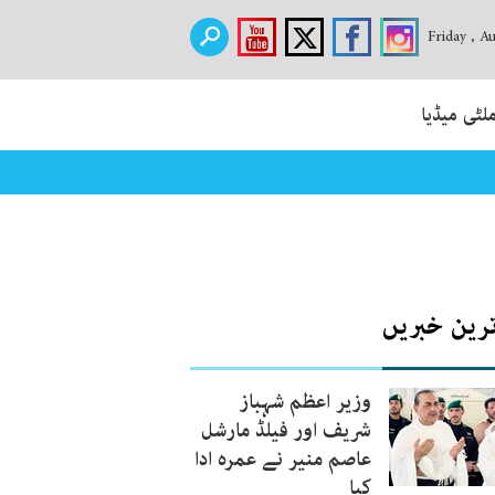
Friday , A
لٹی میڈیا
ترین خبریں
وزیر اعظم شہباز
شریف اور فیلڈ مارشل
عاصم منیر نے عمرہ ادا
کیا