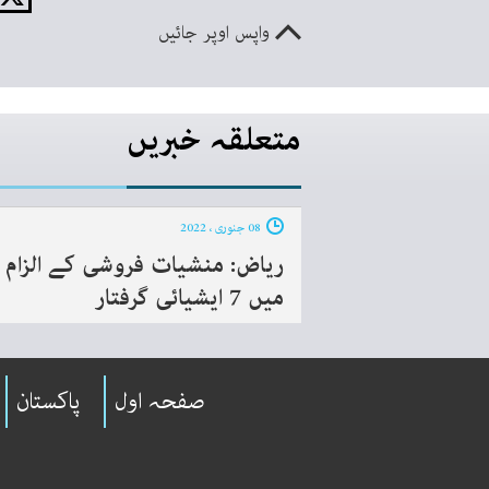
واپس اوپر جائیں
متعلقہ خبریں
08 جنوری ، 2022
ریاض: منشیات فروشی کے الزام
میں 7 ایشیائی گرفتار
صفحہ اول
پاکستان