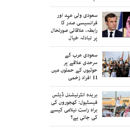
سعودی ولی عہد اور
فرانسیسی صدر کا
رابطہ، علاقائی صورتحال
پر تبادلہ خیال
سعودی عرب کے
سرحدی علاقے پر
حوثیوں کے حملوں میں
11 افراد زخمی
بریدہ انٹرنیشنل ڈیٹس
فیسٹیول: کھجوروں کی
براہ راست نیلامی کیسے
کی جاتی ہے؟