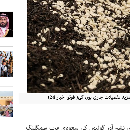
د تفصیلات جاری ہوں گی( فوٹو اخبار 24)
ں نشہ آور گولیوں کی سعودی عرب سمگلنگ