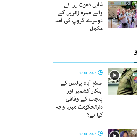
شاہی دعوت پر آنے
والے عمرہ زائرین کے
دوسرے گروپ کی آمد
مکمل
07-08-2026
اسلام آباد پولیس کے
اہلکار کشمیر اور
پنجاب کے وفاقی
دارالحکومت میں، وجہ
کیا ہے؟
07-08-2026