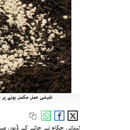
تفیشی عمل مکمل ہونے پر مزی
لبنانی حکام نے چائے کے ڈبوں می