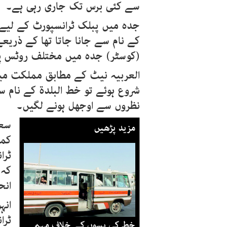
سے کئی برس تک جاری رہی ہے۔
جدہ میں پبلک ٹرانسپورٹ کے لیے 
کے نام سے جانا جاتا تھا کے ذریع
(کوسٹر) جدہ میں مختلف روٹس پر چلتی تھیں 
العربیہ نیٹ کے مطابق مملکت می
شروع ہوئے تو خط البلدۃ کے نام
نظروں سے اوجھل ہونے لگیں۔
سعو
مزید پڑھیں
کمی
ٹرا
کہ 
انح
انہ
ٹرا
خط کی بسوں کے خلاف مہم