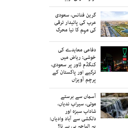
گرین فنانس، سعودی
عرب کی پائیدار ترقی
کی مہم کا نیا محرک
دفاعی معاہدے کی
خوشی: ریاض میں
کنگڈم ٹاور پر سعودی،
ترکیے اور پاکستان کے
پرچم آویزاں
آسماں سے برستے
موتی، سیراب ندیاں،
شاداب سبزہ اور
دلکشی سے آباد وادیاں:
یہ الباحہ ہی ہے نا؟