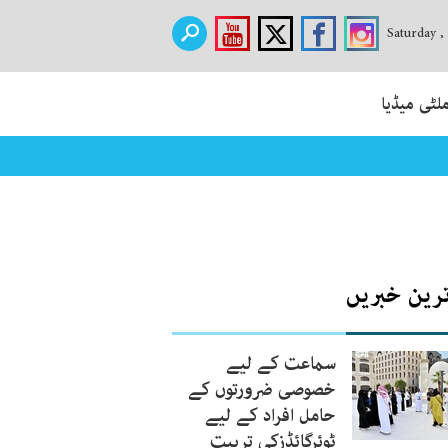
Saturday ,
لٹی میڈیا
ترین خبریں
سماعت کے لیے
خصوصی ضرورتوں کے
حامل افراد کے لیے
ٹوئرگائڈزکی تربیت