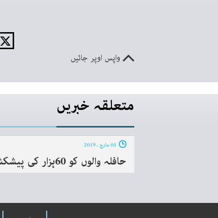
واپس اوپر جائیں
متعلقہ خبریں
01 مارچ ، 2019
حافلہ والوں کو 60ہزار کی پیشکش