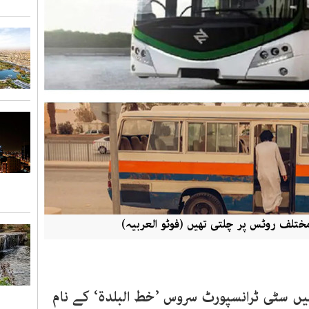
ختلف روٹس پر چلتی تھیں (فوٹو العربیہ)
سٹی ٹرانسپورٹ سروس ’خط البلدۃ‘ کے نام