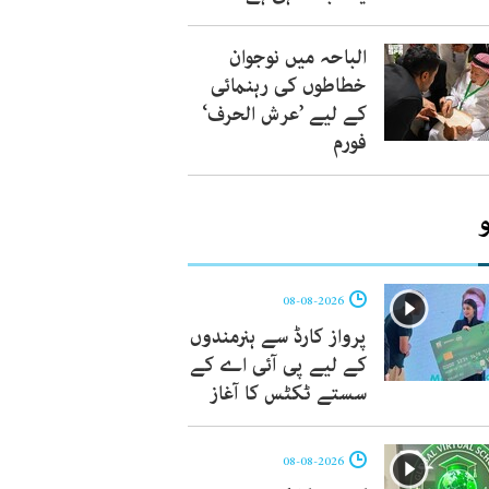
الباحہ میں نوجوان
خطاطوں کی رہنمائی
کے لیے ’عرش الحرف‘
فورم
08-08-2026
پرواز کارڈ سے ہنرمندوں
کے لیے پی آئی اے کے
سستے ٹکٹس کا آغاز
08-08-2026