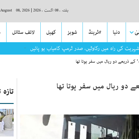
ہفتہ ، 08 اگست ، 2026
|
 August 08, 2026
ٰ
دنیا
#ٹرینڈ
شوبز
کھیل
لائف سٹائل
م
شہریت کی راہ میں رکاوٹیں، صدر ٹرمپ کامیاب ہو پائیں گے؟
کے ذریعے دو ریال میں سفر ہوتا تھا
 دو ریال میں سفر ہوتا تھا
تازہ 