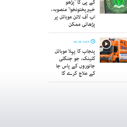
کے پی کا 'پڑھو
خیبرپختونخوا' منصوبہ،
اب آف لائن موبائل پر
پڑھائی ممکن
08-08-2026
پنجاب کا پہلا موبائل
کلینک، جو جنگلی
جانوروں کے پاس جا
کے علاج کرے گا