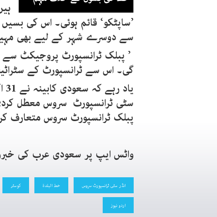
’ساپٹکو‘ قائم ہوئی۔ اس کی بسیں 
سے دوسرے شہر کے لیے بھی مہیا
’ پبلک ٹرانسپورٹ پروجیکٹ سے ٹر
گی۔ اس سے ٹرانسپورٹ کے سٹراٹ
سٹی ٹرانسپورٹ سروس معطل کردی 
پبلک ٹرانسپورٹ سروس متعارف کرا
واٹس ایپ پر سعودی عرب کی
خبرو
انڈر سٹی ٹرانسپورٹ سروس
خط البلدۃ
کوسٹر
اردو نیوز