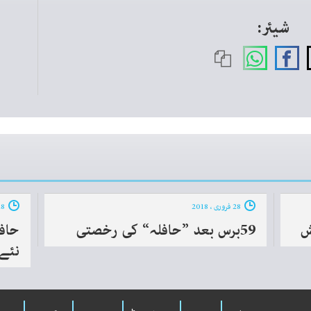
شیئر:
28 فروری ، 2018
28 فروری ، 2018
59برس بعد ”حافلہ“ کی رخصتی
حاف
نئے 