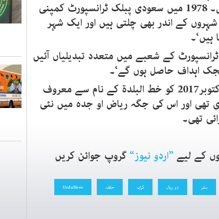
ہیں۔ 1978 میں سعودی پبلک ٹرانسپورٹ کمپنی
شہروں کے اندر بھی چلتی ہیں اور ایک شہر
 ہیں‘۔
انسپورٹ کے شعبے میں متعدد تبدیلیاں آئیں
یجک اہداف حاصل ہوں گے‘۔
یاد رہے کہ سعودی کابینہ نے 31 اکتوبر2017 کو خط البلدۃ کے نام سے معروف
تھی اور اس کی جگہ ریاض او جدہ میں نئی
ئی تھی۔
ں کے لیے
”
اردو نیوز
“
گروپ جوائن کریں
سفر
دو ریال
کرایہ
حافلہ
UrduNews