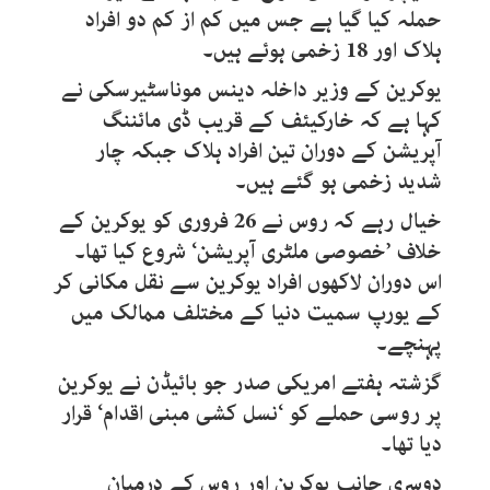
حملہ کیا گیا ہے جس میں کم از کم دو افراد
ہلاک اور 18 زخمی ہوئے ہیں۔
یوکرین کے وزیر داخلہ دینس موناسٹیرسکی نے
کہا ہے کہ خارکیئف کے قریب ڈی مائننگ
آپریشن کے دوران تین افراد ہلاک جبکہ چار
شدید زخمی ہو گئے ہیں۔
خیال رہے کہ روس نے 26 فروری کو یوکرین کے
خلاف ’خصوصی ملٹری آپریشن‘ شروع کیا تھا۔
اس دوران لاکھوں افراد یوکرین سے نقل مکانی کر
کے یورپ سمیت دنیا کے مختلف ممالک میں
پہنچے۔
گزشتہ ہفتے امریکی صدر جو بائیڈن نے یوکرین
پر روسی حملے کو ‘نسل کشی مبنی اقدام‘ قرار
دیا تھا۔
دوسری جانب یوکرین اور روس کے درمیان