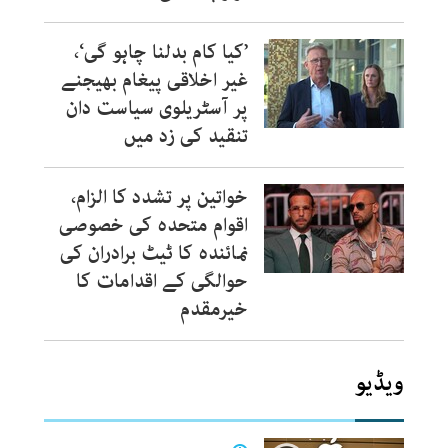
’کیا کام بدلنا چاہو گی‘،
غیر اخلاقی پیغام بھیجنے
پر آسٹریلوی سیاست دان
تنقید کی زد میں
خواتین پر تشدد کا الزام،
اقوام متحدہ کی خصوصی
نمائندہ کا ٹیٹ برادران کی
حوالگی کے اقدامات کا
خیرمقدم
ویڈیو