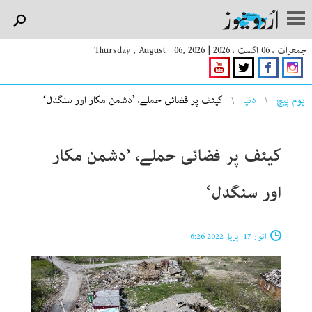
جمعرات ، 06 اگست ، 2026
|
Thursday , August 06, 2026
You are here
ہوم پیچ
دنیا
کیئف پر فضائی حملے، ’دشمن مکار اور سنگدل‘
کیئف پر فضائی حملے، ’دشمن مکار
اور سنگدل‘
اتوار 17 اپریل 2022 6:26