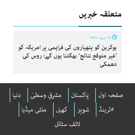
متعلقہ خبریں
16 اپریل ، 2022
یوکرین کو ہتھیاروں کی فراہمی پر امریکہ کو
’غیر متوقع نتائج‘ بھگتنا ہوں گے: روس کی
دھمکی
صفحہ اول
پاکستان
مشرقِ وسطیٰ
دنیا
#ٹرینڈ
شوبِز
کھیل
ملٹی میڈیا
لائف سٹائل