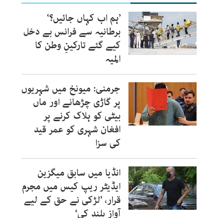
’ہم اب کہاں جائیں؟‘
برطانیہ سے فرانس بے دخل
کیے گئے تارکینِ وطن کا
المیہ
جرمنی: میونخ میں شہریوں
پر گاڑی چڑھانے اور ماں
بیٹی کو ہلاک کرنے پر
افغان شہری کو عمر قید
کی سزا
انڈیا میں سابق میگزین
ایڈیٹر ریپ کیس میں مجرم
قرار، ’لڑکی نے حق کے لیے
آواز بلند کی‘