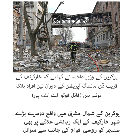
یوکرین کے وزیر داخلہ نے کہا ہے کہ خارکیئف کے
قریب ڈی مائننگ آپریشن کے دوران تین افراد ہلاک
ہوئے ہیں (فائل فوٹو: اے ایف پی)
یوکرین کے شمال مشرق میں واقع دوسرے بڑے
شہر خارکیف کے ایک رہائشی علاقے پر بھی
سنیچر کو روسی افواج کی جانب سے میزائل