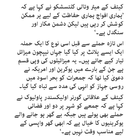
کیئف کے میئر وتالی کلتسشکو نے کہا ہے کہ
’ہماری افواج ہماری حفاظت کے لیے ہر ممکن
کوشش کر رہی ہیں لیکن دشمن مکار اور
سنگدل ہے۔‘
اس تازہ حملے سے قبل اسی نوع کا ایک حملہ
ایک ایسے پلانٹ پر کیا گیا جہاں نیپچون میزائل
تیار کیے جاتے ہیں۔ یہ میزائیلوں کی وہی قسم
ہے جن کے بارے میں یوکرین اور امریکہ نے
دعویٰ کیا تھا کہ جمعرات کو بحر اسود میں
روسی جہاز کو انہی کی مدد سے تباہ کیا گیا۔
کیئف کے علاقائی گورنر اولیکسندر پاولیوک نے
کہا ہے کہ جمعے کو شہر پر دو اور فضائی
حملے بھی ہوئے ہیں جبکہ بے گھر ہو جانے والے
یوکرینیوں کا خیال ہے کہ ابھی گھر واپسی کے
لیے مناسب وقت نہیں ہے۔‘