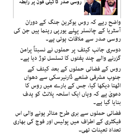
روسی صدر کا ٹیلی فون پر رابطہ
واضح رہے کہ روس یوکرین جنگ کے دوران
آسٹریا کے چانسلر پہلے یورپی رہنما ہیں جن کی
روسی صدر سے ملاقات ہوئی ہے۔
دوسری جانب کیئف پر حملوں نے نسبتاً پرامن
گزرنے والے چند ہفتوں کا تسلسل توڑ دیا ہے۔
روس کے فضائی حملوں کے بعد کیئف کے
جنوب مشرقی ضلعے ڈارنیرسکی سے دھواں
اٹھتا دیکھا گیا، جس کے بارے میں روس کا
دعویٰ ہے کہ وہاں ایک اسلحہ پلانٹ کو ہدف
بنایا گیا ہے۔
فضائی حملوں سے بری طرح متاثر ہونے والی اس
فیکٹری کے اطراف میں پولیس اور فوج کی بھاری
تعداد تعینات تھی۔