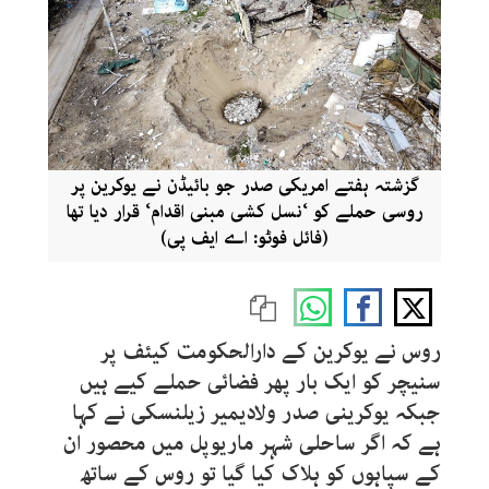
گزشتہ ہفتے امریکی صدر جو بائیڈن نے یوکرین پر
روسی حملے کو ‘نسل کشی مبنی اقدام‘ قرار دیا تھا
(فائل فوٹو: اے ایف پی)
روس نے یوکرین کے دارالحکومت کیئف پر
سنیچر کو ایک بار پھر فضائی حملے کیے ہیں
جبکہ یوکرینی صدر ولادیمیر زیلنسکی نے کہا
ہے کہ اگر ساحلی شہر ماریوپل میں محصور ان
کے سپاہوں کو ہلاک کیا گیا تو روس کے ساتھ