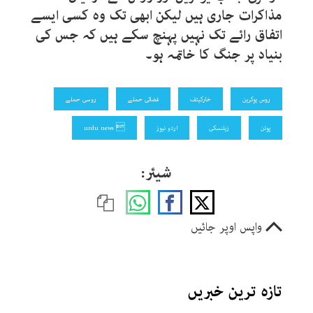
مذاکرات جاری ہیں لیکن ابھی تک وہ کسی ایسے
اتفاق رائے تک نہیں پہنچ سکے ہیں کہ جس کی
بنیاد پر جنگ کا خاتمہ ہو۔
روس یوکرین
خارکیئف
فضائی حملے
روسی حملے
پوتن
زیلنسکی
اردو نیوز
 urdu news
شیئر:
واپس اوپر جائیں
تازہ ترین خبریں