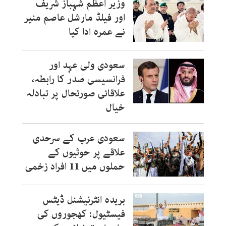
وزیر اعظم شہباز شریف
اور فیلڈ مارشل عاصم منیر
نے عمرہ ادا کیا
سعودی ولی عہد اور
فرانسیسی صدر کا رابطہ،
علاقائی صورتحال پر تبادلہ
خیال
سعودی عرب کے سرحدی
علاقے پر حوثیوں کے
حملوں میں 11 افراد زخمی
بریدہ انٹرنیشنل ڈیٹس
فیسٹیول: کھجوروں کی