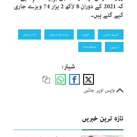
کہ 2021 کے دوران 8 لاکھ 2 ہزار 74 ویزے جاری
کیے گئے ہیں۔
گھریلو ملازمین
ڈرائیور
وزارت افرادی قوت
اعداد وشمار
اردونیوز
UrduNews
شیئر:
واپس اوپر جائیں
تازہ ترین خبریں