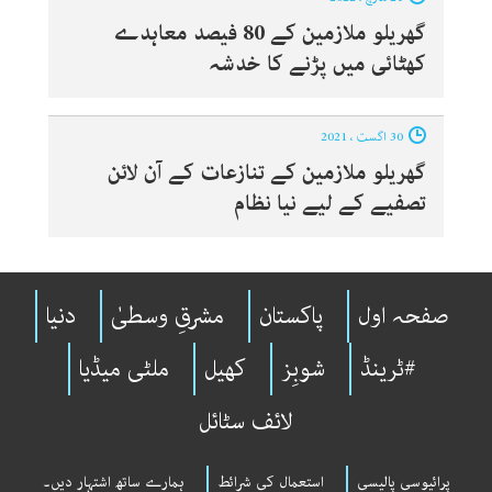
گھریلو ملازمین کے 80 فیصد معاہدے
کھٹائی میں پڑنے کا خدشہ
30 اگست ، 2021
گھریلو ملازمین کے تنازعات کے آن لائن
تصفیے کے لیے نیا نظام
صفحہ اول
پاکستان
مشرقِ وسطیٰ
دنیا
#ٹرینڈ
شوبِز
کھیل
ملٹی میڈیا
لائف سٹائل
پرائیوسی پالیسی
استعمال کی شرائط
ہمارے ساتھ اشتہار دیں۔