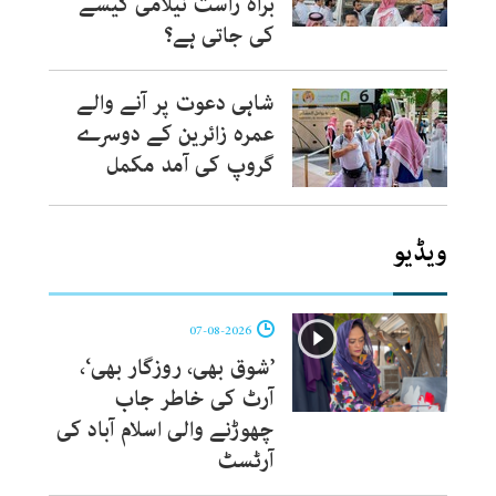
براہ راست نیلامی کیسے
کی جاتی ہے؟
شاہی دعوت پر آنے والے
عمرہ زائرین کے دوسرے
گروپ کی آمد مکمل
ویڈیو
07-08-2026
’شوق بھی، روزگار بھی‘،
آرٹ کی خاطر جاب
چھوڑنے والی اسلام آباد کی
آرٹسٹ