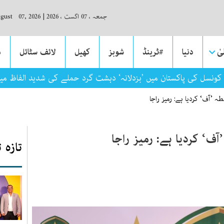
جمعہ ، 07 اگست ، 2026
|
ugust 07, 2026
ٰ
دنیا
#ٹرینڈ
شوبز
کھیل
لائف سٹائل
م
کونسل کی پاکستان میں ’بزدلانہ‘ دہشت گرد حملے کی شدید الفاظ م
 ’آف‘ کردیا ہے: رمیز راجا
ف‘ کردیا ہے: رمیز راجا
تازہ 