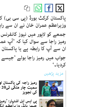
پاکستان کرکٹ بورڈ (پی سی بی) کے
وزیراعظم عمران خان نے ان سے راب
جمعے کو لاہور میں نیوز کانفرنس
رمیز راجا سے سوال کیا کہ ’آپ عمر
ان سے آپ کا رابطہ ہے یا پاکستان
جواب میں رمیز راجا بولے ’جیسے ہی
کردیا۔‘
مزید پڑھیں
رمیز راجہ کی پاکستان اور
سمیت
کی تجویز
پی ایس ایل اشتہار: ’رمیز
جیمز بانڈ، وزیراعظم انگل