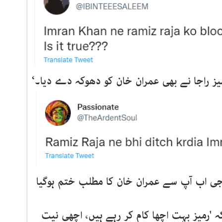
ز راجا نے بھی عمران خان کو دھوکہ دے دیا۔‘
جی اب آپ سے عمران خان کا مطلب ختم ہوگیا
کہ 'رمیز بہت اچھا کام کر رہے ہیں، اچھی نیت