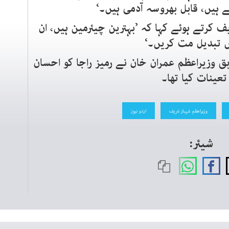
 ہیں، قابل بھروسہ آدمی ہیں۔‘
 کرتے ہوئے کہا کہ ’بہترین چیئرمین ہیں، ان
ں تبدیل مت کریں۔‘
 ستمبر 2021 میں سابق وزیراعظم عمران خان نے رمیز راجا کو احسان
عینات کیا تھا۔
وزیراعظم شہباز شریف
اردو نیوز
شیئر: