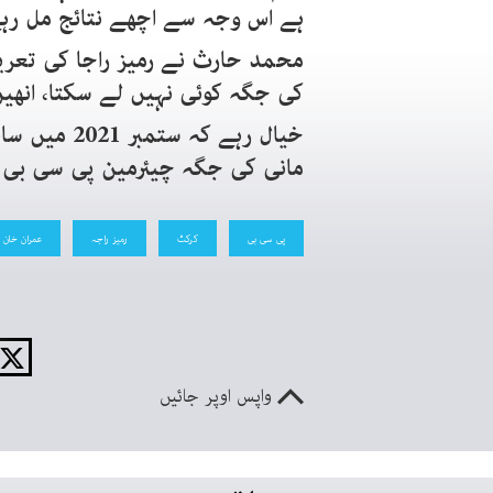
ہے اس وجہ سے اچھے نتائج مل رہے
محمد حارث نے رمیز راجا کی تعریف
کی جگہ کوئی نہیں لے سکتا، انھی
خیال رہے کہ
مانی کی جگہ چیئرمین پی سی بی ت
پی سی بی
کرکٹ
رمیز راجہ
عمران خان
واپس اوپر جائیں