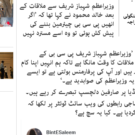
وزیراعظم شہباز شریف سے ملاقات کے
بعد خالد محمود نے کہا تھا کہ ’اگر
نگولی
اجہ
انھیں پی سی بی چیئرمین بننے کی
پیش کش ہوئی تو وہ اسے مسترد نہیں
ہ ’وزیراعظم شہباز شریف پی سی بی کے
اقات کا وقت مانگا ہے تاکہ ہم انہیں اپنا کام
ہیں اور آپ کی پرفارمنس بولتی ہے تو ایسے
ہ وزیراعظم کی صوابدید ہے۔‘
یڈیا پر صارفین دلچسپ تبصرے کر رہے ہیں۔
ی رابطوں کی ویب سائٹ ٹوئٹر پر لکھا کہ
کردیا ہے۔ کیا یہ سچ ہے؟