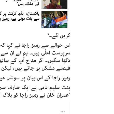
کی ملکہ ہیں‘
پاکستان، انڈیا کرکٹ پر گ
سے بات ہوئی ہے: رمیز ر
کریں گے۔‘
اس حوالے سے رمیز راجا نے کہا ک
سرپرست اعلٰی ہیں۔ ہم نے ان سے مل
دکھا سکیں۔ اگر مداح آپ کے ساتھ 
فیصلے مشکل ہو جاتے ہیں، لیکن ی
رمیز راجا کے اس بیان پر سوشل م
بنت سلیم نامی نے ایک صارف سماج
’عمران خان نے رمیز راجا کو بلاک 