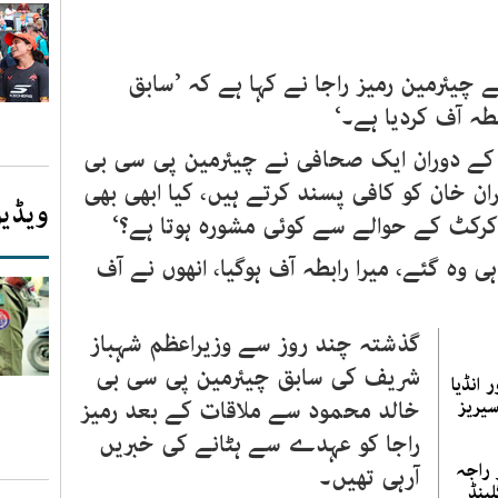
 چیئرمین رمیز راجا نے کہا ہے کہ ’سابق
طہ آف کردیا ہے۔‘
 کے دوران ایک صحافی نے چیئرمین پی سی بی
ان خان کو کافی پسند کرتے ہیں، کیا ابھی بھی
ویڈیو
 کرکٹ کے حوالے سے کوئی مشورہ ہوتا ہے؟‘
 وہ گئے، میرا رابطہ آف ہوگیا، انھوں نے آف
گذشتہ چند روز سے وزیراعظم شہباز
شریف کی سابق چیئرمین پی سی بی
 انڈیا
 چار ملکی ٹی20 سیریز
خالد محمود سے ملاقات کے بعد رمیز
راجا کو عہدے سے ہٹانے کی خبریں
 راجہ
آرہی تھیں۔
ینڈ