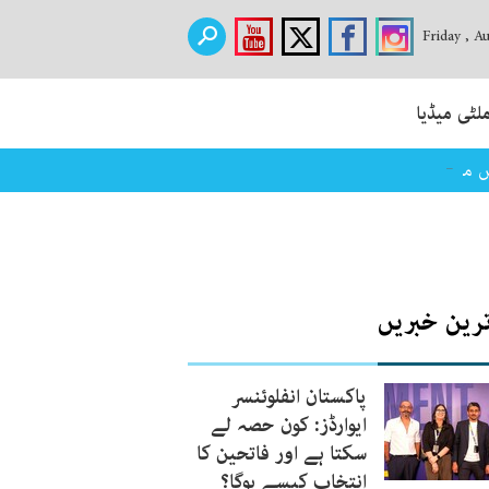
Friday , A
لٹی میڈیا
یں مذمت
ترین خبریں
پاکستان انفلوئنسر
ایوارڈز: کون حصہ لے
سکتا ہے اور فاتحین کا
انتخاب کیسے ہوگا؟