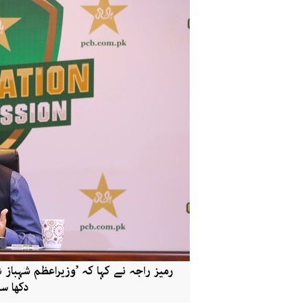
رمیز راجہ نے کہا کہ ’وزیراعظم شہباز ش
دکھا س