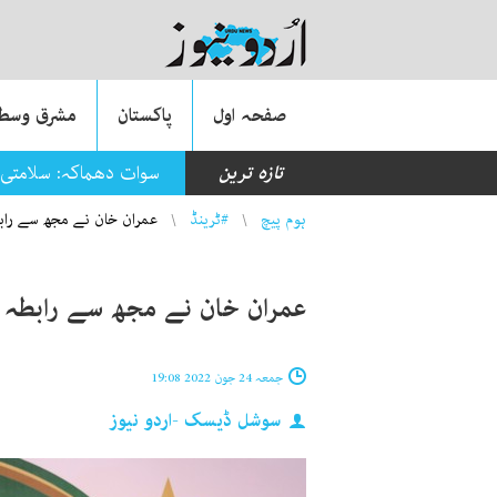
صفحہ اول
پاکستان
مشرق وسطی
تازہ ترین
سوات دھماکہ: سلامتی 
You are here
ہوم پیچ
#ٹرینڈ
عمران خان نے مجھ سے رابطہ
عمران خان نے مجھ سے رابطہ ’آ
جمعہ 24 جون 2022 19:08
سوشل ڈیسک -اردو نیوز