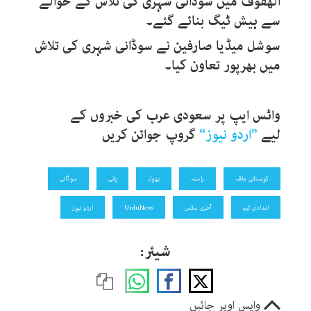
الھفوف میں سوڈانی شہری کی تلاش کے حوالے
سے ہیش ٹیگ بنائے گئے۔
سوشل میڈیا صارفین نے سوڈانی شہری کی تلاش
میں بھرپور تعاون کیا۔
واٹس ایپ پر سعودی عرب کی
خبروں کے
لیے
”
اردو نیوز
“
گروپ جوائن کریں
کوہستانی علاقہ
راستہ
بھول
پانی
سوڈانی
امدادی ٹیم
آخری سانس
UrduNews
اردو نیوز
شیئر:
واپس اوپر جائیں