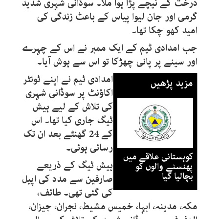
درخت کے نیچے پڑا ہوا ملا۔ سوڈانی شہری شدید
گرمی اور جان لیوا پیاس کے باعث زندگی کی
امید کھو چکا تھا۔
جب امدادی ٹیم کے ایک ممبر نے اس کے چہرے
اور سینے پر پانی چھڑکا تو اس سے ہوش آیا۔
امدادی ٹیم نے اپنے ٹوئٹر
مزید پڑھیں
اکاؤنٹ پر سوڈانی شہری
کی تلاش کے لیے ہیش
ٹیگ جاری کیا تھا۔ اس
کے 24 گھنٹے بعد ان تک
رسائی ہوئی۔
کوہستانی علاقے میں
ہیش ٹیگ کے ذریعے
پھنسنے والوں کو
بچالیا گیا
صارفین سے مدد کی اپیل
کی گئی تھی۔ طائف،
مکہ، مدینہ، ابہا، خمیس مشیط، نجران، جیزان،