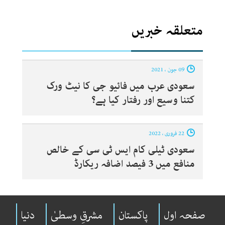
متعلقہ خبریں
09 جون ، 2021
سعودی عرب میں فائیو جی کا نیٹ ورک
کتنا وسیع اور رفتار کیا ہے؟
22 فروری ، 2022
سعودی ٹیلی کام ایس ٹی سی کے خالص
منافع میں 3 فیصد اضافہ ریکارڈ
صفحہ اول
پاکستان
مشرقِ وسطیٰ
دنیا