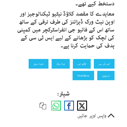
دستخط کیے تھے۔
معاہدے کا مقصد کلاؤڈ نیٹیو ٹیکنالوجیز اور
اوپن نیٹ ورک ڈیزائنز کی طرف ترقی کے ساتھ
ساتھ اس کے فائیو جی انفراسٹرکچر میں کمپنی
کی لچک کو بڑھانے کے لیے ایس ٹی سی کے
ہدف کی حمایت کرنا ہے۔
ایس ٹی سی
فائیو جی
نیٹ ورک
عمرہ سیزن
اردونیوز
UrduNews
شیئر:
واپس اوپر جائیں