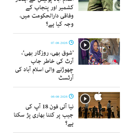
کشمیر اور پنجاب کے
وفاقی دارالحکومت میں،
وجہ کیا ہے؟
07-08-2026
’شوق بھی، روزگار بھی‘،
آرٹ کی خاطر جاب
چھوڑنے والی اسلام آباد کی
آرٹسٹ
06-08-2026
نیا آئی فون 18 آپ کی
جیب پر کتنا بھاری پڑ سکتا
ہے؟