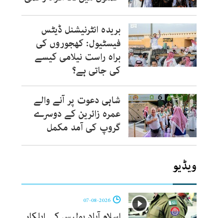
بریدہ انٹرنیشنل ڈیٹس
فیسٹیول: کھجوروں کی
براہ راست نیلامی کیسے
کی جاتی ہے؟
شاہی دعوت پر آنے والے
عمرہ زائرین کے دوسرے
گروپ کی آمد مکمل
ویڈیو
07-08-2026
اسلام آباد پولیس کے اہلکار