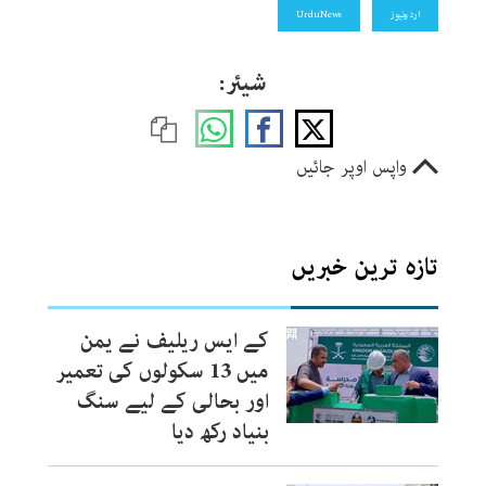
اردونیوز
UrduNews
شیئر:
واپس اوپر جائیں
تازہ ترین خبریں
کے ایس ریلیف نے یمن
میں 13 سکولوں کی تعمیر
اور بحالی کے لیے سنگ
بنیاد رکھ دیا