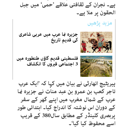
ہے۔ نجران کے ثقافتی علاقے ’حمی‘ میں جبل
الحقون پر ملا ہے۔
مزید پڑھیں
جزیرہ نما عرب میں عربی شاعری
کی قدیم تاریخ
فلسطینی قدیم گاؤں طنطورہ میں
3 اجتماعی قبروں کا انکشاف
ہیریٹیج اتھارٹی نے بیان میں کہا کہ ’ایک عرب
تاجر کعب بن عمرو بن عبد منات نے جزیرہ نما
عرب کے شمال مغرب میں اپنے گھر کے سفر
کے دوران اس نوشتہ کا اندراج کیا۔ ابتدائی طور
پربصری کلینڈر کے مطابق سال380 کے قریب
اسے محفوظ کیا گیا‘۔