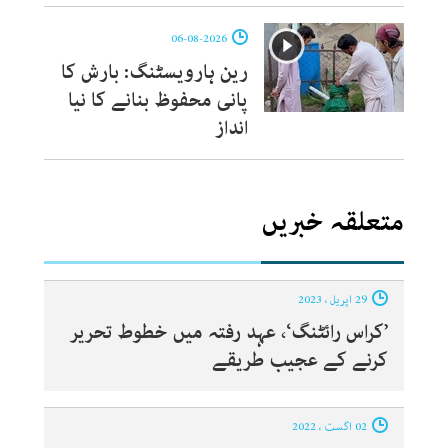
06-08-2026
رین ہارویسٹنگ: بارش کا
پانی محفوظ بنانے کا نیا
انداز
متعلقہ خبریں
29 اپریل ، 2023
’کراس رائٹنگ‘، عہد رفتہ میں خطوط تحریر
کرنے کے عجیب طریقے
02 اگست ، 2022