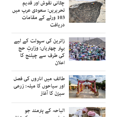
چٹانی نقوش اور قدیم
تحریریں: سعودی عرب میں
103 ورثے کے مقامات
دریافت
زائرین کی سہولت کے لیے
بہتر چھتریاں: وزارتِ حج
کی طرف سے چیلنج کا
اعلان
طائف میں اناروں کی فصل
اور سیاحوں کا میلہ: زرعی
سیزن کا آغاز
الباحہ کے ہنرمند جو