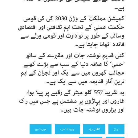
ہے۔
کمیشن مملکت کے وژن 2030 کی کی قومی
حکمت عملی کے تحت اہم ثقافتی اور اقتصادی
وسائل کے طور پر نوادارت اور قومی ورثے سے
فائدہ اٹھانا چاہتا ہے۔
کئی قدیم نوشتہ جات اور مقبرے کے ساتھ
’حمی‘ کا علاقہ دنیا کے سب سے بڑے کھلے
عجائب گھروں میں سے ایک اور نجران کے اہم
ترین آثار قدیمہ میں سے ایک ہے۔
یہ تقریبا 557 کلو میٹر کے رقبے پر پیلا ہوا،
غاروں اور پہاڑوں پر مشتمل ہے جس میں راک
اور ہزاروں نوشتہ جات ہیں۔
نجران
ثقافتی ورثہ
جزیرہ نما عرب
عربی تحریر