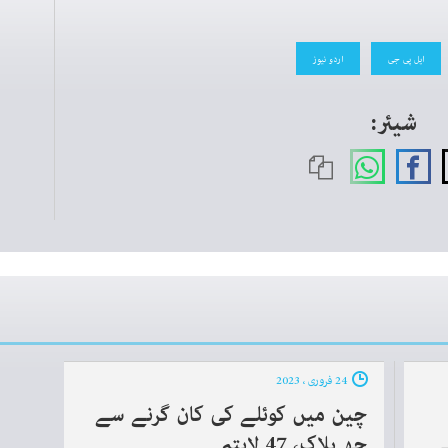
ایل پی جی
اردو نیوز
شیئر:
24 فروری ، 2023
چین میں کوئلے کی کان گرنے سے
ے
چھ ہلاک، 47 لاپتہ