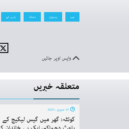
چین
ریستوران
دھماکہ
بار بی کیو
واپس اوپر جائیں
متعلقہ خبریں
15 جنوری ، 2023
کوئٹہ: گھر میں گیس لیکیج کے
باعث دھماکہ، ایک ہی خاندان ک