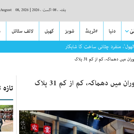
ہفتہ ، 08 اگست ، 2026
|
 August 08, 2026
ٰ
دنیا
#ٹرینڈ
شوبز
کھیل
لائف سٹائل
م
الھول‘، منفرد چٹانی ساخت کا شاہکار
 میں دھماکہ، کم از کم 31 ہلاک
میں دھماکہ، کم از کم 31 ہلاک
تازہ 