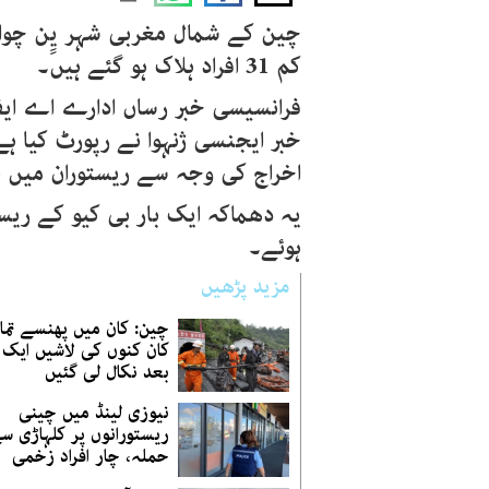
چین کے شمال مغربی شہر یِِن چو
کم 31 افراد ہلاک ہو گئے ہیں۔
فرانسیسی خبر رساں ادارے اے ای
خبر ایجنسی ژنہوا نے رپورٹ کیا ہ
اخراج کی وجہ سے ریستوران میں ب
یہ دھماکہ ایک بار بی کیو کے ریس
ہوئے۔
مزید پڑھیں
کان کنوں کی لاشیں ایک 
بعد نکال لی گئیں
نیوزی لینڈ میں چینی
ریستورانوں پر کلہاڑی س
حملہ، چار افراد زخمی