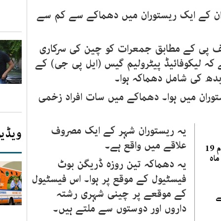
ان کے ایک ریستوران میں دھماکے سے کم سے
ف پی کے مطابق جمعرات کو چین کی سرکاری
ے کہ لیکوفائیڈ پیٹرولیم گیس (ایل پی جی) کے
دھ کی شامل دھماکہ ہوا۔
توران میں ہوا۔ دھماکے میں سات افراد زخمی
یہ ریستوران شہر کے ایک مصروف
ویڈیو
علاقے میں واقع ہے۔
چین: کان میں پھنسے تمام 19
ماہ
یہ دھماکہ تین روزہ ڈریگن بوٹ
فیسٹیول کے موقع پر ہوا۔ اس فیسٹیول
کے موقعے پر چینی شہری رشتہ
ے
داروں اور دوستوں سے ملتے ہیں۔