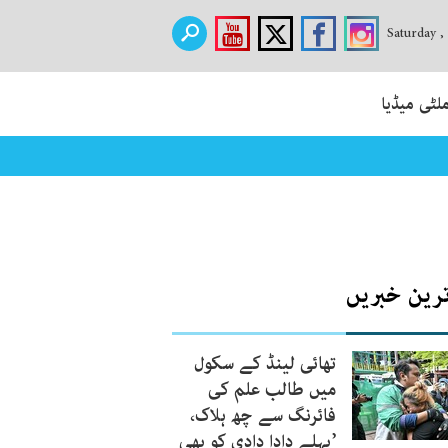
Saturday ,
لٹی میڈیا
ترین خبریں
تھائی لینڈ کے سکول
میں طالب علم کی
فائرنگ سے چھ ہلاک،
’پہلے دادا دادی کو بھی