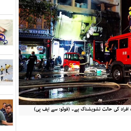
افراد کی حالت تشویشناک ہے۔ (فوٹو: سے ایف پی)