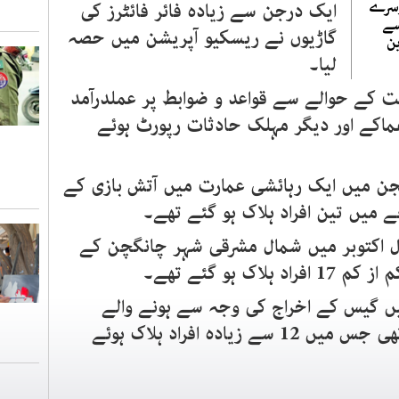
وسرے
ایک درجن سے زیادہ فائر فائٹرز کی
سے
گاڑیوں نے ریسکیو آپریشن میں حصہ
ین
لیا۔
کے حوالے سے قواعد و ضوابط پر عملدرآمد
اکے اور دیگر مہلک حادثات رپورٹ ہوئے
جن میں ایک رہائشی عمارت میں آتش بازی کے
 میں تین افراد ہلاک ہو گئے تھے۔
 اکتوبر میں شمال مشرقی شہر چانگچن کے
 ہو گئے تھے۔
چنگ میں گیس کے اخراج کی وجہ سے ہونے والے
دھماکے میں ایک عمارت گر گئی تھی جس میں 12 سے زیادہ افراد ہلاک ہوئے