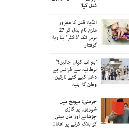
قتل کیا‘
انڈیا: قتل کا مفرور
ملزم نام بدل کر 27
برس تک ’ڈاکٹر‘ بنا رہا،
گرفتار
’ہم اب کہاں جائیں؟‘
برطانیہ سے فرانس بے
دخل کیے گئے تارکینِ
وطن کا المیہ
جرمنی: میونخ میں
شہریوں پر گاڑی
چڑھانے اور ماں بیٹی
کو ہلاک کرنے پر افغان