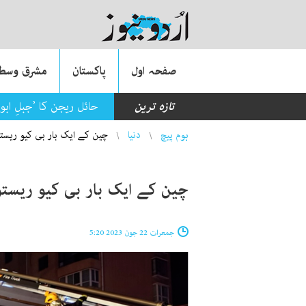
صفحہ اول
پاکستان
مشرق وسطی
تازہ ترین
حائل ریجن کا ’جبلِ ابو
You are here
ہوم پیچ
دنیا
چین کے ایک بار بی کیو ریستوران
چین کے ایک بار بی کیو ریستوران 
جمعرات 22 جون 2023 5:20