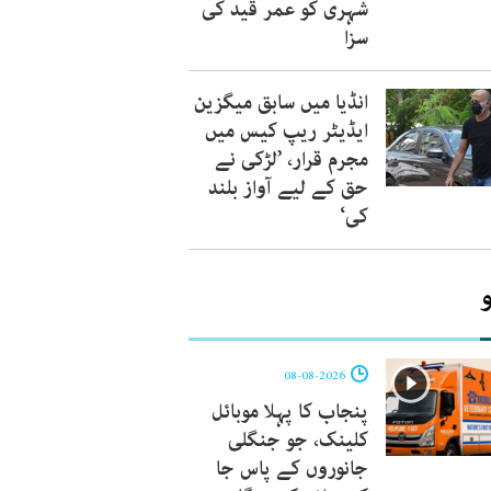
شہری کو عمر قید کی
سزا
انڈیا میں سابق میگزین
ایڈیٹر ریپ کیس میں
مجرم قرار، ’لڑکی نے
حق کے لیے آواز بلند
کی‘
08-08-2026
پنجاب کا پہلا موبائل
کلینک، جو جنگلی
جانوروں کے پاس جا