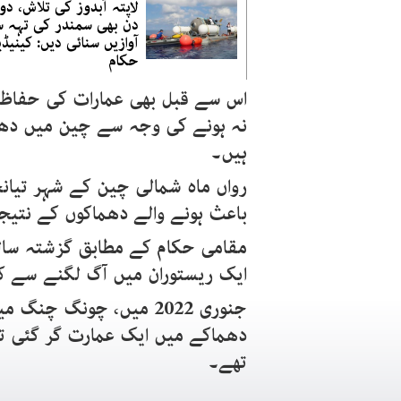
لاپتہ آبدوز کی تلاش، د
دن بھی سمندر کی تہہ 
آوازیں سنائی دیں: کینیڈ
حکام
اس سے قبل بھی عمارات کی حفاظت 
نہ ہونے کی وجہ سے چین میں دھم
ہیں۔
رواں ماہ شمالی چین کے شہر تیان
باعث ہونے والے دھماکوں کے نتیجے
مقامی حکام کے مطابق گزشتہ سال
ایک ریستوران میں آگ لگنے سے کم از کم 17 افراد ہلاک
جنوری 2022 میں، چونگ 
تھے۔