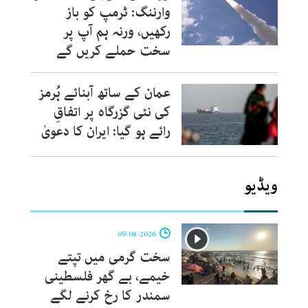
وارننگ: ٹرمپ کو باز
رکھیں، ورنہ ہم آپ پر
سخت حملے کریں گے
عمان کے ساتھ آبنائے ہُرمز
کی نئی گزرگاہ پر اتفاقِ
رائے ہو گیا: ایران کا دعویٰ
ویڈیو
09-08-2026
سخت گرمی میں تپتے
خیمے، بے گھر فلسطینی
سمندر کا رخ کرنے لگے