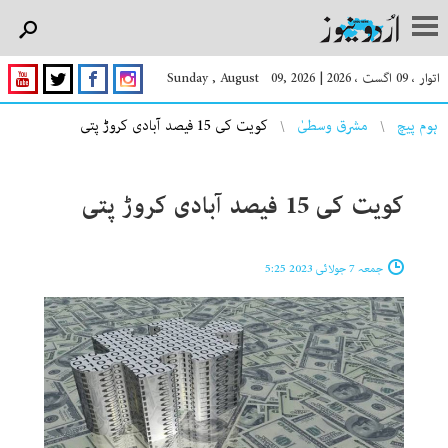
اتوار ، 09 اگست ، 2026
|
Sunday , August 09, 2026
You are here
ہوم پیچ
مشرق وسطیٰ
کویت کی 15 فیصد آبادی کروڑ پتی
کویت کی 15 فیصد آبادی کروڑ پتی
جمعہ 7 جولائی 2023 5:25