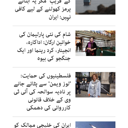
کے ’قریب‘ مگر یہ آبنائے
ہرمز کھولنے کے لیے کافی
نہیں: ایران
شام کی نئی پارلیمان کی
خواتین ارکان: اداکارہ،
انجینئر، کرد رہنما اور ایک
جنگجو کی بیوہ
فلسطینیوں کی حمایت:
’لوز ویمن‘ سے ہٹائے جانے
پر نادیہ سوالحہ کی آئی ٹی
وی کے خلاف قانونی
کارروائی کی دھمکی
ایران کی خلیجی ممالک کو