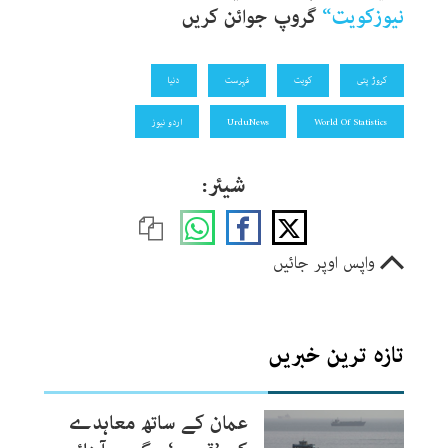
نیوزکویت
“
گروپ جوائن کریں
کروڑ پتی
کویت
فہرست
دنیا
World Of Statistics
UrduNews
اردو نیوز
شیئر:
واپس اوپر جائیں
تازہ ترین خبریں
عمان کے ساتھ معاہدے