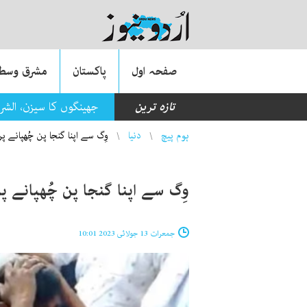
صفحہ اول
پاکستان
مشرق وسطی
تازہ ترین
جھینگوں کا سیزن، الشر
You are here
ہوم پیچ
دنیا
وِگ سے اپنا گنجا پن چُھپانے پ
وِگ سے اپنا گنجا پن چُھپانے پ
جمعرات 13 جولائی 2023 10:01