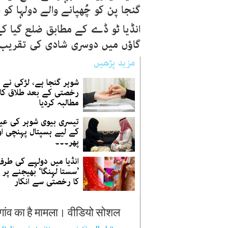
گنجا پن کو چُھپانے والے دولہا کو 
انڈیا ٹو ڈے کے مطابق ضلع گیا ک
گاؤں میں دوسری شادی کی تقریب 
مزید پڑھیں
شوہر گنجا ہے، لڑکی نے
رخصتی کے بعد طلاق کا
مطالبہ کردیا
تیسری بیوی شوہر کی عی
کے لیے ہسپتال پہنچی او
پھر۔۔۔
انڈیا میں دولہے کی طر
’سستا لہنگا‘ بھیجنے پر 
کا رخصتی سے انکار
 गांव का है मामला। वीडियो सोशल