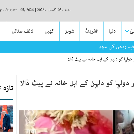
بدھ ، 05 اگست ، 2026
|
 , August 05, 2026
ٰ
دنیا
#ٹرینڈ
شوبز
کھیل
لائف سٹائل
م
_
قیہ ریجن کی مچھلی منڈیوں میں کاروباری سرگرمیاں عروج پر
ر دولہا کو دلہن کے اہل خانہ نے پیٹ ڈالا
ر دولہا کو دلہن کے اہل خانہ نے پیٹ ڈالا
تازہ 