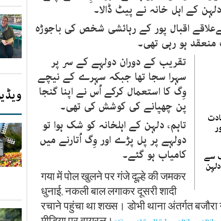
دلہن کے اہل خانہ نے پیٹ ڈالا۔
ےعلاقے اقبال پور کے رہائشی شخص کی باجوڑہ
منعقد ہو رہی تھی۔
تقریب کے دوران دولہے کے سر پر
سہرا سجا تھا جبکہ سہرے کے نیچے
وِگ کا استعمال کرکے اُس نے اپنا گنجا
ویڈیو
پن چھپانے کی کوشش کی تھی۔
ادت
تاہم، دلہن کے اہلخانہ کو شک ہوا تو
ر
دولہے پر پل پڑے اور وِگ اُتارنے میں
کامیاب ہو گئے۔
ف سے
دلہن
गया में पोल खुलने पर गंजे दूल्हे की जमकर
धुनाई, नकली बाल लगाकर दूसरी शादी
रचाने पहुंचा था शख्स। डोभी थाना अंतर्गत बजौरा