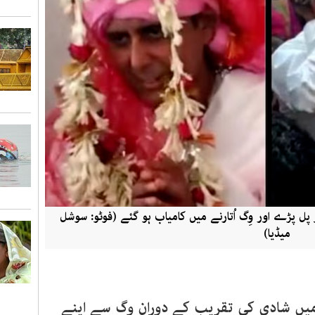
پل پڑے اور وِگ اُتارنے میں کامیاب ہو گئے (فوٹو: سوشل
میڈیا)
 میں شادی کی تقریب کے دوران وِگ سے اپنے