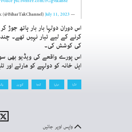
rPolice
pic.twitter.com/rGgvlkah8z
July 11, 2023
— Bihar Tak (@BiharTakChannel)
اس دوران دولہا بار بار ہاتھ جوڑ ک
کرنے کے لیے تیار نہیں تھے۔ چند 
کی کوشش کی۔
اس پورے واقعے کی ویڈیو بھی سوش
اہل خانہ کو دولہے کو مارتے اور ت
انڈیا
دولہا
گنجا
گنج پن
وگ
واپس اوپر جائیں