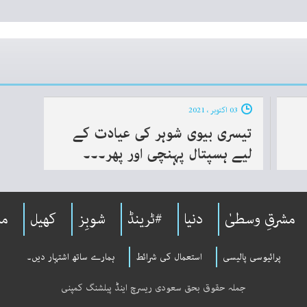
03 اکتوبر ، 2021
تیسری بیوی شوہر کی عیادت کے
لیے ہسپتال پہنچی اور پھر۔۔۔
مشرقِ وسطیٰ
دنیا
#ٹرینڈ
شوبِز
کھیل
مل
پرائیوسی پالیسی
استعمال کی شرائط
ہمارے ساتھ اشتہار دیں۔
جملہ حقوق بحق سعودی ریسرچ اینڈ پبلشنگ کمپنی