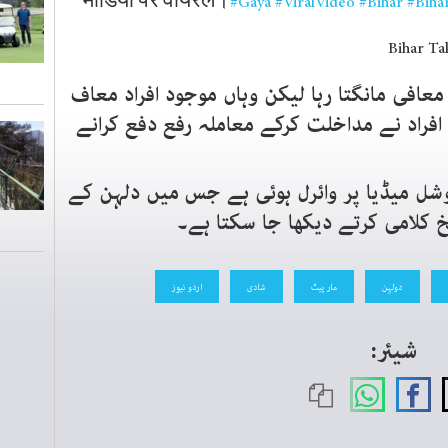
मीडिया पर वायरल।
#Gaya
#ViralVideo
#Bihar
#Biha
ر معافی مانگتا رہا لیکن وہاں موجود افراد معاف
افراد نے مداخلت کرکے معاملہ رفع دفع کرانے
ل میڈیا پر وائرل ہوئی ہے جس میں دلہن کے
لخ کلامی کرتے دیکھا جا سکتا ہے۔
دولہن
مار پیٹ
شادی
اردو نیوز
شیئر: