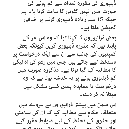
ڈیلیوری کی مقررہ تعداد سے کم ہونے کی
صورت میں انہیں کٹوتی کا سامنا کرنا پڑتا ہے
جبکہ 15 سے زیادہ ڈیلیوری کرنے پر اضافی
کمیشن ملتا ہے۔
بعض ڈرائیوروں کا کہنا تھا کہ وہ اس امر کے
پابند ہیں کہ مقررہ ڈیلیوری کریں کیونکہ بعض
کمپنیوں کی جانب سے ان سے ایک درخواست پر
دستخط لیے جاتے ہیں جس میں رقم کی ادائیگی
کا مطالبہ کیا گیا ہوتا ہے۔ مذکورہ صورت میں
کم ڈیلیوری ہونے پر یہ خدشہ ہوتا ہے کہ وہ
درخواست یا معاہدہ ہمیں کسی مشکل میں
مبتلا نہ کر دے۔
اس ضمن میں بیشتر ڈرائیوروں نے سروے میں
متعلقہ حکام سے مطالبہ کیا کہ ان کی سلامتی
اور حقوق کے تحفظ کے لیے ضوابط مقرر کیے
جائیں تاکہ وہ پرسکون رہتے ہوئے پوری توجہ