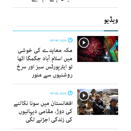
ویڈیو
09-08-2026
مکہ معاہدے کی خوشی
میں اسلام آباد جگمگا اٹھا
تو ایئرپورٹس سبز اور سرخ
روشنیوں سے منور
09-08-2026
افغانستان میں سونا نکالنے
کی دوڑ، مقامی دیہاتیوں
کی زندگی اجڑنے لگی