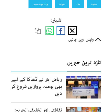
معاہدہ
منزل
ضوابط
ہوم ڈلیوری سروس
شیئر:
واپس اوپر جائیں
تازہ ترین خبریں
ریاض ایئر نے ڈھاکا کے لیے
بھی یومیہ پروازیں شروع کر
دیں
ثقافتی اور تخلیقی تجربہ: