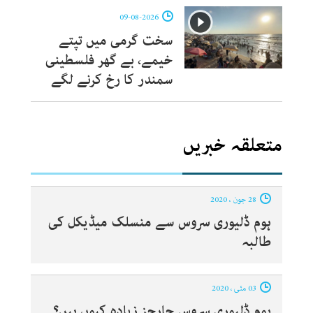
09-08-2026
سخت گرمی میں تپتے
خیمے، بے گھر فلسطینی
سمندر کا رخ کرنے لگے
متعلقہ خبریں
28 جون ، 2020
ہوم ڈلیوری سروس سے منسلک میڈیکل کی
طالبہ
03 مئی ، 2020
ہوم ڈلیوری سروس چارجز زیادہ کیوں ہیں؟