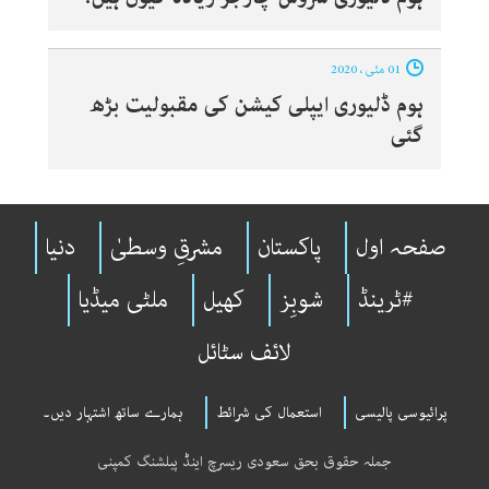
01 مئی ، 2020
ہوم ڈلیوری ایپلی کیشن کی مقبولیت بڑھ
گئی
صفحہ اول
پاکستان
مشرقِ وسطیٰ
دنیا
#ٹرینڈ
شوبِز
کھیل
ملٹی میڈیا
لائف سٹائل
پرائیوسی پالیسی
استعمال کی شرائط
ہمارے ساتھ اشتہار دیں۔
جملہ حقوق بحق سعودی ریسرچ اینڈ پبلشنگ کمپنی