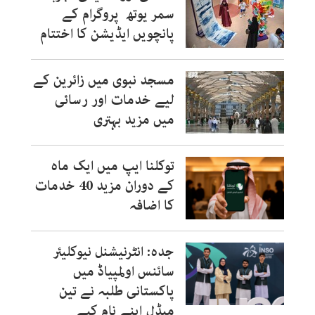
سمر یوتھ پروگرام کے
پانچویں ایڈیشن کا اختتام
مسجد نبوی میں زائرین کے
لیے خدمات اور رسائی
میں مزید بہتری
توکلنا ایپ میں ایک ماہ
کے دوران مزید 40 خدمات
کا اضافہ
جدہ: انٹرنیشنل نیوکلیئر
سائنس اولمپیاڈ میں
پاکستانی طلبہ نے تین
میڈل اپنے نام کیے