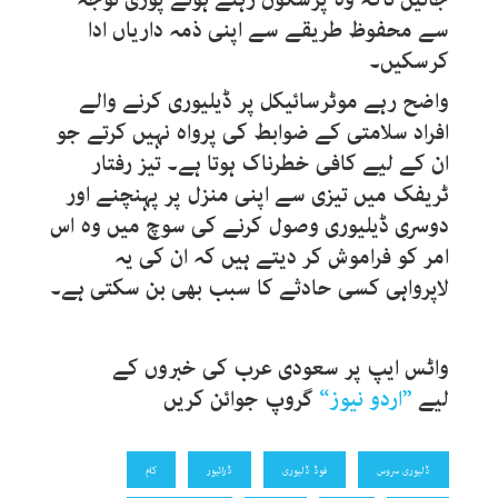
سے محفوظ طریقے سے اپنی ذمہ داریاں ادا
کرسکیں۔
واضح رہے موٹرسائیکل پر ڈیلیوری کرنے والے
افراد سلامتی کے ضوابط کی پرواہ نہیں کرتے جو
ان کے لیے کافی خطرناک ہوتا ہے۔ تیز رفتار
ٹریفک میں تیزی سے اپنی منزل پر پہنچنے اور
دوسری ڈیلیوری وصول کرنے کی سوچ میں وہ اس
امر کو فراموش کر دیتے ہیں کہ ان کی یہ
لاپرواہی کسی حادثے کا سبب بھی بن سکتی ہے۔
واٹس ایپ پر سعودی عرب کی
خبروں کے
لیے
”
اردو نیوز
“
گروپ جوائن کریں
ڈلیوری سروس
فوڈ ڈلیوری
ڈرائیور
کام