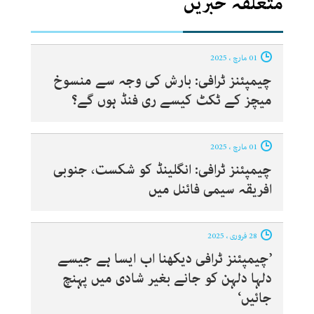
متعلقہ خبریں
01 مارچ ، 2025
چیمپئنز ٹرافی: بارش کی وجہ سے منسوخ
میچز کے ٹکٹ کیسے ری فنڈ ہوں گے؟
01 مارچ ، 2025
چیمپئنز ٹرافی: انگلینڈ کو شکست، جنوبی
افریقہ سیمی فائنل میں
28 فروری ، 2025
’چیمپئنز ٹرافی دیکھنا اب ایسا ہے جیسے
دلہا دلہن کو جانے بغیر شادی میں پہنچ
جائیں‘