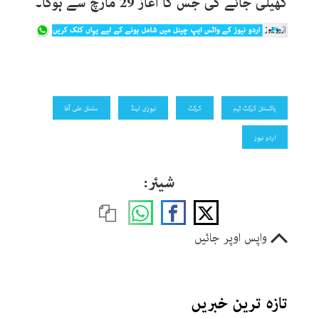
کھیلی جائے گی جس کا آغاز 29 مارچ سے ہوگا۔
پاکستان کرکٹ ٹیم
کرکٹ
نیوزی لینڈ
سلمان علی آغا
اردو نیوز
شیئر:
واپس اوپر جائیں
تازہ ترین خبریں