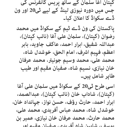
کپتان آغا سلمان کے ساتھ پریس کانفرنس کی
جس میں دورہ نیوزی لینڈ کے لیے ٹی20 اور ون
ڈے سکواڈ کا اعلان کیا۔
پاکستان کی ون ڈے ٹیم کے سکواڈ میں محمد
رضوان (کپتان)، سلمان علی آغا (نائب کپتان)،
عبداللہ شفیق، ابرار احمد، عاکف جاوید، بابر
اعظم، فہیم اشرف، امام الحق، خوشدل شاہ،
محمد علی، محمد وسیم جونیئر، محمد عرفان
خان نیازی، نسیم شاہ، صفیان مقیم اور طیب
طاہر شامل ہیں۔
اسی طرح ٹی20 کے سکواڈ میں سلمان علی آغا
(کپتان)، شاداب خان (نائب کپتان)، عبدالصمد،
ابرار احمد، حارث رؤف، حسن نواز، جہانداد خان،
خوشدل شاہ، محمد عباس آفریدی، محمد علی،
محمد حارث، محمد عرفان خان نیازی، عمیر بن
یوسف، شاہین شاہ آفریدی، صفیان مقیم اور