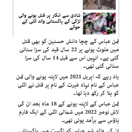
شادی سے انکار پر قتل ہونے والی
لڑکی کے پاکستانی والد اٹلی کے
حوالے
ثمن عباس کے چچا دانش حسنین کو بھی قتل
میں ملوث ہونے پر 22 سال قید کی سزا سنائی
گئی ہے۔ انہیں اس سے قبل 14 سال کی سزا
سنائی گئی تھی۔
یاد رہے کہ اپریل 2021 میں لاپتہ ہونے والی ثمن
عباس کے نام نہاد غیرت کے نام پر قتل نے اٹلی
کو ہلا کر رکھ دیا تھا۔
ثمن عباس کے لاپتہ ہونے کے 18 ماہ بعد ان کی
لاش نومبر 2022 میں شمالی اٹلی کے ایک فارم
ہاؤس سے برآمد ہوئی تھی۔
ان کے والد شبر عباس کو اگست میں پاکستانی