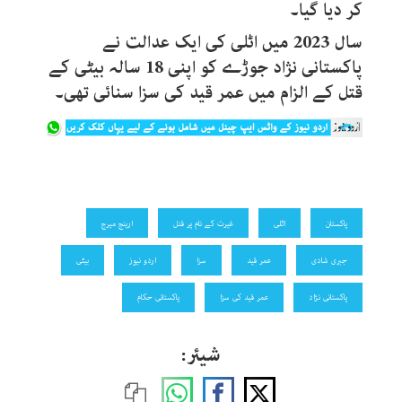
کر دیا گیا۔
سال 2023 میں اٹلی کی ایک عدالت نے
پاکستانی نژاد جوڑے کو اپنی 18 سالہ بیٹی کے
قتل کے الزام میں عمر قید کی سزا سنائی تھی۔
پاکستان
اٹلی
غیرت کے نام پر قتل
ارینج میرج
جبری شادی
عمر قید
سزا
اردو نیوز
بیٹی
پاکستانی نژاد
عمر قید کی سزا
پاکستانی حکام
شیئر: