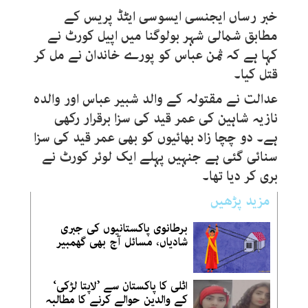
خبر رساں ایجنسی ایسوسی ایٹڈ پریس کے
مطابق شمالی شہر بولوگنا میں اپیل کورٹ نے
کہا ہے کہ ثمن عباس کو پورے خاندان نے مل کر
قتل کیا۔
عدالت نے مقتولہ کے والد شبیر عباس اور والدہ
نازیہ شاہین کی عمر قید کی سزا برقرار رکھی
ہے۔ دو چچا زاد بھائیوں کو بھی عمر قید کی سزا
سنائی گئی ہے جنہیں پہلے ایک لوئر کورٹ نے
بری کر دیا تھا۔
مزید پڑھیں
برطانوی پاکستانیوں کی جبری
شادیاں، مسائل آج بھی گھمبیر
اٹلی کا پاکستان سے ’لاپتا لڑکی‘
کے والدین حوالے کرنے کا مطالبہ