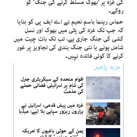
کی غزہ پر ’بھوک مسلط کرنے کی جنگ‘ کو
روکے۔
حماس رہنما باسم نعیم نے اے ایف پی کو بتایا
کہ جب تک غزہ کی پٹی میں بھوک اور نسل
کشی کی جنگ جاری ہے، تب تک بات چیت میں
شامل ہونے یا نئی جنگ بندی کی تجاویز پر غور
کرنے کا کوئی فائدہ نہیں۔
مزید پڑھیں
اقوام متحدہ کے سیکریٹری جنرل
کی شام پر اسرائیلی فضائی حملے
کی مذمت
غزہ میں پیش قدمی، اسرائیل نے
ہزاروں ریزور سپاہی بلا لیے: میڈیا
یمن کے حوثی باغیوں کا امریکہ
پر ’تازہ حملوں‘ کا الزام