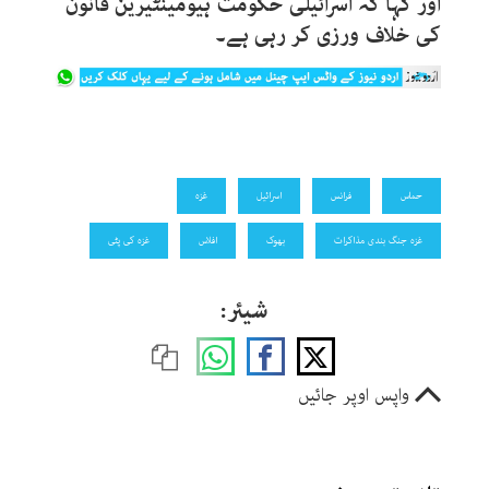
اور کہا کہ اسرائیلی حکومت ہیومینٹیرین قانون
کی خلاف ورزی کر رہی ہے۔
حماس
فرانس
اسرائیل
غزہ
غزہ جنگ بندی مذاکرات
بھوک
افلاس
غزہ کی پٹی
شیئر:
واپس اوپر جائیں