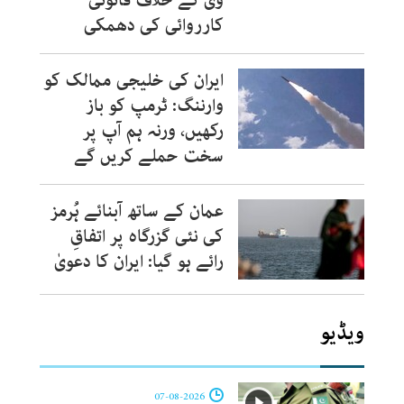
وی کے خلاف قانونی
کارروائی کی دھمکی
ایران کی خلیجی ممالک کو
وارننگ: ٹرمپ کو باز
رکھیں، ورنہ ہم آپ پر
سخت حملے کریں گے
عمان کے ساتھ آبنائے ہُرمز
کی نئی گزرگاہ پر اتفاقِ
رائے ہو گیا: ایران کا دعویٰ
ویڈیو
07-08-2026