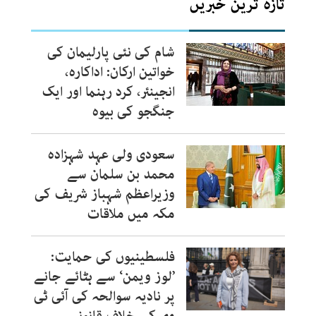
تازہ ترین خبریں
شام کی نئی پارلیمان کی
خواتین ارکان: اداکارہ،
انجینئر، کرد رہنما اور ایک
جنگجو کی بیوہ
سعودی ولی عہد شہزادہ
محمد بن سلمان سے
وزیراعظم شہباز شریف کی
مکہ میں ملاقات
فلسطینیوں کی حمایت:
’لوز ویمن‘ سے ہٹائے جانے
پر نادیہ سوالحہ کی آئی ٹی