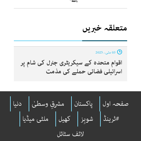
متعلقہ خبریں
03 مئی ، 2025
اقوام متحدہ کے سیکریٹری جنرل کی شام پر
اسرائیلی فضائی حملے کی مذمت
صفحہ اول
پاکستان
مشرقِ وسطیٰ
دنیا
#ٹرینڈ
شوبِز
کھیل
ملٹی میڈیا
لائف سٹائل