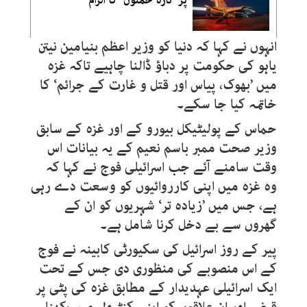
انہوں نے کہا کہ دنیا کو وزیر اعظم بنیامین نیتن
یاہو کی حکومت پر دباؤ ڈالنا چاہیے تاکہ غزہ
میں ’بھوک، پیاس اور قتل و غارت کے جرائم‘ کا
خاتمہ کیا جا سکے۔
حماس کے پولیٹیکل بیورو کے اور غزہ کے سابق
وزیر صحت ممبر باسم نعیم کے یہ بیانات اس
وقت سامنے آئے جب اسرائیلی فوج نے کہا کہ
وہ غزہ میں اپنی کارروائیوں کو وسعت دے رہی
ہے، جس میں ’زیادہ تر‘ شہریوں کو ان کے
گھروں سے بے دخل کرنا شامل ہے۔
پیر کے روز اسرائیل کی سکیورٹی کابینہ نے فوج
کے اس منصوبے کی منظوری دی جس کے تحت
ایک اسرائیلی عہدیدار کے مطابق غزہ کی پٹی پر