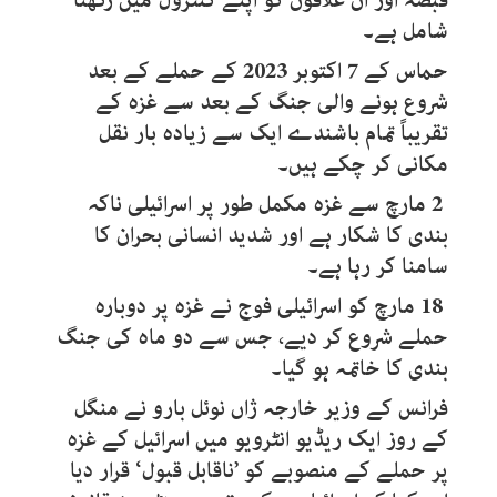
قبضہ اور ان علاقوں کو اپنے کنٹرول میں رکھنا
شامل ہے۔
حماس کے 7 اکتوبر 2023 کے حملے کے بعد
شروع ہونے والی جنگ کے بعد سے غزہ کے
تقریباً تمام باشندے ایک سے زیادہ بار نقل
مکانی کر چکے ہیں۔
2
مارچ سے غزہ مکمل طور پر اسرائیلی ناکہ
بندی کا شکار ہے اور شدید انسانی بحران کا
سامنا کر رہا ہے۔
18
مارچ کو اسرائیلی فوج نے غزہ پر دوبارہ
حملے شروع کر دیے، جس سے دو ماہ کی جنگ
بندی کا خاتمہ ہو گیا۔
فرانس کے وزیر خارجہ ژاں نوئل بارو نے منگل
کے روز ایک ریڈیو انٹرویو میں اسرائیل کے غزہ
پر حملے کے منصوبے کو ’ناقابل قبول‘ قرار دیا