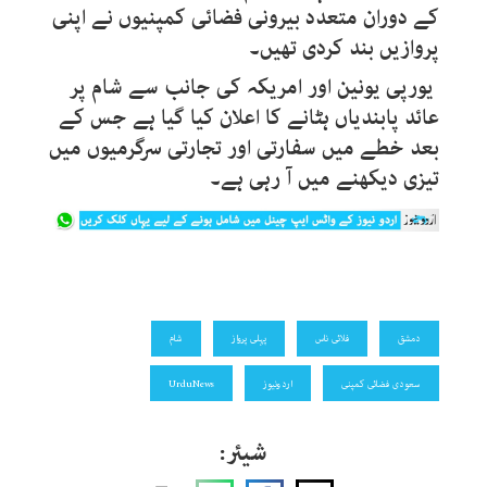
کے دوران متعدد بیرونی فضائی کمپنیوں نے اپنی
پروازیں بند کردی تھیں۔
یورپی یونین اور امریکہ کی جانب سے شام پر
عائد پابندیاں ہٹانے کا اعلان کیا گیا ہے جس کے
بعد خطے میں سفارتی اور تجارتی سرگرمیوں میں
تیزی دیکھنے میں آ رہی ہے۔
دمشق
فلائی ناس
پہلی پرواز
شام
سعودی فضائی کمپنی
اردونیوز
UrduNews
شیئر: