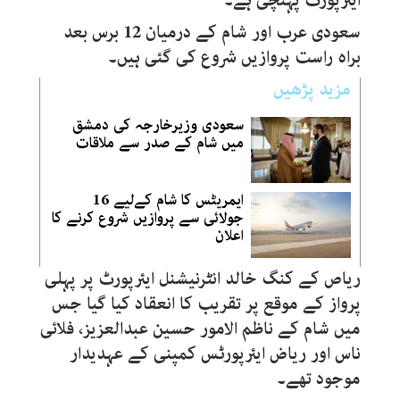
ایئرپورٹ پہنچی ہے۔
سعودی عرب اور شام کے درمیان 12 برس بعد
براہ راست پروازیں شروع کی گئی ہیں۔
مزید پڑھیں
سعودی وزیرخارجہ کی دمشق
میں شام کے صدر سے ملاقات
ایمریٹس کا شام کےلیے 16
جولائی سے پروازیں شروع کرنے کا
اعلان
ریاص کے کنگ خالد انٹرنیشنل ایئرپورٹ پر پہلی
پرواز کے موقع پر تقریب کا انعقاد کیا گیا جس
میں شام کے ناظم الامور حسین عبدالعزیز، فلائی
ناس اور ریاض ایئرپورٹس کمپنی کے عہدیدار
موجود تھے۔