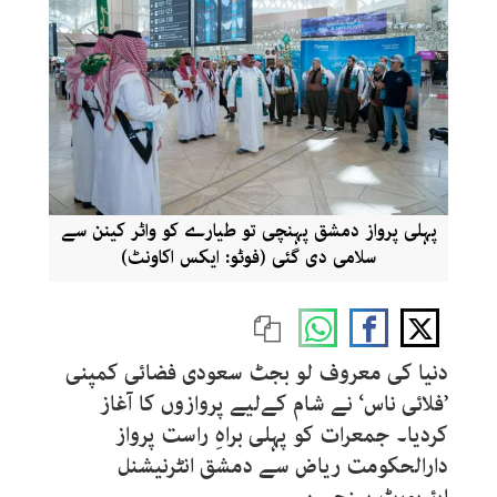
پہلی پرواز دمشق پہنچی تو طیارے کو واٹر کینن سے
سلامی دی گئی (فوٹو: ایکس اکاونٹ)
دنیا کی معروف لو بجٹ سعودی فضائی کمپنی
’فلائی ناس‘ نے شام کےلیے پروازوں کا آغاز
کردیا۔ جمعرات کو پہلی براہِ راست پرواز
دارالحکومت ریاض سے دمشق انٹرنیشنل