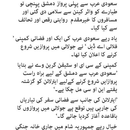
سعودی عرب سے پہلی پرواز دمشق پہنچی تو
طیارے کو واٹر کینن سے سلامی دی گئی اور
مسافروں کا خیرمقدم روایتی رقص اور تحائف
سے کیا گیا۔
یاد رہے سعودی عرب کی ایک اور فضائی کمپنی ’
فلائی اے ڈیل ‘ نے جولائی میں پروازیں شروع
کرنے کا اعلان کیا تھا۔
کمپنی کے سی ای او سٹیفن گرین وے نے بتایا
’سعودی عرب سے دمشق کے لیے براہ راست
پروازایں شروع کرنے کےلیے ایئرلائن کو گزشتہ
ہفتے این او سی مل چکا ہے۔‘
’ایئرلائن کی جانب سے فضائی سفر کی تیاریاں
کی جارہی ہیں توقع ہے جولائی میں پروازوں کا
باقاعدہ آغاز کردیا جائے گا۔‘
خیال رہے جمہوریہ شام میں جاری خانہ جنگی