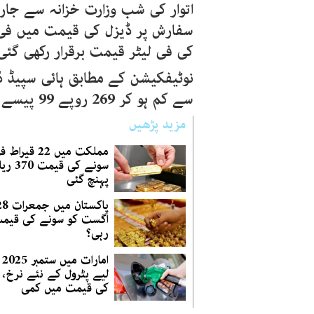
اتوار کی شب وزارت خزانہ سے جاری
سفارش پر ڈیزل کی قیمت میں فی 
کی فی لیٹر قیمت برقرار رکھی گئی
نوٹیفکیشن کے مطابق ہائی سپیڈ 
سے کم ہو کر
269
روپے
99
پیسے ک
مزید پڑھیں
مملکت میں 22 قی
سونے کی ق
پہنچ گئی
پاکستان میں جمع
اگست کو سونے کی قیمت
رہی؟
امار
لیے پٹرول کے نئے نرخ، 
کی قیمت میں کمی