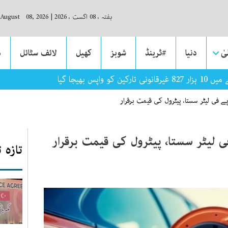
ہفتہ ، 08 اگست ، 2026
|
 August 08, 2026
ٰ
دنیا
#ٹرینڈ
شوبز
کھیل
لائف سٹائل
م
 واپس بھیجا گیا
ے فی لیٹر سستا، پیٹرول کی قیمت برقرار
 لیٹر سستا، پیٹرول کی قیمت برقرار
تازہ 