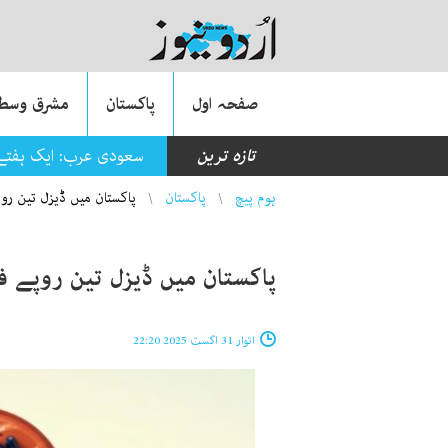
صفحہ اول
پاکستان
مشرق وسطی
تازہ ترین
سعودی عرب: ایک ہفتے میں 10 ہزار 827 غیرقانونی تارکین کو
You are here
ہوم پیچ
پاکستان
پاکستان میں ڈیزل تین روپ
پاکستان میں ڈیزل تین روپے فی
اتوار 31 اگست 2025 22:20