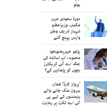
بھٹو
دورۂ سعودی عرب
مکمل، وزیراعظم
شہباز شریف وطن
واپس پہنچ گئے
پڑھو خیبرپختونخوا
منصوبہ: اب اساتذہ کی
جگہ اے آئی کریکٹرز
بچوں کو پڑھائیں گے؟
’پرواز کارڈ‘ فعال،
بیرون ملک جانے والے
ہنرمندوں کے لیے پی
آئی اے ٹکٹ پر رعایت