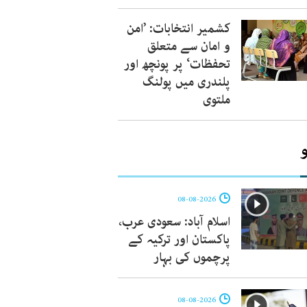
کشمیر انتخابات: ’امن
و امان سے متعلق
تحفظات‘ پر پونچھ اور
پلندری میں پولنگ
ملتوی
08-08-2026
اسلام آباد: سعودی عرب،
پاکستان اور ترکیہ کے
پرچموں کی بہار
08-08-2026