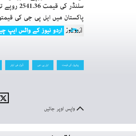
سلنڈر کی قیمت 2541.36 روپے تھی۔
پاکستان میں ایل پی جی کی قیمتوں 
پیٹرول کی قیمت
ایل پی جی
ڈیزل فی لیٹر
واپس اوپر جائیں