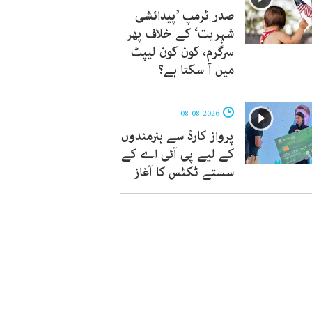
صدر ٹرمپ ’پیدائشی
شہریت‘ کے خلاف پھر
سرگرم، کون کون لیپٹ
میں آ سکتا ہے؟
08-08-2026
پرواز کارڈ سے ہنرمندوں
کے لیے پی آئی اے کے
سستے ٹکٹس کا آغاز