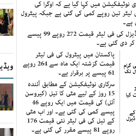
 نوٹیفکیشن میں کہا گیا ہے کہ اوگرا کی
لیٹر تین روپے کمی کی گئی ہے جبکہ پیٹرول
 ہے۔
ڈیزل کی فی لیٹر قیمت
272
روپے
99
پیسے
ر دی گئی ہے۔
پاکستان میں پیٹرول کی فی لیٹر
قیمت گزشتہ ایک ماہ سے
264
روپے
ویڈیو
راط فی گرام
یمت 370 ریال تک
61
پیسے پر برقرار ہے۔
سرکاری نوٹیفکیشن کے مطابق آئندہ
رات 28
15 روز کے لیے مٹی کا تیل (کیروسن
 کیا
آئل) کی قیمت میں ایک روپے 46
پیسے کمی کی گئی ہے۔ اور اب مٹی
ات میں ستمبر 2025 کے
ڈیزل
کے تیل کی فی لیٹر نئی قیمت 176
روپے 81 پیسے مقرر کی گئی ہے۔