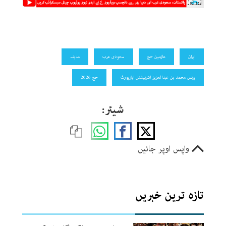
ایران
عازمین حج
سعودی عرب
مدینہ
پرنس محمد بن عبدالعزیز انٹرنیشنل ایئرپورٹ
حج 2026
شیئر:
واپس اوپر جائیں
تازہ ترین خبریں