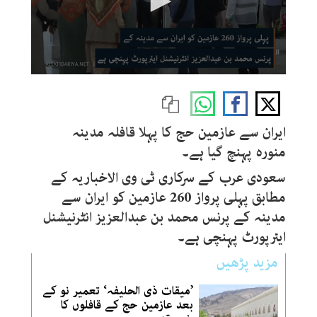
0
seconds
of
33
seconds
ایران سے عازمین حج کا پہلا قافلہ مدینہ
منورہ پہنچ گیا ہے۔
سعودی عرب کے سرکاری ٹی وی الاخباریہ کے
مطابق پہلی پرواز 260 عازمین کو ایران سے
مدینہ کے پرنس محمد بن عبدالعزیز انٹرنیشنل
ایئرپورٹ پہنچی ہے۔
مزید پڑھیں
’میقات ذی الحلیفہ‘ تعمیر نو کے
بعد عازمین حج کے قافلوں کا