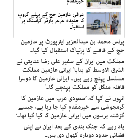
خیرمقدم
عراقی عازمین حج کے پہلے گروپ
کا جدیدہ عرعر بارڈر کراسنگ پر
استقبال
پرنس محمد بن عبدالعزیر ایئرپورٹ پر عازمین
حج کے قافلے کا پرتپاک استقبال کیا گیا۔
مملکت میں ایران کے سفیر علی رضا عنایتی نے
الشرق الاوسط کو بتایا’ ایرانی عازمین مملکت
مسلسل پہنچ رہے ہیں۔ ایرانی عازمین کا دوسرا
قافلہ منگل کو مملکت پہنچے گا۔‘
انہوں نے کہا کہ ’سعودی عرب میں عازمین کا
گرمجوشی سے خیرمقدم کیا جا رہا ہے، جیسے
گزشتہ برسوں میں ایرانی عازمین کا کیا گیا تھا۔‘
یاد رہے کہ جنگ بندی کے بعد ایران نے اپنی
فضائی حدود دوبارہ کھول دی ہیں۔