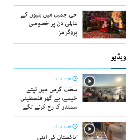
حی جمیل میں بلیوں کے
عالمی دن پر خصوصی
پروگرامز
ویڈیو
09-08-2026
سخت گرمی میں تپتے
خیمے، بے گھر فلسطینی
سمندر کا رخ کرنے لگے
09-08-2026
’پاکستان کی اپنی