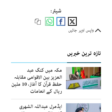
شیئر:
واپس اوپر جائیں
تازہ ترین خبریں
مکہ میں کنگ عبد
العزیز بین الاقوامی مقابلہ
حفظ قرآن کا آغاز، 10 ملین
ریال کے انعامات
ایڈمرل عبداللہ الشھری