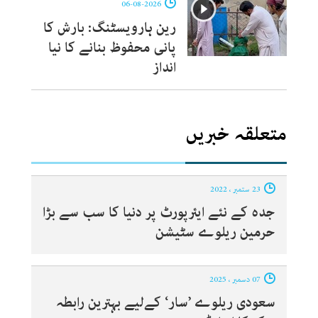
06-08-2026
رین ہارویسٹنگ: بارش کا
پانی محفوظ بنانے کا نیا
انداز
متعلقہ خبریں
23 ستمبر ، 2022
جدہ کے نئے ایئرپورٹ پر دنیا کا سب سے بڑا
حرمین ریلوے سٹیشن
07 دسمبر ، 2025
سعودی ریلوے ’سار‘ کےلیے بہترین رابطہ