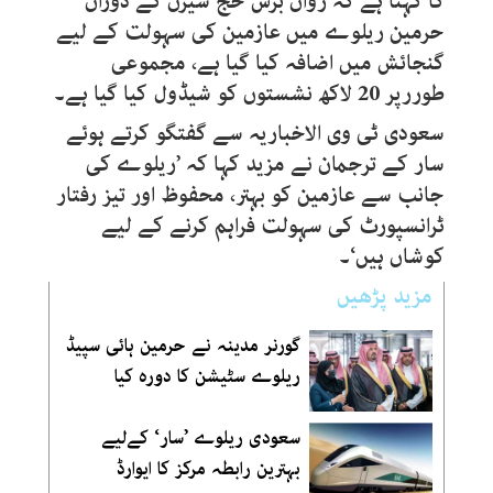
کا کہنا ہے کہ رواں برس حج سیزن کے دوران
حرمین ریلوے میں عازمین کی سہولت کے لیے
گنجائش میں اضافہ کیا گیا ہے، مجموعی
طوررپر 20 لاکھ نشستوں کو شیڈول کیا گیا ہے۔
سعودی ٹی وی الاخباریہ سے گفتگو کرتے ہوئے
سار کے ترجمان نے مزید کہا کہ ’ریلوے کی
جانب سے عازمین کو بہتر، محفوظ اور تیز رفتار
ٹرانسپورٹ کی سہولت فراہم کرنے کے لیے
کوشاں ہیں‘۔
مزید پڑھیں
گورنر مدینہ نے حرمین ہائی سپیڈ
ریلوے سٹیشن کا دورہ کیا
سعودی ریلوے ’سار‘ کےلیے
بہترین رابطہ مرکز کا ایوارڈ