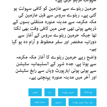
حرمین ریلوے سے عازمین کو کافی سہولت ہو
گئی ہے۔ ریلوے سروس سے قبل عازمین کی
مکہ مکرمہ سے مدینہ منورہ منتقلی بسوں کے
ذریعے ہوتی تھی جس میں کافی وقت بھی لگتا
تھا جبکہ حرمین ریلوے سروس کے آغاز سے
دورانیہ مختصر اور سفر محفوظ و آرام دہ ہو گیا
ہے۔
واضح رہے حرمین ریلوے کا آغاز مکہ مکرمہ
سے ہوتا ہے، جدہ شہر کے السلیمانیہ سٹیشن
سے ہوتی ہوئی ایئرپورٹ وہاں سے رابغ سٹیشن
اور آخر میں مدینہ منورہ پہنچتی ہے۔
حج 2026
حرمین ریلوے
سار
عازمین
ہائی سپیڈ حرمین ریلوے
اردونیوز
urdu news