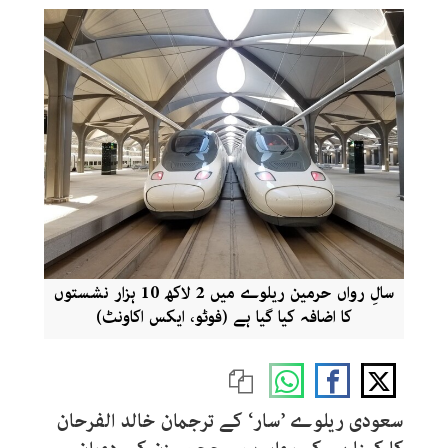
سالِ رواں حرمین ریلوے میں 2 لاکھ 10 ہزار نشستوں
کا اضافہ کیا گیا ہے (فوٹو، ایکس اکاونٹ)
سعودی ریلوے ’سار‘ کے ترجمان خالد الفرحان