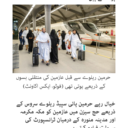
حرمین ریلوے سے قبل عازمین کی منتقلی بسوں
کے ذریعے ہوتی تھی (فوٹو، ایکس اکاونٹ)
خیال رہے حرمین ہائی سپیڈ ریلوے سروس کے
ذریعے حج سیزن میں عازمین کو مکہ مکرمہ
اور مدینہ منورہ کے درمیان ٹرانسپورٹ کی
سہولت فراہم کرتی ہے۔