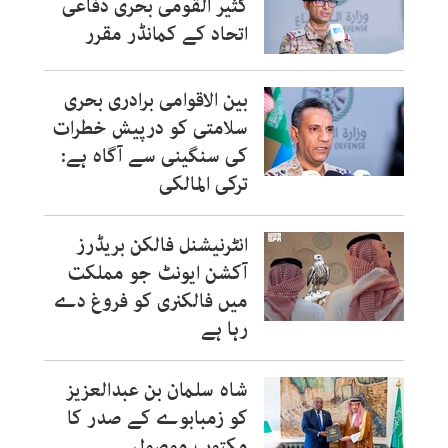
کثیر القومی بحری دفاعی
اتحاد کے کمانڈر مقرر
بین الاقوامی برادری بحری
سلامتی کو درپیش خطرات
کی سنگینی سے آگاہ ہے:
ترکی المالکی
انٹرنیشنل فالکن بریڈرز
آکشن ایونٹ جو مملکت
میں فالکنری کو فروغ دے
رہا ہے
شاہ سلمان بن عبدالعزیز
کو زمبابوے کے صدر کا
مکتوب موصول