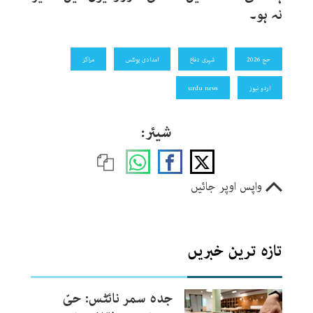
نہ ہو۔
حج 2026
شہری دفاع
امدادی یونٹس
مراکز
اردو نیوز
urdu news
شیئر:
واپس اوپر جائیں
تازہ ترین خبریں
جدہ سمر نائٹس: حیّ