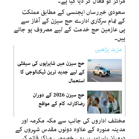
مراکز کو فعال کر دیا گیا ہے۔
سعودی خبررساں ایجنسی کے مطابق مملکت
کے تمام سرکاری ادارے حج سیزن کے آغاز سے
ہی عازمین حج خدمت کے لیے مصروف ہو جاتے
ہیں۔
مزید پڑھیں
حج سیزن میں شاہراہوں کی سیفٹی
کے لیے جدید ترین ٹیکنالوجی کا
استعمال
حج سیزن 2026 کے دوران
رضاکارانہ کام کے مواقع
مختلف اداروں کی جانب سے مکہ مکرمہ اور
مدینہ منورہ کے علاوہ دونوں مقدس شہروں کے
درمیان راستوں پر بھی خصوصی مراکز قائم کیے