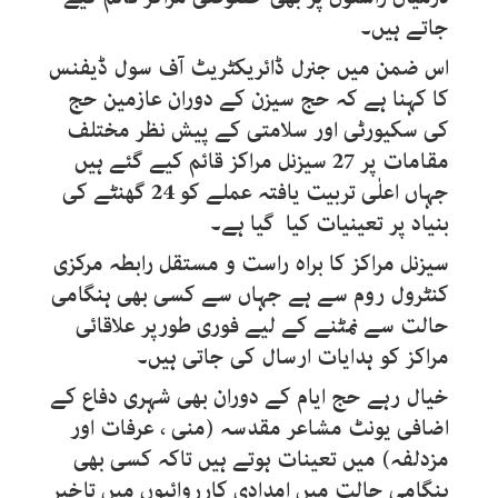
جاتے ہیں۔
اس ضمن میں جنرل ڈائریکٹریٹ آف سول ڈیفنس
کا کہنا ہے کہ حج سیزن کے دوران عازمین حج
کی سکیورٹی اور سلامتی کے پیش نظر مختلف
مقامات پر 27 سیزنل مراکز قائم کیے گئے ہیں
جہاں اعلٰی تربیت یافتہ عملے کو 24 گھنٹے کی
بنیاد پر تعینیات کیا گیا ہے۔
سیزنل مراکز کا براہ راست و مستقل رابطہ مرکزی
کنٹرول روم سے ہے جہاں سے کسی بھی ہنگامی
حالت سے نمٹنے کے لیے فوری طورپر علاقائی
مراکز کو ہدایات ارسال کی جاتی ہیں۔
خیال رہے حج ایام کے دوران بھی شہری دفاع کے
اضافی یونٹ مشاعر مقدسہ (منی ، عرفات اور
مزدلفہ) میں تعینات ہوتے ہیں تاکہ کسی بھی
ہنگامی حالت میں امدادی کارروائیوں میں تاخیر